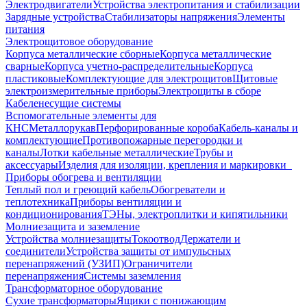
Электродвигатели
Устройства электропитания и стабилизации
Зарядные устройства
Стабилизаторы напряжения
Элементы
питания
Электрощитовое оборудование
Корпуса металлические сборные
Корпуса металлические
сварные
Корпуса учетно-распределительные
Корпуса
пластиковые
Комплектующие для электрощитов
Щитовые
электроизмерительные приборы
Электрощиты в сборе
Кабеленесущие системы
Вспомогательные элементы для
КНС
Металлорукав
Перфорированные короба
Кабель-каналы и
комплектующие
Противопожарные перегородки и
каналы
Лотки кабельные металлические
Трубы и
аксессуары
Изделия для изоляции, крепления и маркировки
Приборы обогрева и вентиляции
Теплый пол и греющий кабель
Обогреватели и
теплотехника
Приборы вентиляции и
кондиционирования
ТЭНы, электроплитки и кипятильники
Молниезащита и заземление
Устройства молниезащиты
Токоотвод
Держатели и
соединители
Устройства защиты от импульсных
перенапряжений (УЗИП)
Ограничители
перенапряжения
Системы заземления
Трансформаторное оборудование
Сухие трансформаторы
Ящики с понижающим