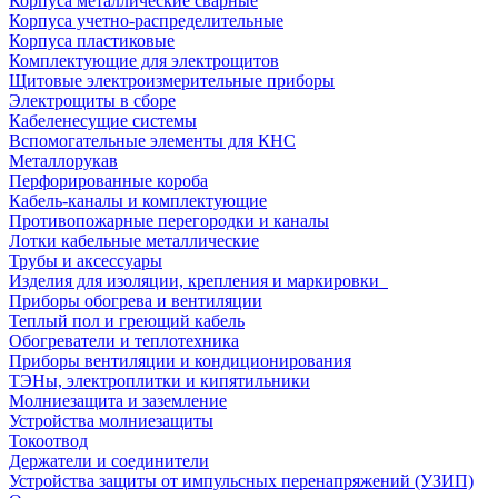
Корпуса металлические сварные
Корпуса учетно-распределительные
Корпуса пластиковые
Комплектующие для электрощитов
Щитовые электроизмерительные приборы
Электрощиты в сборе
Кабеленесущие системы
Вспомогательные элементы для КНС
Металлорукав
Перфорированные короба
Кабель-каналы и комплектующие
Противопожарные перегородки и каналы
Лотки кабельные металлические
Трубы и аксессуары
Изделия для изоляции, крепления и маркировки
Приборы обогрева и вентиляции
Теплый пол и греющий кабель
Обогреватели и теплотехника
Приборы вентиляции и кондиционирования
ТЭНы, электроплитки и кипятильники
Молниезащита и заземление
Устройства молниезащиты
Токоотвод
Держатели и соединители
Устройства защиты от импульсных перенапряжений (УЗИП)