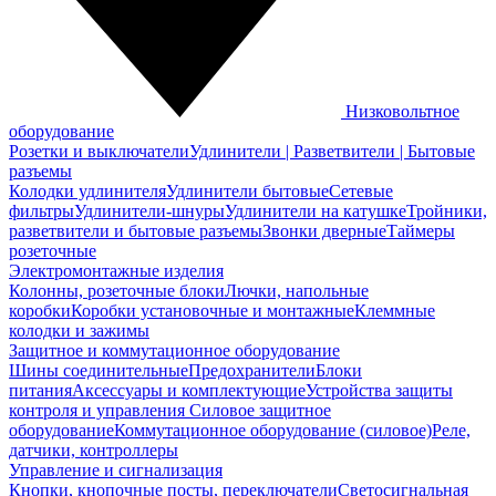
Низковольтное
оборудование
Розетки и выключатели
Удлинители | Разветвители | Бытовые
разъемы
Колодки удлинителя
Удлинители бытовые
Сетевые
фильтры
Удлинители-шнуры
Удлинители на катушке
Тройники,
разветвители и бытовые разъемы
Звонки дверные
Таймеры
розеточные
Электромонтажные изделия
Колонны, розеточные блоки
Лючки, напольные
коробки
Коробки установочные и монтажные
Клеммные
колодки и зажимы
Защитное и коммутационное оборудование
Шины соединительные
Предохранители
Блоки
питания
Аксессуары и комплектующие
Устройства защиты
контроля и управления
Силовое защитное
оборудование
Коммутационное оборудование (силовое)
Реле,
датчики, контроллеры
Управление и сигнализация
Кнопки, кнопочные посты, переключатели
Светосигнальная