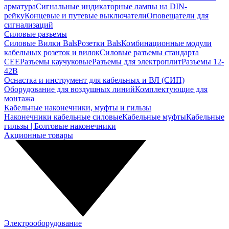
арматура
Сигнальные индикаторные лампы на DIN-
рейку
Концевые и путевые выключатели
Оповещатели для
сигнализаций
Силовые разъемы
Силовые Вилки Bals
Розетки Bals
Комбинационные модули
кабельных розеток и вилок
Силовые разъемы стандарта
CEE
Разъемы каучуковые
Разъемы для электроплит
Разъемы 12-
42В
Оснастка и инструмент для кабельных и ВЛ (СИП)
Оборудование для воздушных линий
Комплектующие для
монтажа
Кабельные наконечники, муфты и гильзы
Наконечники кабельные силовые
Кабельные муфты
Кабельные
гильзы | Болтовые наконечники
Акционные товары
Электрооборудование