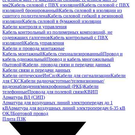
мм2
Кабель силовой с ПВХ изоляцией
Кабель силовой с ПВХ
изоляцией бронированный
Кабель силовой в изоляции из
сшитого полиэтилена
Кабель силовой гибкий в резиновой
изоляции
Кабель силовой в бумажной изоляции
Кабели контроля и управления
Кабель контрольный из полимерных композиций, не
содержащих галогенов
Кабель контрольный с ПВХ
изоляцией
Кабель управления
Кабели и провода монтажные
Кабель монтажный
Кабель специализированный
Провод и
кабель одножильный
Провод и кабель многожильный
(бытовой)
Кабели, провода связи и передачи данных
Кабели связи и передачи данных
Кабели оптические
ИнСил
Кабели для сигнализации
Кабели
для СКС
Кабели радиочастотные/телевизионные/
видеонаблюдения/микрофонный (РКБ)
Кабели
телефонные
Провода для полевой связи
КВИП
Арматура ВЛ (СИП)
Арматура для воздушных линий электропередач до 1
кВ
Арматура для воздушных линий электропередач 6-35 кВ
ОКЛ
Бортовой провод
Плита ПЗК