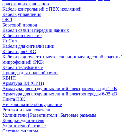
содержащих галогенов
Кабель контрольный с ПВХ изоляцией
Кабель управления
ОКЛ
Бортовой провод
Кабели связи и передачи данных
Кабели оптические
ИнСил
Кабели для сигнализации
Кабели для СКС
Кабели радиочастотные/телевизионные/видеонаблюдения/
микрофонный (РКБ)
Кабели телефонные
Провода для полевой связи
КВИП
Арматура ВЛ (СИП)
Арматура для воздушных линий электропередач до 1 кВ
Арматура для воздушных линий электропередач 6-35 кВ
Плита ПЗК
Низковольтное оборудование
Розетки и выключатели
Удлинители | Разветвители | Бытовые разъемы
Колодки удлинителя
Удлинители бытовые
Сетевые фильтры