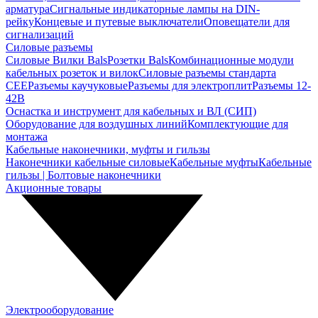
арматура
Сигнальные индикаторные лампы на DIN-
рейку
Концевые и путевые выключатели
Оповещатели для
сигнализаций
Силовые разъемы
Силовые Вилки Bals
Розетки Bals
Комбинационные модули
кабельных розеток и вилок
Силовые разъемы стандарта
CEE
Разъемы каучуковые
Разъемы для электроплит
Разъемы 12-
42В
Оснастка и инструмент для кабельных и ВЛ (СИП)
Оборудование для воздушных линий
Комплектующие для
монтажа
Кабельные наконечники, муфты и гильзы
Наконечники кабельные силовые
Кабельные муфты
Кабельные
гильзы | Болтовые наконечники
Акционные товары
Электрооборудование