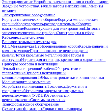
Электродвигатели
Устройства электропитания и стабилизации
Зарядные устройства
Стабилизаторы напряжения
Элементы
питания
Электрощитовое оборудование
Корпуса металлические сборные
Корпуса металлические
сварные
Корпуса учетно-распределительные
Корпуса
пластиковые
Комплектующие для электрощитов
Щитовые
электроизмерительные приборы
Электрощиты в сборе
Кабеленесущие системы
Вспомогательные элементы для
КНС
Металлорукав
Перфорированные короба
Кабель-каналы и
комплектующие
Противопожарные перегородки и
каналы
Лотки кабельные металлические
Трубы и
аксессуары
Изделия для изоляции, крепления и маркировки
Приборы обогрева и вентиляции
Теплый пол и греющий кабель
Обогреватели и
теплотехника
Приборы вентиляции и
кондиционирования
ТЭНы, электроплитки и кипятильники
Молниезащита и заземление
Устройства молниезащиты
Токоотвод
Держатели и
соединители
Устройства защиты от импульсных
перенапряжений (УЗИП)
Ограничители
перенапряжения
Системы заземления
Трансформаторное оборудование
Сухие трансформаторы
Ящики с понижающим