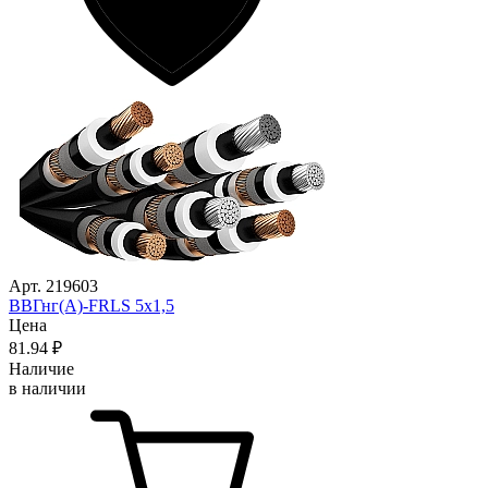
Арт. 219603
ВВГнг(А)-FRLS 5х1,5
Цена
81
.94
₽
Наличие
в наличии