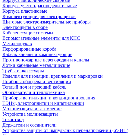
Корпуса металлические сварные
Корпуса учетно-распределительные
Корпуса пластиковые
Комплектующие для электрощитов
Щитовые электроизмерительные приборы
Электрощиты в сборе
Кабеленесущие системы
Вспомогательные элементы для КНС
Металлорукав
Перфорированные короба
Кабель-каналы и комплектующие
Противопожарные перегородки и каналы
Лотки кабельные металлические
Трубы и аксессуары
Изделия для изоляции, крепления и маркировки
Приборы обогрева и вентиляции
Теплый пол и греющий кабель
Обогреватели и теплотехника
Приборы вентиляции и кондиционирования
ТЭНы, электроплитки и кипятильники
Молниезащита и заземление
Устройства молниезащиты
Токоотвод
Держатели и соединители
Устройства защиты от импульсных перенапряжений (УЗИП)