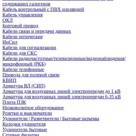
содержащих галогенов
Кабель контрольный с ПВХ изоляцией
Кабель управления
ОКЛ
Бортовой провод
Кабели связи и передачи данных
Кабели оптические
ИнСил
Кабели для сигнализации
Кабели для СКС
Кабели радиочастотные/телевизионные/видеонаблюдения/
микрофонный (РКБ)
Кабели телефонные
Провода для полевой связи
КВИП
Арматура ВЛ (СИП)
Арматура для воздушных линий электропередач до 1 кВ
Арматура для воздушных линий электропередач 6-35 кВ
Плита ПЗК
Низковольтное оборудование
Розетки и выключатели
Удлинители | Разветвители | Бытовые разъемы
Колодки удлинителя
Удлинители бытовые
Сетевые фильтры