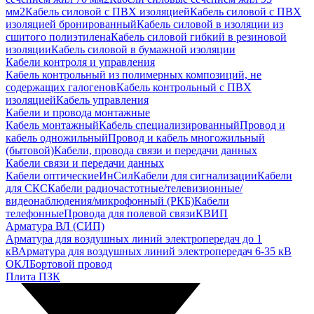
мм2
Кабель силовой с ПВХ изоляцией
Кабель силовой с ПВХ
изоляцией бронированный
Кабель силовой в изоляции из
сшитого полиэтилена
Кабель силовой гибкий в резиновой
изоляции
Кабель силовой в бумажной изоляции
Кабели контроля и управления
Кабель контрольный из полимерных композиций, не
содержащих галогенов
Кабель контрольный с ПВХ
изоляцией
Кабель управления
Кабели и провода монтажные
Кабель монтажный
Кабель специализированный
Провод и
кабель одножильный
Провод и кабель многожильный
(бытовой)
Кабели, провода связи и передачи данных
Кабели связи и передачи данных
Кабели оптические
ИнСил
Кабели для сигнализации
Кабели
для СКС
Кабели радиочастотные/телевизионные/
видеонаблюдения/микрофонный (РКБ)
Кабели
телефонные
Провода для полевой связи
КВИП
Арматура ВЛ (СИП)
Арматура для воздушных линий электропередач до 1
кВ
Арматура для воздушных линий электропередач 6-35 кВ
ОКЛ
Бортовой провод
Плита ПЗК