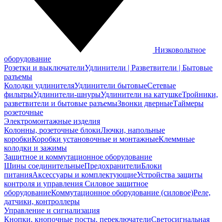
Низковольтное
оборудование
Розетки и выключатели
Удлинители | Разветвители | Бытовые
разъемы
Колодки удлинителя
Удлинители бытовые
Сетевые
фильтры
Удлинители-шнуры
Удлинители на катушке
Тройники,
разветвители и бытовые разъемы
Звонки дверные
Таймеры
розеточные
Электромонтажные изделия
Колонны, розеточные блоки
Лючки, напольные
коробки
Коробки установочные и монтажные
Клеммные
колодки и зажимы
Защитное и коммутационное оборудование
Шины соединительные
Предохранители
Блоки
питания
Аксессуары и комплектующие
Устройства защиты
контроля и управления
Силовое защитное
оборудование
Коммутационное оборудование (силовое)
Реле,
датчики, контроллеры
Управление и сигнализация
Кнопки, кнопочные посты, переключатели
Светосигнальная