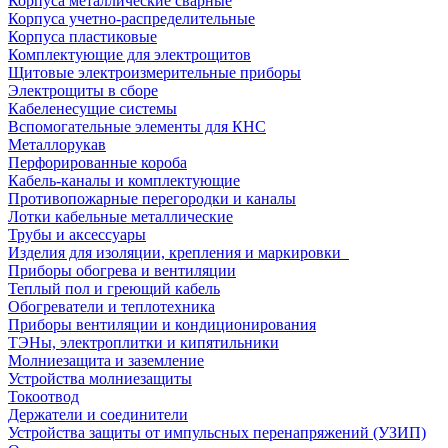
Корпуса металлические сварные
Корпуса учетно-распределительные
Корпуса пластиковые
Комплектующие для электрощитов
Щитовые электроизмерительные приборы
Электрощиты в сборе
Кабеленесущие системы
Вспомогательные элементы для КНС
Металлорукав
Перфорированные короба
Кабель-каналы и комплектующие
Противопожарные перегородки и каналы
Лотки кабельные металлические
Трубы и аксессуары
Изделия для изоляции, крепления и маркировки
Приборы обогрева и вентиляции
Теплый пол и греющий кабель
Обогреватели и теплотехника
Приборы вентиляции и кондиционирования
ТЭНы, электроплитки и кипятильники
Молниезащита и заземление
Устройства молниезащиты
Токоотвод
Держатели и соединители
Устройства защиты от импульсных перенапряжений (УЗИП)