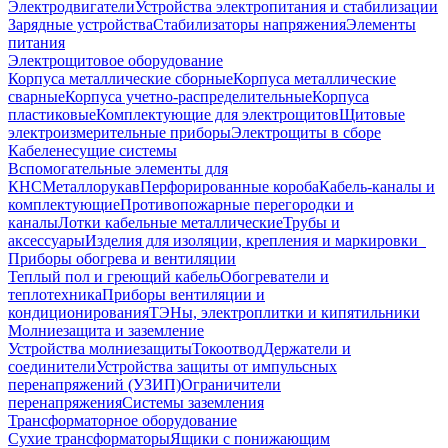
Электродвигатели
Устройства электропитания и стабилизации
Зарядные устройства
Стабилизаторы напряжения
Элементы
питания
Электрощитовое оборудование
Корпуса металлические сборные
Корпуса металлические
сварные
Корпуса учетно-распределительные
Корпуса
пластиковые
Комплектующие для электрощитов
Щитовые
электроизмерительные приборы
Электрощиты в сборе
Кабеленесущие системы
Вспомогательные элементы для
КНС
Металлорукав
Перфорированные короба
Кабель-каналы и
комплектующие
Противопожарные перегородки и
каналы
Лотки кабельные металлические
Трубы и
аксессуары
Изделия для изоляции, крепления и маркировки
Приборы обогрева и вентиляции
Теплый пол и греющий кабель
Обогреватели и
теплотехника
Приборы вентиляции и
кондиционирования
ТЭНы, электроплитки и кипятильники
Молниезащита и заземление
Устройства молниезащиты
Токоотвод
Держатели и
соединители
Устройства защиты от импульсных
перенапряжений (УЗИП)
Ограничители
перенапряжения
Системы заземления
Трансформаторное оборудование
Сухие трансформаторы
Ящики с понижающим