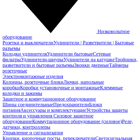
Низковольтное
оборудование
Розетки и выключатели
Удлинители | Разветвители | Бытовые
разъемы
Колодки удлинителя
Удлинители бытовые
Сетевые
фильтры
Удлинители-шнуры
Удлинители на катушке
Тройники,
разветвители и бытовые разъемы
Звонки дверные
Таймеры
розеточные
Электромонтажные изделия
Колонны, розеточные блоки
Лючки, напольные
коробки
Коробки установочные и монтажные
Клеммные
колодки и зажимы
Защитное и коммутационное оборудование
Шины соединительные
Предохранители
Блоки
питания
Аксессуары и комплектующие
Устройства защиты
контроля и управления
Силовое защитное
оборудование
Коммутационное оборудование (силовое)
Реле,
датчики, контроллеры
Управление и сигнализация
Кнопки, кнопочные посты, переключатели
Светосигнальная