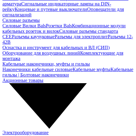
арматура
Сигнальные индикаторные лампы на DIN-
рейку
Концевые и путевые выключатели
Оповещатели для
сигнализаций
Силовые разъемы
Силовые Вилки Bals
Розетки Bals
Комбинационные модули
кабельных розеток и вилок
Силовые разъемы стандарта
CEE
Разъемы каучуковые
Разъемы для электроплит
Разъемы 12-
42В
Оснастка и инструмент для кабельных и ВЛ (СИП)
Оборудование для воздушных линий
Комплектующие для
монтажа
Кабельные наконечники, муфты и гильзы
Наконечники кабельные силовые
Кабельные муфты
Кабельные
гильзы | Болтовые наконечники
Акционные товары
Электрооборудование