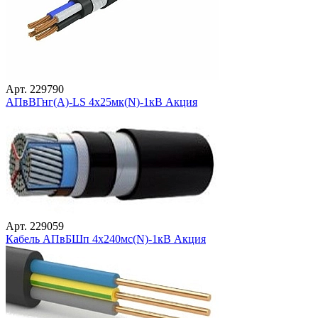
Арт. 229790
АПвВГнг(А)-LS 4х25мк(N)-1кВ Акция
Арт. 229059
Кабель АПвБШп 4х240мс(N)-1кВ Акция