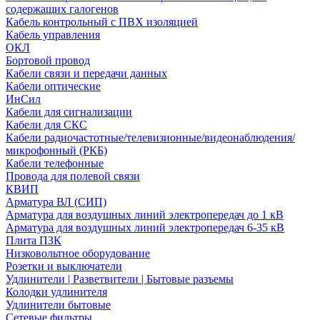
содержащих галогенов
Кабель контрольный с ПВХ изоляцией
Кабель управления
ОКЛ
Бортовой провод
Кабели связи и передачи данных
Кабели оптические
ИнСил
Кабели для сигнализации
Кабели для СКС
Кабели радиочастотные/телевизионные/видеонаблюдения/
микрофонный (РКБ)
Кабели телефонные
Провода для полевой связи
КВИП
Арматура ВЛ (СИП)
Арматура для воздушных линий электропередач до 1 кВ
Арматура для воздушных линий электропередач 6-35 кВ
Плита ПЗК
Низковольтное оборудование
Розетки и выключатели
Удлинители | Разветвители | Бытовые разъемы
Колодки удлинителя
Удлинители бытовые
Сетевые фильтры