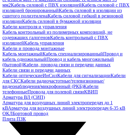
мм2
Кабель силовой с ПВХ изоляцией
Кабель силовой с ПВХ
изоляцией бронированный
Кабель силовой в изоляции из
сшитого полиэтилена
Кабель силовой гибкий в резиновой
изоляции
Кабель силовой в бумажной изоляции
Кабели контроля и управления
Кабель контрольный из полимерных композиций, не
содержащих галогенов
Кабель контрольный с ПВХ
изоляцией
Кабель управления
Кабели и провода монтажные
Кабель монтажный
Кабель специализированный
Провод и
кабель одножильный
Провод и кабель многожильный
(бытовой)
Кабели, провода связи и передачи данных
Кабели связи и передачи данных
Кабели оптические
ИнСил
Кабели для сигнализации
Кабели
для СКС
Кабели радиочастотные/телевизионные/
видеонаблюдения/микрофонный (РКБ)
Кабели
телефонные
Провода для полевой связи
КВИП
Арматура ВЛ (СИП)
Арматура для воздушных линий электропередач до 1
кВ
Арматура для воздушных линий электропередач 6-35 кВ
ОКЛ
Бортовой провод
Плита ПЗК