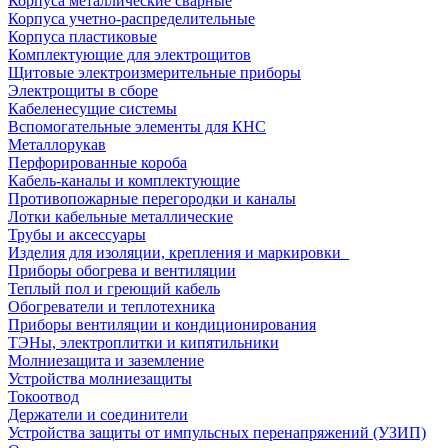
Корпуса металлические сварные
Корпуса учетно-распределительные
Корпуса пластиковые
Комплектующие для электрощитов
Щитовые электроизмерительные приборы
Электрощиты в сборе
Кабеленесущие системы
Вспомогательные элементы для КНС
Металлорукав
Перфорированные короба
Кабель-каналы и комплектующие
Противопожарные перегородки и каналы
Лотки кабельные металлические
Трубы и аксессуары
Изделия для изоляции, крепления и маркировки
Приборы обогрева и вентиляции
Теплый пол и греющий кабель
Обогреватели и теплотехника
Приборы вентиляции и кондиционирования
ТЭНы, электроплитки и кипятильники
Молниезащита и заземление
Устройства молниезащиты
Токоотвод
Держатели и соединители
Устройства защиты от импульсных перенапряжений (УЗИП)