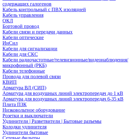
содержащих галогенов
Кабель контрольный с ПВХ изоляцией
Кабель управления
ОКЛ
Бортовой провод
Кабели связи и передачи данных
Кабели оптические
ИнСил
Кабели для сигнализации
Кабели для СКС
Кабели радиочастотные/телевизионные/видеонаблюдения/
микрофонный (РКБ)
Кабели телефонные
Провода для полевой связи
КВИП
Арматура ВЛ (СИП)
Арматура для воздушных линий электропередач до 1 кВ
Арматура для воздушных линий электропередач 6-35 кВ
Плита ПЗК
Низковольтное оборудование
Розетки и выключатели
Удлинители | Разветвители | Бытовые разъемы
Колодки удлинителя
Удлинители бытовые
Сетевые фильтры