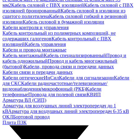
мм2
Кабель силовой с ПВХ изоляцией
Кабель силовой с ПВХ
изоляцией бронированный
Кабель силовой в изоляции из
сшитого полиэтилена
Кабель силовой гибкий в резиновой
изоляции
Кабель силовой в бумажной изоляции
Кабели контроля и управления
Кабель контрольный из полимерных композиций, не
содержащих галогенов
Кабель контрольный с ПВХ
изоляцией
Кабель управления
Кабели и провода монтажные
Кабель монтажный
Кабель специализированный
Провод и
кабель одножильный
Провод и кабель многожильный
(бытовой)
Кабели, провода связи и передачи данных
Кабели связи и передачи данных
Кабели оптические
ИнСил
Кабели для сигнализации
Кабели
для СКС
Кабели радиочастотные/телевизионные/
видеонаблюдения/микрофонный (РКБ)
Кабели
телефонные
Провода для полевой связи
КВИП
Арматура ВЛ (СИП)
Арматура для воздушных линий электропередач до 1
кВ
Арматура для воздушных линий электропередач 6-35 кВ
ОКЛ
Бортовой провод
Плита ПЗК