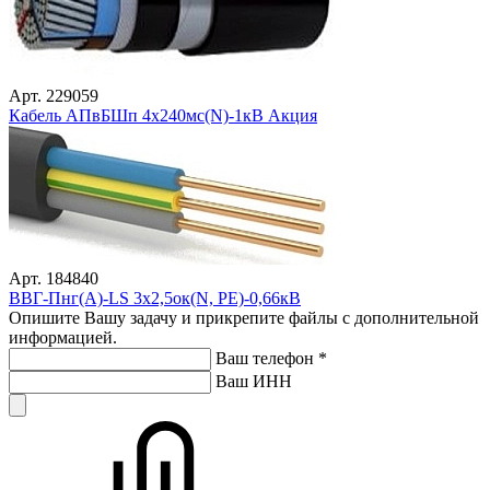
Арт. 229059
Кабель АПвБШп 4х240мс(N)-1кВ Акция
Арт. 184840
ВВГ-Пнг(А)-LS 3х2,5ок(N, PE)-0,66кВ
Опишите Вашу задачу и прикрепите файлы с дополнительной
информацией.
Ваш телефон
*
Ваш ИНН