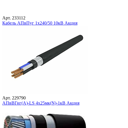
Арт. 233112
Кабель АПвПуг 1х240/50 10кВ Акция
Арт. 229790
АПвВГнг(А)-LS 4х25мк(N)-1кВ Акция