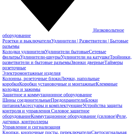
Низковольтное
оборудование
Розетки и выключатели
Удлинители | Разветвители | Бытовые
разъемы
Колодки удлинителя
Удлинители бытовые
Сетевые
фильтры
Удлинители-шнуры
Удлинители на катушке
Тройники,
разветвители и бытовые разъемы
Звонки дверные
Таймеры
розеточные
Электромонтажные изделия
Колонны, розеточные блоки
Лючки, напольные
коробки
Коробки установочные и монтажные
Клеммные
колодки и зажимы
Защитное и коммутационное оборудование
Шины соединительные
Предохранители
Блоки
питания
Аксессуары и комплектующие
Устройства защиты
контроля и управления
Силовое защитное
оборудование
Коммутационное оборудование (силовое)
Реле,
датчики, контроллеры
Управление и сигнализация
Кнопки, кнопочные посты, переключатели
Светосигнальная