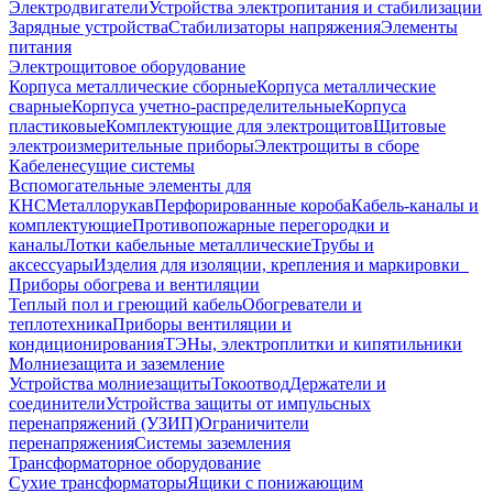
Электродвигатели
Устройства электропитания и стабилизации
Зарядные устройства
Стабилизаторы напряжения
Элементы
питания
Электрощитовое оборудование
Корпуса металлические сборные
Корпуса металлические
сварные
Корпуса учетно-распределительные
Корпуса
пластиковые
Комплектующие для электрощитов
Щитовые
электроизмерительные приборы
Электрощиты в сборе
Кабеленесущие системы
Вспомогательные элементы для
КНС
Металлорукав
Перфорированные короба
Кабель-каналы и
комплектующие
Противопожарные перегородки и
каналы
Лотки кабельные металлические
Трубы и
аксессуары
Изделия для изоляции, крепления и маркировки
Приборы обогрева и вентиляции
Теплый пол и греющий кабель
Обогреватели и
теплотехника
Приборы вентиляции и
кондиционирования
ТЭНы, электроплитки и кипятильники
Молниезащита и заземление
Устройства молниезащиты
Токоотвод
Держатели и
соединители
Устройства защиты от импульсных
перенапряжений (УЗИП)
Ограничители
перенапряжения
Системы заземления
Трансформаторное оборудование
Сухие трансформаторы
Ящики с понижающим