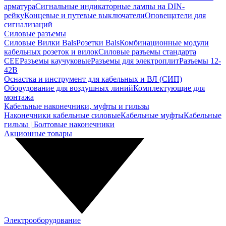
арматура
Сигнальные индикаторные лампы на DIN-
рейку
Концевые и путевые выключатели
Оповещатели для
сигнализаций
Силовые разъемы
Силовые Вилки Bals
Розетки Bals
Комбинационные модули
кабельных розеток и вилок
Силовые разъемы стандарта
CEE
Разъемы каучуковые
Разъемы для электроплит
Разъемы 12-
42В
Оснастка и инструмент для кабельных и ВЛ (СИП)
Оборудование для воздушных линий
Комплектующие для
монтажа
Кабельные наконечники, муфты и гильзы
Наконечники кабельные силовые
Кабельные муфты
Кабельные
гильзы | Болтовые наконечники
Акционные товары
Электрооборудование