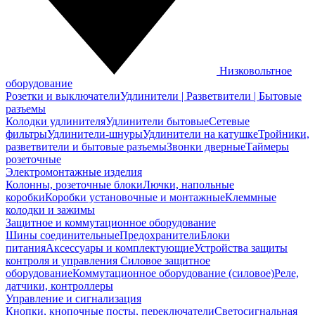
Низковольтное
оборудование
Розетки и выключатели
Удлинители | Разветвители | Бытовые
разъемы
Колодки удлинителя
Удлинители бытовые
Сетевые
фильтры
Удлинители-шнуры
Удлинители на катушке
Тройники,
разветвители и бытовые разъемы
Звонки дверные
Таймеры
розеточные
Электромонтажные изделия
Колонны, розеточные блоки
Лючки, напольные
коробки
Коробки установочные и монтажные
Клеммные
колодки и зажимы
Защитное и коммутационное оборудование
Шины соединительные
Предохранители
Блоки
питания
Аксессуары и комплектующие
Устройства защиты
контроля и управления
Силовое защитное
оборудование
Коммутационное оборудование (силовое)
Реле,
датчики, контроллеры
Управление и сигнализация
Кнопки, кнопочные посты, переключатели
Светосигнальная