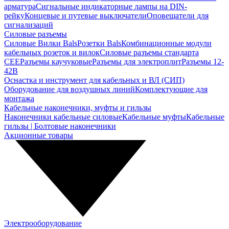
арматура
Сигнальные индикаторные лампы на DIN-
рейку
Концевые и путевые выключатели
Оповещатели для
сигнализаций
Силовые разъемы
Силовые Вилки Bals
Розетки Bals
Комбинационные модули
кабельных розеток и вилок
Силовые разъемы стандарта
CEE
Разъемы каучуковые
Разъемы для электроплит
Разъемы 12-
42В
Оснастка и инструмент для кабельных и ВЛ (СИП)
Оборудование для воздушных линий
Комплектующие для
монтажа
Кабельные наконечники, муфты и гильзы
Наконечники кабельные силовые
Кабельные муфты
Кабельные
гильзы | Болтовые наконечники
Акционные товары
Электрооборудование