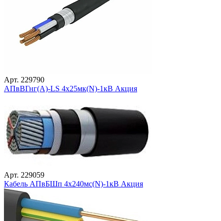
Арт. 229790
АПвВГнг(А)-LS 4х25мк(N)-1кВ Акция
Арт. 229059
Кабель АПвБШп 4х240мс(N)-1кВ Акция