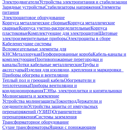
Электродвигатели
Устройства электропитания и стабилизации
Зарядные устройства
Стабилизаторы напряжения
Элементы
питания
Электрощитовое оборудование
Корпуса металлические сборные
Корпуса металлические
сварные
Корпуса учетно-распределительные
Корпуса
пластиковые
Комплектующие для электрощитов
Щитовые
электроизмерительные приборы
Электрощиты в сборе
Кабеленесущие системы
Вспомогательные элементы для
КНС
Металлорукав
Перфорированные короба
Кабель-каналы и
комплектующие
Противопожарные перегородки и
каналы
Лотки кабельные металлические
Трубы и
аксессуары
Изделия для изоляции, крепления и маркировки
Приборы обогрева и вентиляции
Теплый пол и греющий кабель
Обогреватели и
теплотехника
Приборы вентиляции и
кондиционирования
ТЭНы, электроплитки и кипятильники
Молниезащита и заземление
Устройства молниезащиты
Токоотвод
Держатели и
соединители
Устройства защиты от импульсных
перенапряжений (УЗИП)
Ограничители
перенапряжения
Системы заземления
Трансформаторное оборудование
Сухие трансформаторы
Ящики с понижающим