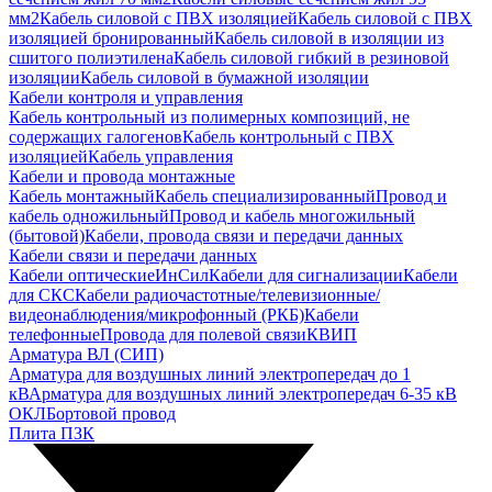
мм2
Кабель силовой с ПВХ изоляцией
Кабель силовой с ПВХ
изоляцией бронированный
Кабель силовой в изоляции из
сшитого полиэтилена
Кабель силовой гибкий в резиновой
изоляции
Кабель силовой в бумажной изоляции
Кабели контроля и управления
Кабель контрольный из полимерных композиций, не
содержащих галогенов
Кабель контрольный с ПВХ
изоляцией
Кабель управления
Кабели и провода монтажные
Кабель монтажный
Кабель специализированный
Провод и
кабель одножильный
Провод и кабель многожильный
(бытовой)
Кабели, провода связи и передачи данных
Кабели связи и передачи данных
Кабели оптические
ИнСил
Кабели для сигнализации
Кабели
для СКС
Кабели радиочастотные/телевизионные/
видеонаблюдения/микрофонный (РКБ)
Кабели
телефонные
Провода для полевой связи
КВИП
Арматура ВЛ (СИП)
Арматура для воздушных линий электропередач до 1
кВ
Арматура для воздушных линий электропередач 6-35 кВ
ОКЛ
Бортовой провод
Плита ПЗК