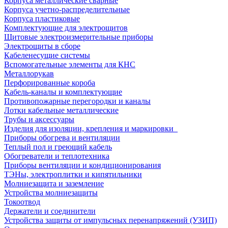
Корпуса металлические сварные
Корпуса учетно-распределительные
Корпуса пластиковые
Комплектующие для электрощитов
Щитовые электроизмерительные приборы
Электрощиты в сборе
Кабеленесущие системы
Вспомогательные элементы для КНС
Металлорукав
Перфорированные короба
Кабель-каналы и комплектующие
Противопожарные перегородки и каналы
Лотки кабельные металлические
Трубы и аксессуары
Изделия для изоляции, крепления и маркировки
Приборы обогрева и вентиляции
Теплый пол и греющий кабель
Обогреватели и теплотехника
Приборы вентиляции и кондиционирования
ТЭНы, электроплитки и кипятильники
Молниезащита и заземление
Устройства молниезащиты
Токоотвод
Держатели и соединители
Устройства защиты от импульсных перенапряжений (УЗИП)