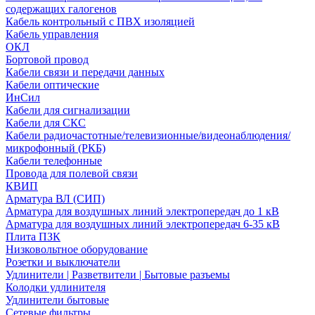
содержащих галогенов
Кабель контрольный с ПВХ изоляцией
Кабель управления
ОКЛ
Бортовой провод
Кабели связи и передачи данных
Кабели оптические
ИнСил
Кабели для сигнализации
Кабели для СКС
Кабели радиочастотные/телевизионные/видеонаблюдения/
микрофонный (РКБ)
Кабели телефонные
Провода для полевой связи
КВИП
Арматура ВЛ (СИП)
Арматура для воздушных линий электропередач до 1 кВ
Арматура для воздушных линий электропередач 6-35 кВ
Плита ПЗК
Низковольтное оборудование
Розетки и выключатели
Удлинители | Разветвители | Бытовые разъемы
Колодки удлинителя
Удлинители бытовые
Сетевые фильтры