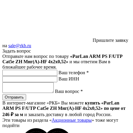
Пришлите заявку
на
sale@rkb.ru
Задать вопрос
Отправьте нам вопрос по товару
«ParLan ARM PS F/UTP
Cat5e ZH Мнг(А)-HF 4х2х0,52»
и мы ответим Вам в
ближайшее рабочее время.
Ваш телефон
*
Ваш ИНН
Ваш вопрос
*
Отправить
В интернет-магазине «РКБ» Вы можете
купить «ParLan
ARM PS F/UTP Cat5e ZH Мнг(А)-HF 4х2х0,52» по цене от
246
₽
за м
и заказать доставку в любой город России.
Эти товары из раздела «
Акционные товары
» тоже могут
подойти