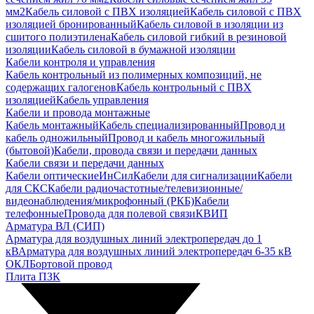
мм2
Кабель силовой с ПВХ изоляцией
Кабель силовой с ПВХ
изоляцией бронированный
Кабель силовой в изоляции из
сшитого полиэтилена
Кабель силовой гибкий в резиновой
изоляции
Кабель силовой в бумажной изоляции
Кабели контроля и управления
Кабель контрольный из полимерных композиций, не
содержащих галогенов
Кабель контрольный с ПВХ
изоляцией
Кабель управления
Кабели и провода монтажные
Кабель монтажный
Кабель специализированный
Провод и
кабель одножильный
Провод и кабель многожильный
(бытовой)
Кабели, провода связи и передачи данных
Кабели связи и передачи данных
Кабели оптические
ИнСил
Кабели для сигнализации
Кабели
для СКС
Кабели радиочастотные/телевизионные/
видеонаблюдения/микрофонный (РКБ)
Кабели
телефонные
Провода для полевой связи
КВИП
Арматура ВЛ (СИП)
Арматура для воздушных линий электропередач до 1
кВ
Арматура для воздушных линий электропередач 6-35 кВ
ОКЛ
Бортовой провод
Плита ПЗК