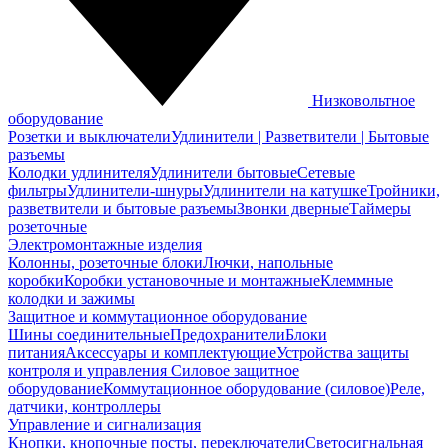
Низковольтное
оборудование
Розетки и выключатели
Удлинители | Разветвители | Бытовые
разъемы
Колодки удлинителя
Удлинители бытовые
Сетевые
фильтры
Удлинители-шнуры
Удлинители на катушке
Тройники,
разветвители и бытовые разъемы
Звонки дверные
Таймеры
розеточные
Электромонтажные изделия
Колонны, розеточные блоки
Лючки, напольные
коробки
Коробки установочные и монтажные
Клеммные
колодки и зажимы
Защитное и коммутационное оборудование
Шины соединительные
Предохранители
Блоки
питания
Аксессуары и комплектующие
Устройства защиты
контроля и управления
Силовое защитное
оборудование
Коммутационное оборудование (силовое)
Реле,
датчики, контроллеры
Управление и сигнализация
Кнопки, кнопочные посты, переключатели
Светосигнальная