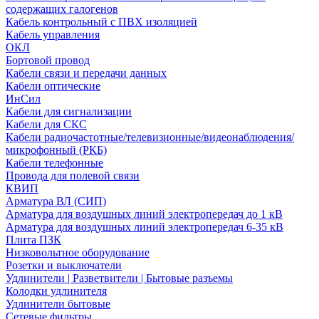
содержащих галогенов
Кабель контрольный с ПВХ изоляцией
Кабель управления
ОКЛ
Бортовой провод
Кабели связи и передачи данных
Кабели оптические
ИнСил
Кабели для сигнализации
Кабели для СКС
Кабели радиочастотные/телевизионные/видеонаблюдения/
микрофонный (РКБ)
Кабели телефонные
Провода для полевой связи
КВИП
Арматура ВЛ (СИП)
Арматура для воздушных линий электропередач до 1 кВ
Арматура для воздушных линий электропередач 6-35 кВ
Плита ПЗК
Низковольтное оборудование
Розетки и выключатели
Удлинители | Разветвители | Бытовые разъемы
Колодки удлинителя
Удлинители бытовые
Сетевые фильтры