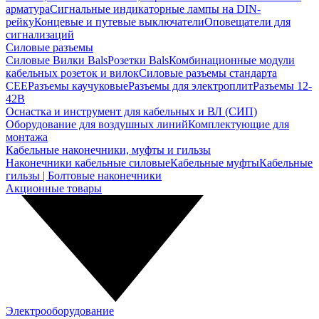
арматура
Сигнальные индикаторные лампы на DIN-
рейку
Концевые и путевые выключатели
Оповещатели для
сигнализаций
Силовые разъемы
Силовые Вилки Bals
Розетки Bals
Комбинационные модули
кабельных розеток и вилок
Силовые разъемы стандарта
CEE
Разъемы каучуковые
Разъемы для электроплит
Разъемы 12-
42В
Оснастка и инструмент для кабельных и ВЛ (СИП)
Оборудование для воздушных линий
Комплектующие для
монтажа
Кабельные наконечники, муфты и гильзы
Наконечники кабельные силовые
Кабельные муфты
Кабельные
гильзы | Болтовые наконечники
Акционные товары
Электрооборудование