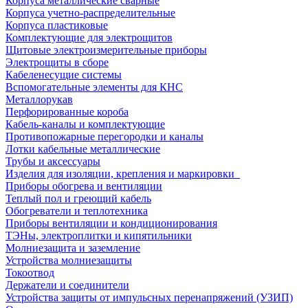
Корпуса металлические сварные
Корпуса учетно-распределительные
Корпуса пластиковые
Комплектующие для электрощитов
Щитовые электроизмерительные приборы
Электрощиты в сборе
Кабеленесущие системы
Вспомогательные элементы для КНС
Металлорукав
Перфорированные короба
Кабель-каналы и комплектующие
Противопожарные перегородки и каналы
Лотки кабельные металлические
Трубы и аксессуары
Изделия для изоляции, крепления и маркировки
Приборы обогрева и вентиляции
Теплый пол и греющий кабель
Обогреватели и теплотехника
Приборы вентиляции и кондиционирования
ТЭНы, электроплитки и кипятильники
Молниезащита и заземление
Устройства молниезащиты
Токоотвод
Держатели и соединители
Устройства защиты от импульсных перенапряжений (УЗИП)