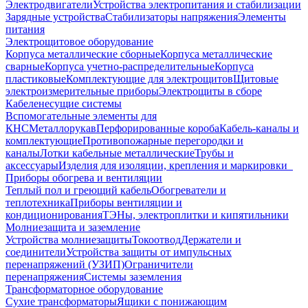
Электродвигатели
Устройства электропитания и стабилизации
Зарядные устройства
Стабилизаторы напряжения
Элементы
питания
Электрощитовое оборудование
Корпуса металлические сборные
Корпуса металлические
сварные
Корпуса учетно-распределительные
Корпуса
пластиковые
Комплектующие для электрощитов
Щитовые
электроизмерительные приборы
Электрощиты в сборе
Кабеленесущие системы
Вспомогательные элементы для
КНС
Металлорукав
Перфорированные короба
Кабель-каналы и
комплектующие
Противопожарные перегородки и
каналы
Лотки кабельные металлические
Трубы и
аксессуары
Изделия для изоляции, крепления и маркировки
Приборы обогрева и вентиляции
Теплый пол и греющий кабель
Обогреватели и
теплотехника
Приборы вентиляции и
кондиционирования
ТЭНы, электроплитки и кипятильники
Молниезащита и заземление
Устройства молниезащиты
Токоотвод
Держатели и
соединители
Устройства защиты от импульсных
перенапряжений (УЗИП)
Ограничители
перенапряжения
Системы заземления
Трансформаторное оборудование
Сухие трансформаторы
Ящики с понижающим