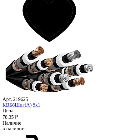
Арт. 219625
КВБбШнг(А) 5х1
Цена
78
.35
₽
Наличие
в наличии