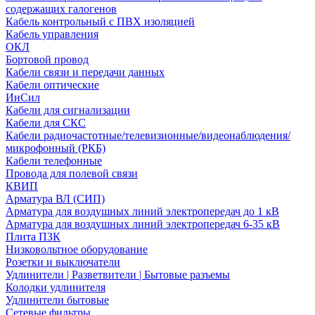
содержащих галогенов
Кабель контрольный с ПВХ изоляцией
Кабель управления
ОКЛ
Бортовой провод
Кабели связи и передачи данных
Кабели оптические
ИнСил
Кабели для сигнализации
Кабели для СКС
Кабели радиочастотные/телевизионные/видеонаблюдения/
микрофонный (РКБ)
Кабели телефонные
Провода для полевой связи
КВИП
Арматура ВЛ (СИП)
Арматура для воздушных линий электропередач до 1 кВ
Арматура для воздушных линий электропередач 6-35 кВ
Плита ПЗК
Низковольтное оборудование
Розетки и выключатели
Удлинители | Разветвители | Бытовые разъемы
Колодки удлинителя
Удлинители бытовые
Сетевые фильтры