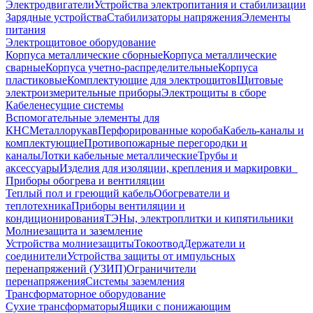
Электродвигатели
Устройства электропитания и стабилизации
Зарядные устройства
Стабилизаторы напряжения
Элементы
питания
Электрощитовое оборудование
Корпуса металлические сборные
Корпуса металлические
сварные
Корпуса учетно-распределительные
Корпуса
пластиковые
Комплектующие для электрощитов
Щитовые
электроизмерительные приборы
Электрощиты в сборе
Кабеленесущие системы
Вспомогательные элементы для
КНС
Металлорукав
Перфорированные короба
Кабель-каналы и
комплектующие
Противопожарные перегородки и
каналы
Лотки кабельные металлические
Трубы и
аксессуары
Изделия для изоляции, крепления и маркировки
Приборы обогрева и вентиляции
Теплый пол и греющий кабель
Обогреватели и
теплотехника
Приборы вентиляции и
кондиционирования
ТЭНы, электроплитки и кипятильники
Молниезащита и заземление
Устройства молниезащиты
Токоотвод
Держатели и
соединители
Устройства защиты от импульсных
перенапряжений (УЗИП)
Ограничители
перенапряжения
Системы заземления
Трансформаторное оборудование
Сухие трансформаторы
Ящики с понижающим