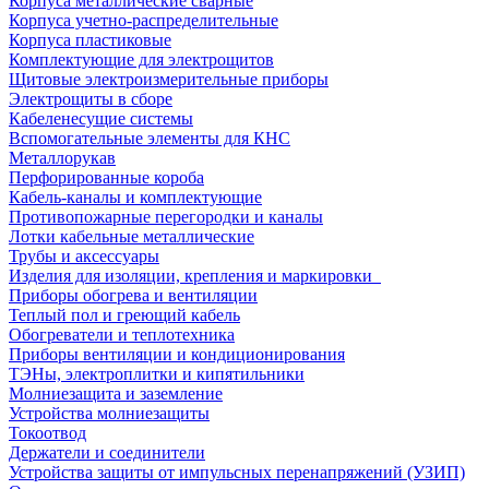
Корпуса металлические сварные
Корпуса учетно-распределительные
Корпуса пластиковые
Комплектующие для электрощитов
Щитовые электроизмерительные приборы
Электрощиты в сборе
Кабеленесущие системы
Вспомогательные элементы для КНС
Металлорукав
Перфорированные короба
Кабель-каналы и комплектующие
Противопожарные перегородки и каналы
Лотки кабельные металлические
Трубы и аксессуары
Изделия для изоляции, крепления и маркировки
Приборы обогрева и вентиляции
Теплый пол и греющий кабель
Обогреватели и теплотехника
Приборы вентиляции и кондиционирования
ТЭНы, электроплитки и кипятильники
Молниезащита и заземление
Устройства молниезащиты
Токоотвод
Держатели и соединители
Устройства защиты от импульсных перенапряжений (УЗИП)