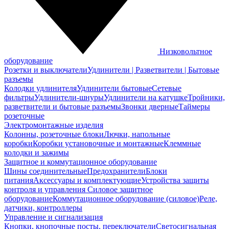
Низковольтное
оборудование
Розетки и выключатели
Удлинители | Разветвители | Бытовые
разъемы
Колодки удлинителя
Удлинители бытовые
Сетевые
фильтры
Удлинители-шнуры
Удлинители на катушке
Тройники,
разветвители и бытовые разъемы
Звонки дверные
Таймеры
розеточные
Электромонтажные изделия
Колонны, розеточные блоки
Лючки, напольные
коробки
Коробки установочные и монтажные
Клеммные
колодки и зажимы
Защитное и коммутационное оборудование
Шины соединительные
Предохранители
Блоки
питания
Аксессуары и комплектующие
Устройства защиты
контроля и управления
Силовое защитное
оборудование
Коммутационное оборудование (силовое)
Реле,
датчики, контроллеры
Управление и сигнализация
Кнопки, кнопочные посты, переключатели
Светосигнальная