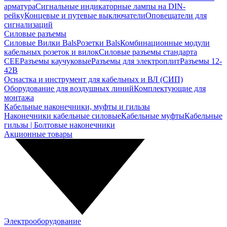
арматура
Сигнальные индикаторные лампы на DIN-
рейку
Концевые и путевые выключатели
Оповещатели для
сигнализаций
Силовые разъемы
Силовые Вилки Bals
Розетки Bals
Комбинационные модули
кабельных розеток и вилок
Силовые разъемы стандарта
CEE
Разъемы каучуковые
Разъемы для электроплит
Разъемы 12-
42В
Оснастка и инструмент для кабельных и ВЛ (СИП)
Оборудование для воздушных линий
Комплектующие для
монтажа
Кабельные наконечники, муфты и гильзы
Наконечники кабельные силовые
Кабельные муфты
Кабельные
гильзы | Болтовые наконечники
Акционные товары
Электрооборудование