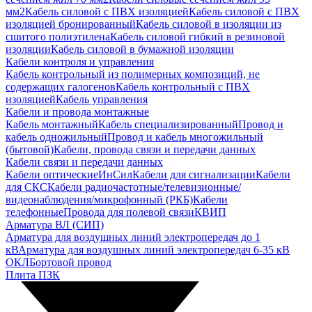
мм2
Кабель силовой с ПВХ изоляцией
Кабель силовой с ПВХ
изоляцией бронированный
Кабель силовой в изоляции из
сшитого полиэтилена
Кабель силовой гибкий в резиновой
изоляции
Кабель силовой в бумажной изоляции
Кабели контроля и управления
Кабель контрольный из полимерных композиций, не
содержащих галогенов
Кабель контрольный с ПВХ
изоляцией
Кабель управления
Кабели и провода монтажные
Кабель монтажный
Кабель специализированный
Провод и
кабель одножильный
Провод и кабель многожильный
(бытовой)
Кабели, провода связи и передачи данных
Кабели связи и передачи данных
Кабели оптические
ИнСил
Кабели для сигнализации
Кабели
для СКС
Кабели радиочастотные/телевизионные/
видеонаблюдения/микрофонный (РКБ)
Кабели
телефонные
Провода для полевой связи
КВИП
Арматура ВЛ (СИП)
Арматура для воздушных линий электропередач до 1
кВ
Арматура для воздушных линий электропередач 6-35 кВ
ОКЛ
Бортовой провод
Плита ПЗК