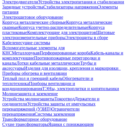
Электродвигатели
Устройства электропитания и стабилизации
Зарядные устройства
Стабилизаторы напряжения
Элементы
питания
Электрощитовое оборудование
Корпуса металлические сборные
Корпуса металлические
сварные
Корпуса учетно-распределительные
Корпуса
пластиковые
Комплектующие для электрощитов
Щитовые
электроизмерительные приборы
Электрощиты в сборе
Кабеленесущие системы
Вспомогательные элементы для
КНС
Металлорукав
Перфорированные короба
Кабель-каналы и
комплектующие
Противопожарные перегородки и
каналы
Лотки кабельные металлические
Трубы и
аксессуары
Изделия для изоляции, крепления и маркировки
Приборы обогрева и вентиляции
Теплый пол и греющий кабель
Обогреватели и
теплотехника
Приборы вентиляции и
кондиционирования
ТЭНы, электроплитки и кипятильники
Молниезащита и заземление
Устройства молниезащиты
Токоотвод
Держатели и
соединители
Устройства защиты от импульсных
перенапряжений (УЗИП)
Ограничители
перенапряжения
Системы заземления
Трансформаторное оборудование
Сухие трансформаторы
Ящики с понижающим