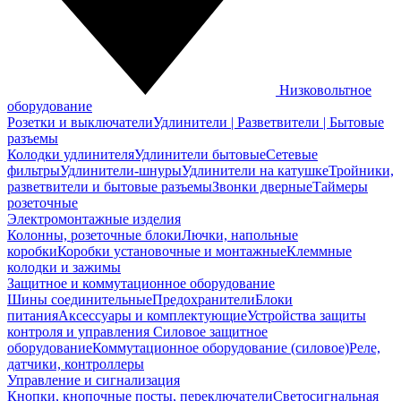
Низковольтное
оборудование
Розетки и выключатели
Удлинители | Разветвители | Бытовые
разъемы
Колодки удлинителя
Удлинители бытовые
Сетевые
фильтры
Удлинители-шнуры
Удлинители на катушке
Тройники,
разветвители и бытовые разъемы
Звонки дверные
Таймеры
розеточные
Электромонтажные изделия
Колонны, розеточные блоки
Лючки, напольные
коробки
Коробки установочные и монтажные
Клеммные
колодки и зажимы
Защитное и коммутационное оборудование
Шины соединительные
Предохранители
Блоки
питания
Аксессуары и комплектующие
Устройства защиты
контроля и управления
Силовое защитное
оборудование
Коммутационное оборудование (силовое)
Реле,
датчики, контроллеры
Управление и сигнализация
Кнопки, кнопочные посты, переключатели
Светосигнальная