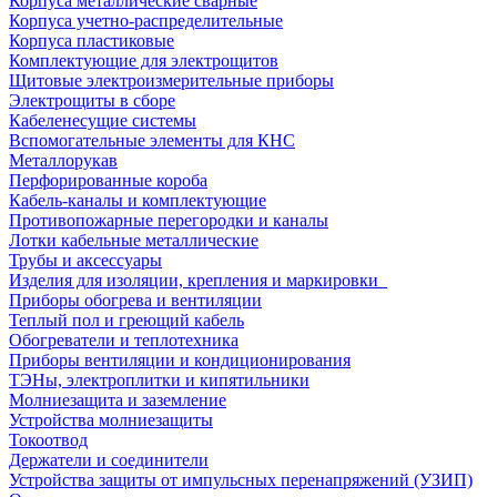
Корпуса металлические сварные
Корпуса учетно-распределительные
Корпуса пластиковые
Комплектующие для электрощитов
Щитовые электроизмерительные приборы
Электрощиты в сборе
Кабеленесущие системы
Вспомогательные элементы для КНС
Металлорукав
Перфорированные короба
Кабель-каналы и комплектующие
Противопожарные перегородки и каналы
Лотки кабельные металлические
Трубы и аксессуары
Изделия для изоляции, крепления и маркировки
Приборы обогрева и вентиляции
Теплый пол и греющий кабель
Обогреватели и теплотехника
Приборы вентиляции и кондиционирования
ТЭНы, электроплитки и кипятильники
Молниезащита и заземление
Устройства молниезащиты
Токоотвод
Держатели и соединители
Устройства защиты от импульсных перенапряжений (УЗИП)