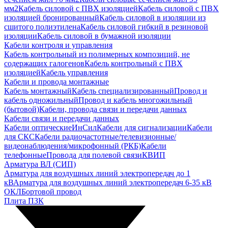
мм2
Кабель силовой с ПВХ изоляцией
Кабель силовой с ПВХ
изоляцией бронированный
Кабель силовой в изоляции из
сшитого полиэтилена
Кабель силовой гибкий в резиновой
изоляции
Кабель силовой в бумажной изоляции
Кабели контроля и управления
Кабель контрольный из полимерных композиций, не
содержащих галогенов
Кабель контрольный с ПВХ
изоляцией
Кабель управления
Кабели и провода монтажные
Кабель монтажный
Кабель специализированный
Провод и
кабель одножильный
Провод и кабель многожильный
(бытовой)
Кабели, провода связи и передачи данных
Кабели связи и передачи данных
Кабели оптические
ИнСил
Кабели для сигнализации
Кабели
для СКС
Кабели радиочастотные/телевизионные/
видеонаблюдения/микрофонный (РКБ)
Кабели
телефонные
Провода для полевой связи
КВИП
Арматура ВЛ (СИП)
Арматура для воздушных линий электропередач до 1
кВ
Арматура для воздушных линий электропередач 6-35 кВ
ОКЛ
Бортовой провод
Плита ПЗК