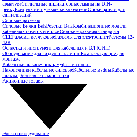
арматура
Сигнальные индикаторные лампы на DIN-
рейку
Концевые и путевые выключатели
Оповещатели для
сигнализаций
Силовые разъемы
Силовые Вилки Bals
Розетки Bals
Комбинационные модули
кабельных розеток и вилок
Силовые разъемы стандарта
CEE
Разъемы каучуковые
Разъемы для электроплит
Разъемы 12-
42В
Оснастка и инструмент для кабельных и ВЛ (СИП)
Оборудование для воздушных линий
Комплектующие для
монтажа
Кабельные наконечники, муфты и гильзы
Наконечники кабельные силовые
Кабельные муфты
Кабельные
гильзы | Болтовые наконечники
Акционные товары
Электрооборудование