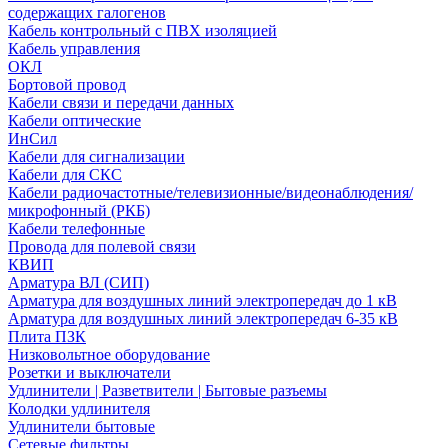
содержащих галогенов
Кабель контрольный с ПВХ изоляцией
Кабель управления
ОКЛ
Бортовой провод
Кабели связи и передачи данных
Кабели оптические
ИнСил
Кабели для сигнализации
Кабели для СКС
Кабели радиочастотные/телевизионные/видеонаблюдения/
микрофонный (РКБ)
Кабели телефонные
Провода для полевой связи
КВИП
Арматура ВЛ (СИП)
Арматура для воздушных линий электропередач до 1 кВ
Арматура для воздушных линий электропередач 6-35 кВ
Плита ПЗК
Низковольтное оборудование
Розетки и выключатели
Удлинители | Разветвители | Бытовые разъемы
Колодки удлинителя
Удлинители бытовые
Сетевые фильтры