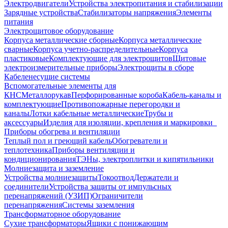
Электродвигатели
Устройства электропитания и стабилизации
Зарядные устройства
Стабилизаторы напряжения
Элементы
питания
Электрощитовое оборудование
Корпуса металлические сборные
Корпуса металлические
сварные
Корпуса учетно-распределительные
Корпуса
пластиковые
Комплектующие для электрощитов
Щитовые
электроизмерительные приборы
Электрощиты в сборе
Кабеленесущие системы
Вспомогательные элементы для
КНС
Металлорукав
Перфорированные короба
Кабель-каналы и
комплектующие
Противопожарные перегородки и
каналы
Лотки кабельные металлические
Трубы и
аксессуары
Изделия для изоляции, крепления и маркировки
Приборы обогрева и вентиляции
Теплый пол и греющий кабель
Обогреватели и
теплотехника
Приборы вентиляции и
кондиционирования
ТЭНы, электроплитки и кипятильники
Молниезащита и заземление
Устройства молниезащиты
Токоотвод
Держатели и
соединители
Устройства защиты от импульсных
перенапряжений (УЗИП)
Ограничители
перенапряжения
Системы заземления
Трансформаторное оборудование
Сухие трансформаторы
Ящики с понижающим