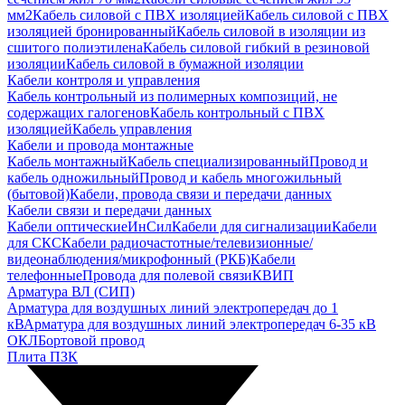
мм2
Кабель силовой с ПВХ изоляцией
Кабель силовой с ПВХ
изоляцией бронированный
Кабель силовой в изоляции из
сшитого полиэтилена
Кабель силовой гибкий в резиновой
изоляции
Кабель силовой в бумажной изоляции
Кабели контроля и управления
Кабель контрольный из полимерных композиций, не
содержащих галогенов
Кабель контрольный с ПВХ
изоляцией
Кабель управления
Кабели и провода монтажные
Кабель монтажный
Кабель специализированный
Провод и
кабель одножильный
Провод и кабель многожильный
(бытовой)
Кабели, провода связи и передачи данных
Кабели связи и передачи данных
Кабели оптические
ИнСил
Кабели для сигнализации
Кабели
для СКС
Кабели радиочастотные/телевизионные/
видеонаблюдения/микрофонный (РКБ)
Кабели
телефонные
Провода для полевой связи
КВИП
Арматура ВЛ (СИП)
Арматура для воздушных линий электропередач до 1
кВ
Арматура для воздушных линий электропередач 6-35 кВ
ОКЛ
Бортовой провод
Плита ПЗК