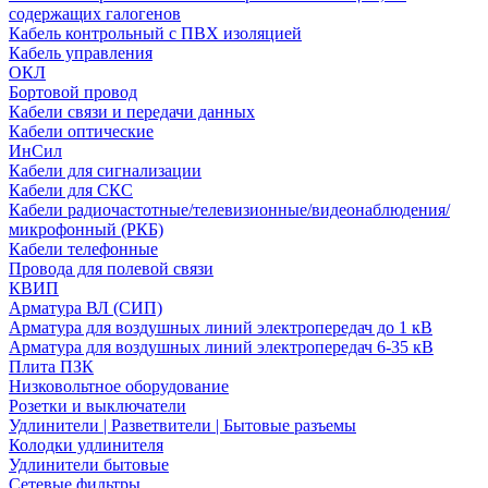
содержащих галогенов
Кабель контрольный с ПВХ изоляцией
Кабель управления
ОКЛ
Бортовой провод
Кабели связи и передачи данных
Кабели оптические
ИнСил
Кабели для сигнализации
Кабели для СКС
Кабели радиочастотные/телевизионные/видеонаблюдения/
микрофонный (РКБ)
Кабели телефонные
Провода для полевой связи
КВИП
Арматура ВЛ (СИП)
Арматура для воздушных линий электропередач до 1 кВ
Арматура для воздушных линий электропередач 6-35 кВ
Плита ПЗК
Низковольтное оборудование
Розетки и выключатели
Удлинители | Разветвители | Бытовые разъемы
Колодки удлинителя
Удлинители бытовые
Сетевые фильтры