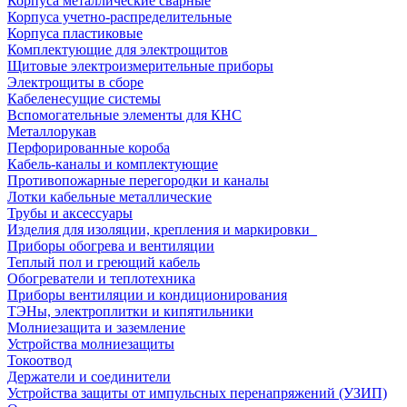
Корпуса металлические сварные
Корпуса учетно-распределительные
Корпуса пластиковые
Комплектующие для электрощитов
Щитовые электроизмерительные приборы
Электрощиты в сборе
Кабеленесущие системы
Вспомогательные элементы для КНС
Металлорукав
Перфорированные короба
Кабель-каналы и комплектующие
Противопожарные перегородки и каналы
Лотки кабельные металлические
Трубы и аксессуары
Изделия для изоляции, крепления и маркировки
Приборы обогрева и вентиляции
Теплый пол и греющий кабель
Обогреватели и теплотехника
Приборы вентиляции и кондиционирования
ТЭНы, электроплитки и кипятильники
Молниезащита и заземление
Устройства молниезащиты
Токоотвод
Держатели и соединители
Устройства защиты от импульсных перенапряжений (УЗИП)