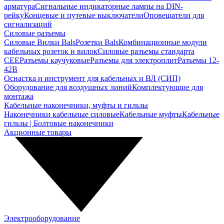
арматура
Сигнальные индикаторные лампы на DIN-
рейку
Концевые и путевые выключатели
Оповещатели для
сигнализаций
Силовые разъемы
Силовые Вилки Bals
Розетки Bals
Комбинационные модули
кабельных розеток и вилок
Силовые разъемы стандарта
CEE
Разъемы каучуковые
Разъемы для электроплит
Разъемы 12-
42В
Оснастка и инструмент для кабельных и ВЛ (СИП)
Оборудование для воздушных линий
Комплектующие для
монтажа
Кабельные наконечники, муфты и гильзы
Наконечники кабельные силовые
Кабельные муфты
Кабельные
гильзы | Болтовые наконечники
Акционные товары
Электрооборудование