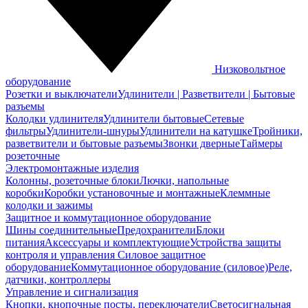
Низковольтное
оборудование
Розетки и выключатели
Удлинители | Разветвители | Бытовые
разъемы
Колодки удлинителя
Удлинители бытовые
Сетевые
фильтры
Удлинители-шнуры
Удлинители на катушке
Тройники,
разветвители и бытовые разъемы
Звонки дверные
Таймеры
розеточные
Электромонтажные изделия
Колонны, розеточные блоки
Лючки, напольные
коробки
Коробки установочные и монтажные
Клеммные
колодки и зажимы
Защитное и коммутационное оборудование
Шины соединительные
Предохранители
Блоки
питания
Аксессуары и комплектующие
Устройства защиты
контроля и управления
Силовое защитное
оборудование
Коммутационное оборудование (силовое)
Реле,
датчики, контроллеры
Управление и сигнализация
Кнопки, кнопочные посты, переключатели
Светосигнальная