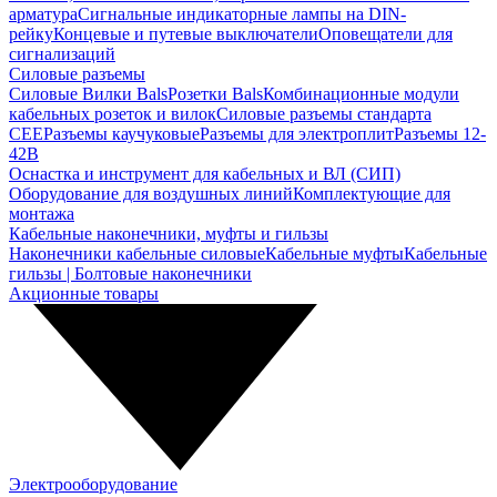
арматура
Сигнальные индикаторные лампы на DIN-
рейку
Концевые и путевые выключатели
Оповещатели для
сигнализаций
Силовые разъемы
Силовые Вилки Bals
Розетки Bals
Комбинационные модули
кабельных розеток и вилок
Силовые разъемы стандарта
CEE
Разъемы каучуковые
Разъемы для электроплит
Разъемы 12-
42В
Оснастка и инструмент для кабельных и ВЛ (СИП)
Оборудование для воздушных линий
Комплектующие для
монтажа
Кабельные наконечники, муфты и гильзы
Наконечники кабельные силовые
Кабельные муфты
Кабельные
гильзы | Болтовые наконечники
Акционные товары
Электрооборудование