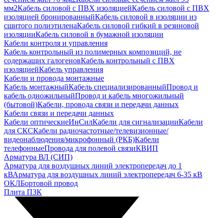
мм2
Кабель силовой с ПВХ изоляцией
Кабель силовой с ПВХ
изоляцией бронированный
Кабель силовой в изоляции из
сшитого полиэтилена
Кабель силовой гибкий в резиновой
изоляции
Кабель силовой в бумажной изоляции
Кабели контроля и управления
Кабель контрольный из полимерных композиций, не
содержащих галогенов
Кабель контрольный с ПВХ
изоляцией
Кабель управления
Кабели и провода монтажные
Кабель монтажный
Кабель специализированный
Провод и
кабель одножильный
Провод и кабель многожильный
(бытовой)
Кабели, провода связи и передачи данных
Кабели связи и передачи данных
Кабели оптические
ИнСил
Кабели для сигнализации
Кабели
для СКС
Кабели радиочастотные/телевизионные/
видеонаблюдения/микрофонный (РКБ)
Кабели
телефонные
Провода для полевой связи
КВИП
Арматура ВЛ (СИП)
Арматура для воздушных линий электропередач до 1
кВ
Арматура для воздушных линий электропередач 6-35 кВ
ОКЛ
Бортовой провод
Плита ПЗК