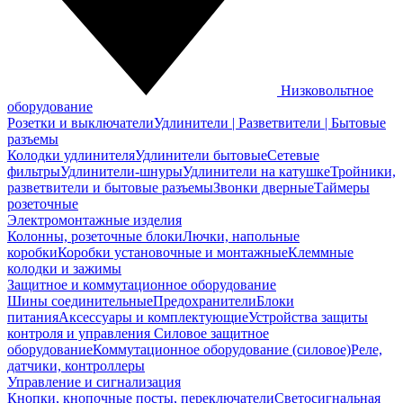
Низковольтное
оборудование
Розетки и выключатели
Удлинители | Разветвители | Бытовые
разъемы
Колодки удлинителя
Удлинители бытовые
Сетевые
фильтры
Удлинители-шнуры
Удлинители на катушке
Тройники,
разветвители и бытовые разъемы
Звонки дверные
Таймеры
розеточные
Электромонтажные изделия
Колонны, розеточные блоки
Лючки, напольные
коробки
Коробки установочные и монтажные
Клеммные
колодки и зажимы
Защитное и коммутационное оборудование
Шины соединительные
Предохранители
Блоки
питания
Аксессуары и комплектующие
Устройства защиты
контроля и управления
Силовое защитное
оборудование
Коммутационное оборудование (силовое)
Реле,
датчики, контроллеры
Управление и сигнализация
Кнопки, кнопочные посты, переключатели
Светосигнальная