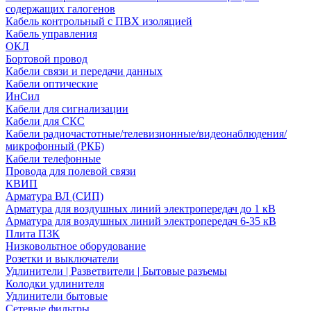
содержащих галогенов
Кабель контрольный с ПВХ изоляцией
Кабель управления
ОКЛ
Бортовой провод
Кабели связи и передачи данных
Кабели оптические
ИнСил
Кабели для сигнализации
Кабели для СКС
Кабели радиочастотные/телевизионные/видеонаблюдения/
микрофонный (РКБ)
Кабели телефонные
Провода для полевой связи
КВИП
Арматура ВЛ (СИП)
Арматура для воздушных линий электропередач до 1 кВ
Арматура для воздушных линий электропередач 6-35 кВ
Плита ПЗК
Низковольтное оборудование
Розетки и выключатели
Удлинители | Разветвители | Бытовые разъемы
Колодки удлинителя
Удлинители бытовые
Сетевые фильтры