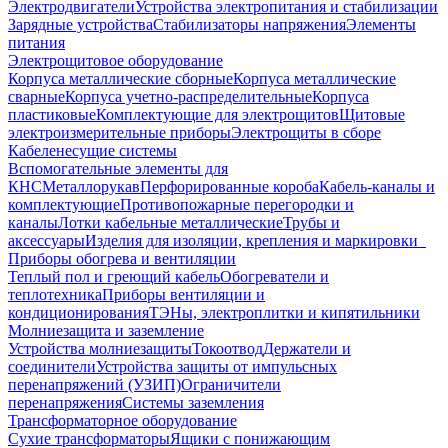
Электродвигатели
Устройства электропитания и стабилизации
Зарядные устройства
Стабилизаторы напряжения
Элементы
питания
Электрощитовое оборудование
Корпуса металлические сборные
Корпуса металлические
сварные
Корпуса учетно-распределительные
Корпуса
пластиковые
Комплектующие для электрощитов
Щитовые
электроизмерительные приборы
Электрощиты в сборе
Кабеленесущие системы
Вспомогательные элементы для
КНС
Металлорукав
Перфорированные короба
Кабель-каналы и
комплектующие
Противопожарные перегородки и
каналы
Лотки кабельные металлические
Трубы и
аксессуары
Изделия для изоляции, крепления и маркировки
Приборы обогрева и вентиляции
Теплый пол и греющий кабель
Обогреватели и
теплотехника
Приборы вентиляции и
кондиционирования
ТЭНы, электроплитки и кипятильники
Молниезащита и заземление
Устройства молниезащиты
Токоотвод
Держатели и
соединители
Устройства защиты от импульсных
перенапряжений (УЗИП)
Ограничители
перенапряжения
Системы заземления
Трансформаторное оборудование
Сухие трансформаторы
Ящики с понижающим