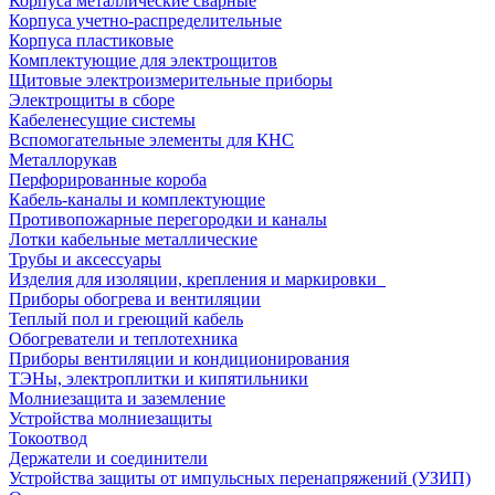
Корпуса металлические сварные
Корпуса учетно-распределительные
Корпуса пластиковые
Комплектующие для электрощитов
Щитовые электроизмерительные приборы
Электрощиты в сборе
Кабеленесущие системы
Вспомогательные элементы для КНС
Металлорукав
Перфорированные короба
Кабель-каналы и комплектующие
Противопожарные перегородки и каналы
Лотки кабельные металлические
Трубы и аксессуары
Изделия для изоляции, крепления и маркировки
Приборы обогрева и вентиляции
Теплый пол и греющий кабель
Обогреватели и теплотехника
Приборы вентиляции и кондиционирования
ТЭНы, электроплитки и кипятильники
Молниезащита и заземление
Устройства молниезащиты
Токоотвод
Держатели и соединители
Устройства защиты от импульсных перенапряжений (УЗИП)