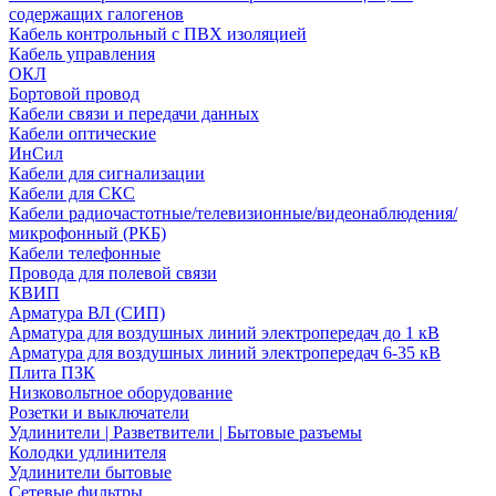
содержащих галогенов
Кабель контрольный с ПВХ изоляцией
Кабель управления
ОКЛ
Бортовой провод
Кабели связи и передачи данных
Кабели оптические
ИнСил
Кабели для сигнализации
Кабели для СКС
Кабели радиочастотные/телевизионные/видеонаблюдения/
микрофонный (РКБ)
Кабели телефонные
Провода для полевой связи
КВИП
Арматура ВЛ (СИП)
Арматура для воздушных линий электропередач до 1 кВ
Арматура для воздушных линий электропередач 6-35 кВ
Плита ПЗК
Низковольтное оборудование
Розетки и выключатели
Удлинители | Разветвители | Бытовые разъемы
Колодки удлинителя
Удлинители бытовые
Сетевые фильтры