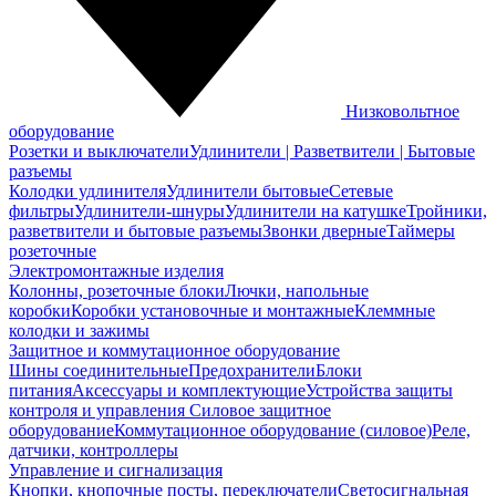
Низковольтное
оборудование
Розетки и выключатели
Удлинители | Разветвители | Бытовые
разъемы
Колодки удлинителя
Удлинители бытовые
Сетевые
фильтры
Удлинители-шнуры
Удлинители на катушке
Тройники,
разветвители и бытовые разъемы
Звонки дверные
Таймеры
розеточные
Электромонтажные изделия
Колонны, розеточные блоки
Лючки, напольные
коробки
Коробки установочные и монтажные
Клеммные
колодки и зажимы
Защитное и коммутационное оборудование
Шины соединительные
Предохранители
Блоки
питания
Аксессуары и комплектующие
Устройства защиты
контроля и управления
Силовое защитное
оборудование
Коммутационное оборудование (силовое)
Реле,
датчики, контроллеры
Управление и сигнализация
Кнопки, кнопочные посты, переключатели
Светосигнальная