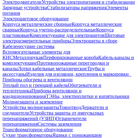
Электродвигатели
Устройства электропитания и стабилизации
Зарядные устройства
Стабилизаторы напряжения
Элементы
питания
Электрощитовое оборудование
Корпуса металлические сборные
Корпуса металлические
сварные
Корпуса учетно-распределительные
Корпуса
пластиковые
Комплектующие для электрощитов
Щитовые
электроизмерительные приборы
Электрощиты в сборе
Кабеленесущие системы
Вспомогательные элементы для
КНС
Металлорукав
Перфорированные короба
Кабель-каналы и
комплектующие
Противопожарные перегородки и
каналы
Лотки кабельные металлические
Трубы и
аксессуары
Изделия для изоляции, крепления и маркировки
Приборы обогрева и вентиляции
Теплый пол и греющий кабель
Обогреватели и
теплотехника
Приборы вентиляции и
кондиционирования
ТЭНы, электроплитки и кипятильники
Молниезащита и заземление
Устройства молниезащиты
Токоотвод
Держатели и
соединители
Устройства защиты от импульсных
перенапряжений (УЗИП)
Ограничители
перенапряжения
Системы заземления
Трансформаторное оборудование
Сухие трансформаторы
Ящики с понижающим