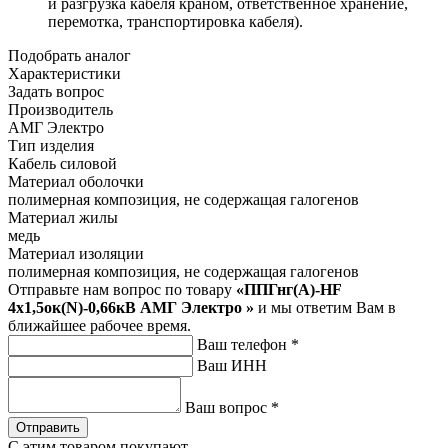
и разгрузка кабеля краном, ответственное хранение,
перемотка, транспортировка кабеля).
Подобрать аналог
Характеристики
Задать вопрос
Производитель
АМГ Электро
Тип изделия
Кабель силовой
Материал оболочки
полимерная композиция, не содержащая галогенов
Материал жилы
медь
Материал изоляции
полимерная композиция, не содержащая галогенов
Отправьте нам вопрос по товару
«ППГнг(А)-HF
4х1,5ок(N)-0,66кВ АМГ Электро »
и мы ответим Вам в
ближайшее рабочее время.
Ваш телефон
*
Ваш ИНН
Ваш вопрос
*
Отправить
С этим товаром покупают