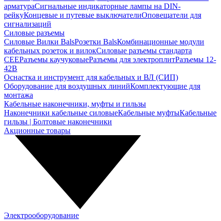
арматура
Сигнальные индикаторные лампы на DIN-
рейку
Концевые и путевые выключатели
Оповещатели для
сигнализаций
Силовые разъемы
Силовые Вилки Bals
Розетки Bals
Комбинационные модули
кабельных розеток и вилок
Силовые разъемы стандарта
CEE
Разъемы каучуковые
Разъемы для электроплит
Разъемы 12-
42В
Оснастка и инструмент для кабельных и ВЛ (СИП)
Оборудование для воздушных линий
Комплектующие для
монтажа
Кабельные наконечники, муфты и гильзы
Наконечники кабельные силовые
Кабельные муфты
Кабельные
гильзы | Болтовые наконечники
Акционные товары
Электрооборудование