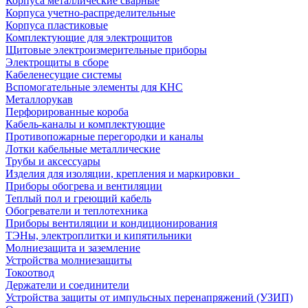
Корпуса металлические сварные
Корпуса учетно-распределительные
Корпуса пластиковые
Комплектующие для электрощитов
Щитовые электроизмерительные приборы
Электрощиты в сборе
Кабеленесущие системы
Вспомогательные элементы для КНС
Металлорукав
Перфорированные короба
Кабель-каналы и комплектующие
Противопожарные перегородки и каналы
Лотки кабельные металлические
Трубы и аксессуары
Изделия для изоляции, крепления и маркировки
Приборы обогрева и вентиляции
Теплый пол и греющий кабель
Обогреватели и теплотехника
Приборы вентиляции и кондиционирования
ТЭНы, электроплитки и кипятильники
Молниезащита и заземление
Устройства молниезащиты
Токоотвод
Держатели и соединители
Устройства защиты от импульсных перенапряжений (УЗИП)