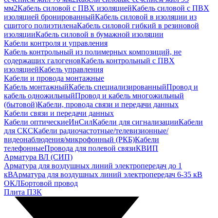
мм2
Кабель силовой с ПВХ изоляцией
Кабель силовой с ПВХ
изоляцией бронированный
Кабель силовой в изоляции из
сшитого полиэтилена
Кабель силовой гибкий в резиновой
изоляции
Кабель силовой в бумажной изоляции
Кабели контроля и управления
Кабель контрольный из полимерных композиций, не
содержащих галогенов
Кабель контрольный с ПВХ
изоляцией
Кабель управления
Кабели и провода монтажные
Кабель монтажный
Кабель специализированный
Провод и
кабель одножильный
Провод и кабель многожильный
(бытовой)
Кабели, провода связи и передачи данных
Кабели связи и передачи данных
Кабели оптические
ИнСил
Кабели для сигнализации
Кабели
для СКС
Кабели радиочастотные/телевизионные/
видеонаблюдения/микрофонный (РКБ)
Кабели
телефонные
Провода для полевой связи
КВИП
Арматура ВЛ (СИП)
Арматура для воздушных линий электропередач до 1
кВ
Арматура для воздушных линий электропередач 6-35 кВ
ОКЛ
Бортовой провод
Плита ПЗК