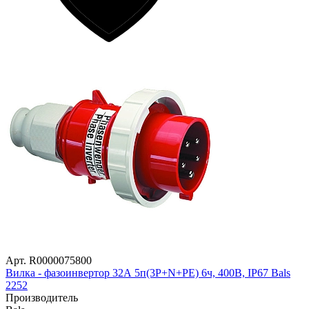
Арт. R0000075800
Вилка - фазоинвертор 32А 5п(3P+N+РE) 6ч, 400В, IP67 Bals
2252
Производитель