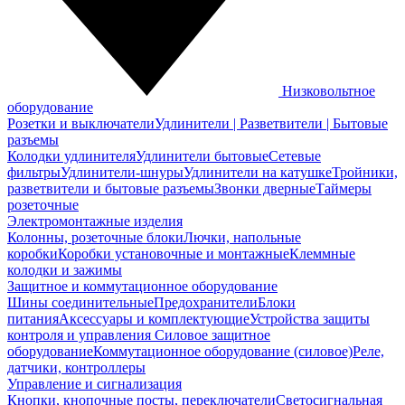
Низковольтное
оборудование
Розетки и выключатели
Удлинители | Разветвители | Бытовые
разъемы
Колодки удлинителя
Удлинители бытовые
Сетевые
фильтры
Удлинители-шнуры
Удлинители на катушке
Тройники,
разветвители и бытовые разъемы
Звонки дверные
Таймеры
розеточные
Электромонтажные изделия
Колонны, розеточные блоки
Лючки, напольные
коробки
Коробки установочные и монтажные
Клеммные
колодки и зажимы
Защитное и коммутационное оборудование
Шины соединительные
Предохранители
Блоки
питания
Аксессуары и комплектующие
Устройства защиты
контроля и управления
Силовое защитное
оборудование
Коммутационное оборудование (силовое)
Реле,
датчики, контроллеры
Управление и сигнализация
Кнопки, кнопочные посты, переключатели
Светосигнальная