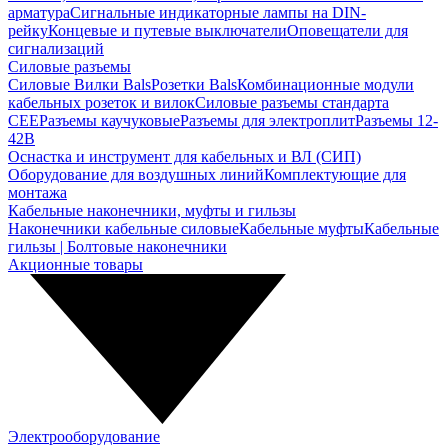
арматура
Сигнальные индикаторные лампы на DIN-
рейку
Концевые и путевые выключатели
Оповещатели для
сигнализаций
Силовые разъемы
Силовые Вилки Bals
Розетки Bals
Комбинационные модули
кабельных розеток и вилок
Силовые разъемы стандарта
CEE
Разъемы каучуковые
Разъемы для электроплит
Разъемы 12-
42В
Оснастка и инструмент для кабельных и ВЛ (СИП)
Оборудование для воздушных линий
Комплектующие для
монтажа
Кабельные наконечники, муфты и гильзы
Наконечники кабельные силовые
Кабельные муфты
Кабельные
гильзы | Болтовые наконечники
Акционные товары
Электрооборудование