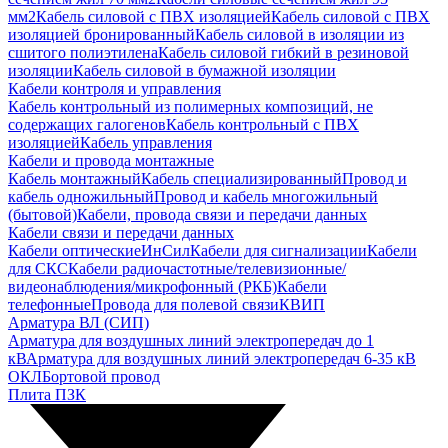
мм2
Кабель силовой с ПВХ изоляцией
Кабель силовой с ПВХ
изоляцией бронированный
Кабель силовой в изоляции из
сшитого полиэтилена
Кабель силовой гибкий в резиновой
изоляции
Кабель силовой в бумажной изоляции
Кабели контроля и управления
Кабель контрольный из полимерных композиций, не
содержащих галогенов
Кабель контрольный с ПВХ
изоляцией
Кабель управления
Кабели и провода монтажные
Кабель монтажный
Кабель специализированный
Провод и
кабель одножильный
Провод и кабель многожильный
(бытовой)
Кабели, провода связи и передачи данных
Кабели связи и передачи данных
Кабели оптические
ИнСил
Кабели для сигнализации
Кабели
для СКС
Кабели радиочастотные/телевизионные/
видеонаблюдения/микрофонный (РКБ)
Кабели
телефонные
Провода для полевой связи
КВИП
Арматура ВЛ (СИП)
Арматура для воздушных линий электропередач до 1
кВ
Арматура для воздушных линий электропередач 6-35 кВ
ОКЛ
Бортовой провод
Плита ПЗК