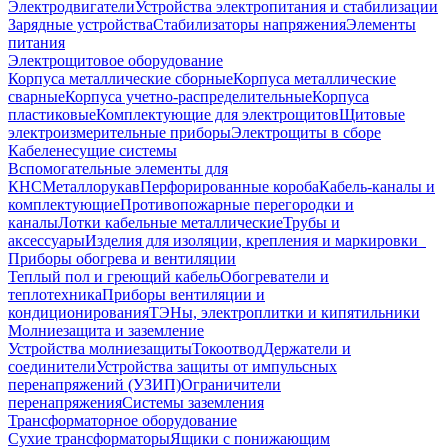
Электродвигатели
Устройства электропитания и стабилизации
Зарядные устройства
Стабилизаторы напряжения
Элементы
питания
Электрощитовое оборудование
Корпуса металлические сборные
Корпуса металлические
сварные
Корпуса учетно-распределительные
Корпуса
пластиковые
Комплектующие для электрощитов
Щитовые
электроизмерительные приборы
Электрощиты в сборе
Кабеленесущие системы
Вспомогательные элементы для
КНС
Металлорукав
Перфорированные короба
Кабель-каналы и
комплектующие
Противопожарные перегородки и
каналы
Лотки кабельные металлические
Трубы и
аксессуары
Изделия для изоляции, крепления и маркировки
Приборы обогрева и вентиляции
Теплый пол и греющий кабель
Обогреватели и
теплотехника
Приборы вентиляции и
кондиционирования
ТЭНы, электроплитки и кипятильники
Молниезащита и заземление
Устройства молниезащиты
Токоотвод
Держатели и
соединители
Устройства защиты от импульсных
перенапряжений (УЗИП)
Ограничители
перенапряжения
Системы заземления
Трансформаторное оборудование
Сухие трансформаторы
Ящики с понижающим