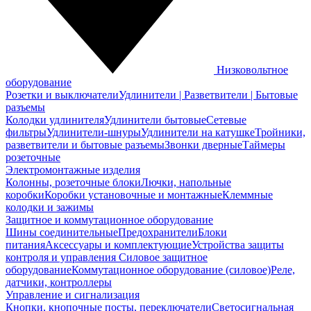
Низковольтное
оборудование
Розетки и выключатели
Удлинители | Разветвители | Бытовые
разъемы
Колодки удлинителя
Удлинители бытовые
Сетевые
фильтры
Удлинители-шнуры
Удлинители на катушке
Тройники,
разветвители и бытовые разъемы
Звонки дверные
Таймеры
розеточные
Электромонтажные изделия
Колонны, розеточные блоки
Лючки, напольные
коробки
Коробки установочные и монтажные
Клеммные
колодки и зажимы
Защитное и коммутационное оборудование
Шины соединительные
Предохранители
Блоки
питания
Аксессуары и комплектующие
Устройства защиты
контроля и управления
Силовое защитное
оборудование
Коммутационное оборудование (силовое)
Реле,
датчики, контроллеры
Управление и сигнализация
Кнопки, кнопочные посты, переключатели
Светосигнальная