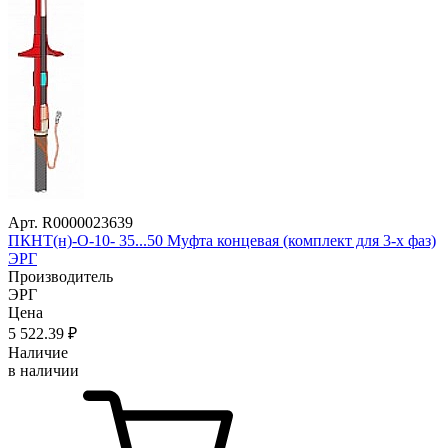
Арт. R0000023639
ПКНТ(н)-О-10- 35...50 Муфта концевая (комплект для 3-х фаз)
ЭРГ
Производитель
ЭРГ
Цена
5 522
.39
₽
Наличие
в наличии