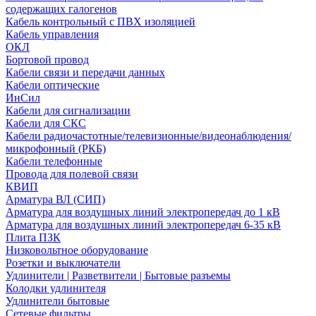
содержащих галогенов
Кабель контрольный с ПВХ изоляцией
Кабель управления
ОКЛ
Бортовой провод
Кабели связи и передачи данных
Кабели оптические
ИнСил
Кабели для сигнализации
Кабели для СКС
Кабели радиочастотные/телевизионные/видеонаблюдения/
микрофонный (РКБ)
Кабели телефонные
Провода для полевой связи
КВИП
Арматура ВЛ (СИП)
Арматура для воздушных линий электропередач до 1 кВ
Арматура для воздушных линий электропередач 6-35 кВ
Плита ПЗК
Низковольтное оборудование
Розетки и выключатели
Удлинители | Разветвители | Бытовые разъемы
Колодки удлинителя
Удлинители бытовые
Сетевые фильтры