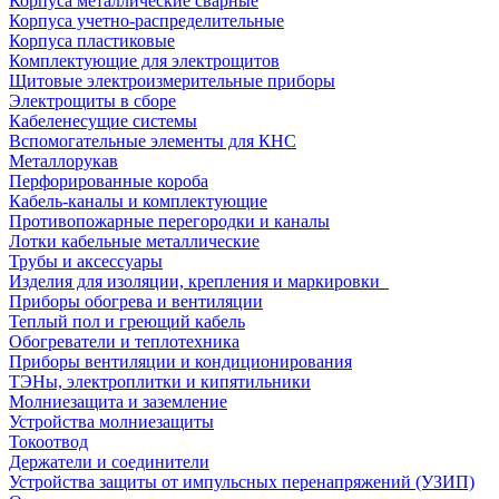
Корпуса металлические сварные
Корпуса учетно-распределительные
Корпуса пластиковые
Комплектующие для электрощитов
Щитовые электроизмерительные приборы
Электрощиты в сборе
Кабеленесущие системы
Вспомогательные элементы для КНС
Металлорукав
Перфорированные короба
Кабель-каналы и комплектующие
Противопожарные перегородки и каналы
Лотки кабельные металлические
Трубы и аксессуары
Изделия для изоляции, крепления и маркировки
Приборы обогрева и вентиляции
Теплый пол и греющий кабель
Обогреватели и теплотехника
Приборы вентиляции и кондиционирования
ТЭНы, электроплитки и кипятильники
Молниезащита и заземление
Устройства молниезащиты
Токоотвод
Держатели и соединители
Устройства защиты от импульсных перенапряжений (УЗИП)