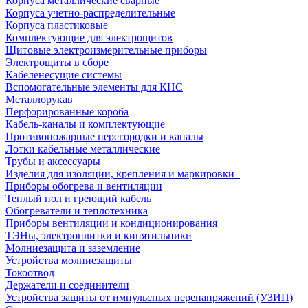
Корпуса металлические сварные
Корпуса учетно-распределительные
Корпуса пластиковые
Комплектующие для электрощитов
Щитовые электроизмерительные приборы
Электрощиты в сборе
Кабеленесущие системы
Вспомогательные элементы для КНС
Металлорукав
Перфорированные короба
Кабель-каналы и комплектующие
Противопожарные перегородки и каналы
Лотки кабельные металлические
Трубы и аксессуары
Изделия для изоляции, крепления и маркировки
Приборы обогрева и вентиляции
Теплый пол и греющий кабель
Обогреватели и теплотехника
Приборы вентиляции и кондиционирования
ТЭНы, электроплитки и кипятильники
Молниезащита и заземление
Устройства молниезащиты
Токоотвод
Держатели и соединители
Устройства защиты от импульсных перенапряжений (УЗИП)