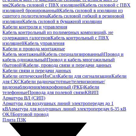
мм2
Кабель силовой с ПВХ изоляцией
Кабель силовой с ПВХ
изоляцией бронированный
Кабель силовой в изоляции из
сшитого полиэтилена
Кабель силовой гибкий в резиновой
изоляции
Кабель силовой в бумажной изоляции
Кабели контроля и управления
Кабель контрольный из полимерных композиций, не
содержащих галогенов
Кабель контрольный с ПВХ
изоляцией
Кабель управления
Кабели и провода монтажные
Кабель монтажный
Кабель специализированный
Провод и
кабель одножильный
Провод и кабель многожильный
(бытовой)
Кабели, провода связи и передачи данных
Кабели связи и передачи данных
Кабели оптические
ИнСил
Кабели для сигнализации
Кабели
для СКС
Кабели радиочастотные/телевизионные/
видеонаблюдения/микрофонный (РКБ)
Кабели
телефонные
Провода для полевой связи
КВИП
Арматура ВЛ (СИП)
Арматура для воздушных линий электропередач до 1
кВ
Арматура для воздушных линий электропередач 6-35 кВ
ОКЛ
Бортовой провод
Плита ПЗК