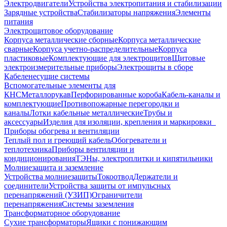
Электродвигатели
Устройства электропитания и стабилизации
Зарядные устройства
Стабилизаторы напряжения
Элементы
питания
Электрощитовое оборудование
Корпуса металлические сборные
Корпуса металлические
сварные
Корпуса учетно-распределительные
Корпуса
пластиковые
Комплектующие для электрощитов
Щитовые
электроизмерительные приборы
Электрощиты в сборе
Кабеленесущие системы
Вспомогательные элементы для
КНС
Металлорукав
Перфорированные короба
Кабель-каналы и
комплектующие
Противопожарные перегородки и
каналы
Лотки кабельные металлические
Трубы и
аксессуары
Изделия для изоляции, крепления и маркировки
Приборы обогрева и вентиляции
Теплый пол и греющий кабель
Обогреватели и
теплотехника
Приборы вентиляции и
кондиционирования
ТЭНы, электроплитки и кипятильники
Молниезащита и заземление
Устройства молниезащиты
Токоотвод
Держатели и
соединители
Устройства защиты от импульсных
перенапряжений (УЗИП)
Ограничители
перенапряжения
Системы заземления
Трансформаторное оборудование
Сухие трансформаторы
Ящики с понижающим