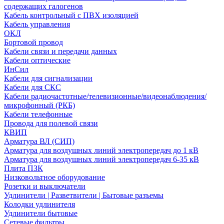
содержащих галогенов
Кабель контрольный с ПВХ изоляцией
Кабель управления
ОКЛ
Бортовой провод
Кабели связи и передачи данных
Кабели оптические
ИнСил
Кабели для сигнализации
Кабели для СКС
Кабели радиочастотные/телевизионные/видеонаблюдения/
микрофонный (РКБ)
Кабели телефонные
Провода для полевой связи
КВИП
Арматура ВЛ (СИП)
Арматура для воздушных линий электропередач до 1 кВ
Арматура для воздушных линий электропередач 6-35 кВ
Плита ПЗК
Низковольтное оборудование
Розетки и выключатели
Удлинители | Разветвители | Бытовые разъемы
Колодки удлинителя
Удлинители бытовые
Сетевые фильтры