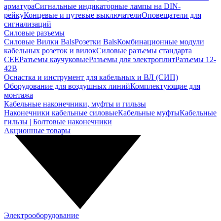
арматура
Сигнальные индикаторные лампы на DIN-
рейку
Концевые и путевые выключатели
Оповещатели для
сигнализаций
Силовые разъемы
Силовые Вилки Bals
Розетки Bals
Комбинационные модули
кабельных розеток и вилок
Силовые разъемы стандарта
CEE
Разъемы каучуковые
Разъемы для электроплит
Разъемы 12-
42В
Оснастка и инструмент для кабельных и ВЛ (СИП)
Оборудование для воздушных линий
Комплектующие для
монтажа
Кабельные наконечники, муфты и гильзы
Наконечники кабельные силовые
Кабельные муфты
Кабельные
гильзы | Болтовые наконечники
Акционные товары
Электрооборудование