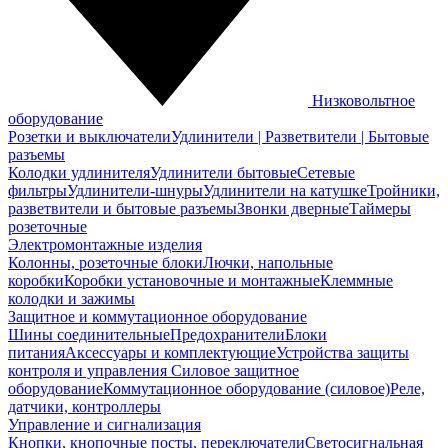
Низковольтное
оборудование
Розетки и выключатели
Удлинители | Разветвители | Бытовые
разъемы
Колодки удлинителя
Удлинители бытовые
Сетевые
фильтры
Удлинители-шнуры
Удлинители на катушке
Тройники,
разветвители и бытовые разъемы
Звонки дверные
Таймеры
розеточные
Электромонтажные изделия
Колонны, розеточные блоки
Лючки, напольные
коробки
Коробки установочные и монтажные
Клеммные
колодки и зажимы
Защитное и коммутационное оборудование
Шины соединительные
Предохранители
Блоки
питания
Аксессуары и комплектующие
Устройства защиты
контроля и управления
Силовое защитное
оборудование
Коммутационное оборудование (силовое)
Реле,
датчики, контроллеры
Управление и сигнализация
Кнопки, кнопочные посты, переключатели
Светосигнальная