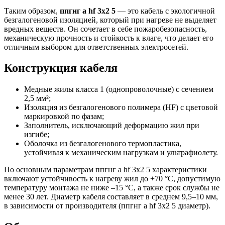
Таким образом,
ппгнг а hf 3х2 5
— это кабель с экологичной
безгалогеновой изоляцией, который при нагреве не выделяет
вредных веществ. Он сочетает в себе пожаробезопасность,
механическую прочность и стойкость к влаге, что делает его
отличным выбором для ответственных электросетей.
Конструкция кабеля
Медные жилы класса 1 (однопроволочные) с сечением
2,5 мм²;
Изоляция из безгалогенового полимера (HF) с цветовой
маркировкой по фазам;
Заполнитель, исключающий деформацию жил при
изгибе;
Оболочка из безгалогенового термопластика,
устойчивая к механическим нагрузкам и ультрафиолету.
По основным параметрам ппгнг а hf 3х2 5 характеристики
включают устойчивость к нагреву жил до +70 °C, допустимую
температуру монтажа не ниже –15 °C, а также срок службы не
менее 30 лет. Диаметр кабеля составляет в среднем 9,5–10 мм,
в зависимости от производителя (ппгнг а hf 3х2 5 диаметр).