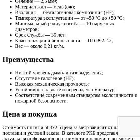
Сечение — 2,5 мм²;
Материал жил — медь (ож);
Изоляция — безгалогеновая композиция (HF);
Температура эксплуатации — от –50 °C до +50 °C;
Минимальный радиус изгиба — 10 наружных
диаметров;
Срок службы — 30 лет;
Класс пожарной безопасности — П1б.8.2.2.2;
Вес — около 0,21 кг/м.
Преимущества
Низкий уровень дымо- и газовыделения;
Отсутствие галогенов (HF);
Высокая механическая прочность;
Устойчивость к влаге и перепадам температур;
Соответствие современным стандартам экологичности и
пожарной безопасности.
Цена и покупка
Стоимость ппгнг а hf 3х2 5 цена за метр зависит от длины
поставки и условий заказа. В каталоге РКБ представлена вся
актуальная информация по стоимости и наличию: вы можете