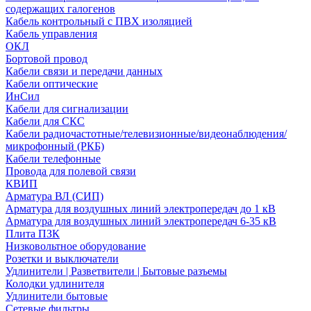
содержащих галогенов
Кабель контрольный с ПВХ изоляцией
Кабель управления
ОКЛ
Бортовой провод
Кабели связи и передачи данных
Кабели оптические
ИнСил
Кабели для сигнализации
Кабели для СКС
Кабели радиочастотные/телевизионные/видеонаблюдения/
микрофонный (РКБ)
Кабели телефонные
Провода для полевой связи
КВИП
Арматура ВЛ (СИП)
Арматура для воздушных линий электропередач до 1 кВ
Арматура для воздушных линий электропередач 6-35 кВ
Плита ПЗК
Низковольтное оборудование
Розетки и выключатели
Удлинители | Разветвители | Бытовые разъемы
Колодки удлинителя
Удлинители бытовые
Сетевые фильтры