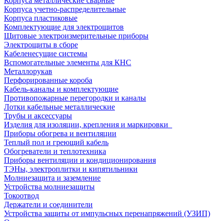
Корпуса металлические сварные
Корпуса учетно-распределительные
Корпуса пластиковые
Комплектующие для электрощитов
Щитовые электроизмерительные приборы
Электрощиты в сборе
Кабеленесущие системы
Вспомогательные элементы для КНС
Металлорукав
Перфорированные короба
Кабель-каналы и комплектующие
Противопожарные перегородки и каналы
Лотки кабельные металлические
Трубы и аксессуары
Изделия для изоляции, крепления и маркировки
Приборы обогрева и вентиляции
Теплый пол и греющий кабель
Обогреватели и теплотехника
Приборы вентиляции и кондиционирования
ТЭНы, электроплитки и кипятильники
Молниезащита и заземление
Устройства молниезащиты
Токоотвод
Держатели и соединители
Устройства защиты от импульсных перенапряжений (УЗИП)