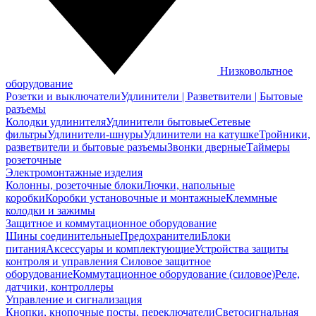
Низковольтное
оборудование
Розетки и выключатели
Удлинители | Разветвители | Бытовые
разъемы
Колодки удлинителя
Удлинители бытовые
Сетевые
фильтры
Удлинители-шнуры
Удлинители на катушке
Тройники,
разветвители и бытовые разъемы
Звонки дверные
Таймеры
розеточные
Электромонтажные изделия
Колонны, розеточные блоки
Лючки, напольные
коробки
Коробки установочные и монтажные
Клеммные
колодки и зажимы
Защитное и коммутационное оборудование
Шины соединительные
Предохранители
Блоки
питания
Аксессуары и комплектующие
Устройства защиты
контроля и управления
Силовое защитное
оборудование
Коммутационное оборудование (силовое)
Реле,
датчики, контроллеры
Управление и сигнализация
Кнопки, кнопочные посты, переключатели
Светосигнальная