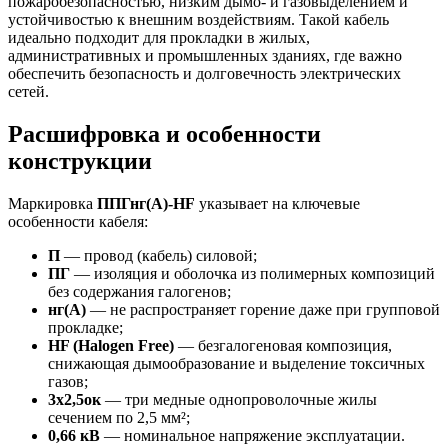
пожаробезопасностью, низким дымо- и газовыделением и
устойчивостью к внешним воздействиям. Такой кабель
идеально подходит для прокладки в жилых,
административных и промышленных зданиях, где важно
обеспечить безопасность и долговечность электрических
сетей.
Расшифровка и особенности
конструкции
Маркировка
ППГнг(А)-HF
указывает на ключевые
особенности кабеля:
П
— провод (кабель) силовой;
ПГ
— изоляция и оболочка из полимерных композиций
без содержания галогенов;
нг(А)
— не распространяет горение даже при групповой
прокладке;
HF (Halogen Free)
— безгалогеновая композиция,
снижающая дымообразование и выделение токсичных
газов;
3х2,5ок
— три медные однопроволочные жилы
сечением по 2,5 мм²;
0,66 кВ
— номинальное напряжение эксплуатации.