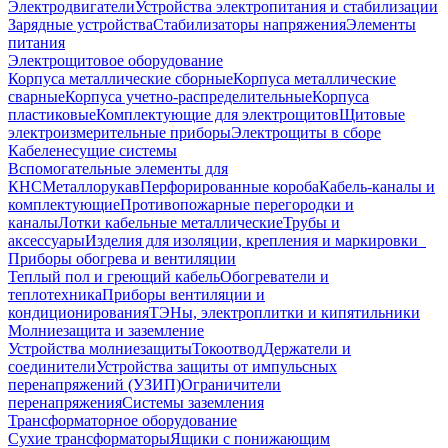
Электродвигатели
Устройства электропитания и стабилизации
Зарядные устройства
Стабилизаторы напряжения
Элементы
питания
Электрощитовое оборудование
Корпуса металлические сборные
Корпуса металлические
сварные
Корпуса учетно-распределительные
Корпуса
пластиковые
Комплектующие для электрощитов
Щитовые
электроизмерительные приборы
Электрощиты в сборе
Кабеленесущие системы
Вспомогательные элементы для
КНС
Металлорукав
Перфорированные короба
Кабель-каналы и
комплектующие
Противопожарные перегородки и
каналы
Лотки кабельные металлические
Трубы и
аксессуары
Изделия для изоляции, крепления и маркировки
Приборы обогрева и вентиляции
Теплый пол и греющий кабель
Обогреватели и
теплотехника
Приборы вентиляции и
кондиционирования
ТЭНы, электроплитки и кипятильники
Молниезащита и заземление
Устройства молниезащиты
Токоотвод
Держатели и
соединители
Устройства защиты от импульсных
перенапряжений (УЗИП)
Ограничители
перенапряжения
Системы заземления
Трансформаторное оборудование
Сухие трансформаторы
Ящики с понижающим