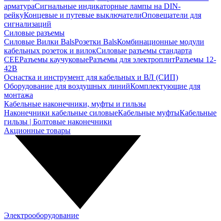
арматура
Сигнальные индикаторные лампы на DIN-
рейку
Концевые и путевые выключатели
Оповещатели для
сигнализаций
Силовые разъемы
Силовые Вилки Bals
Розетки Bals
Комбинационные модули
кабельных розеток и вилок
Силовые разъемы стандарта
CEE
Разъемы каучуковые
Разъемы для электроплит
Разъемы 12-
42В
Оснастка и инструмент для кабельных и ВЛ (СИП)
Оборудование для воздушных линий
Комплектующие для
монтажа
Кабельные наконечники, муфты и гильзы
Наконечники кабельные силовые
Кабельные муфты
Кабельные
гильзы | Болтовые наконечники
Акционные товары
Электрооборудование