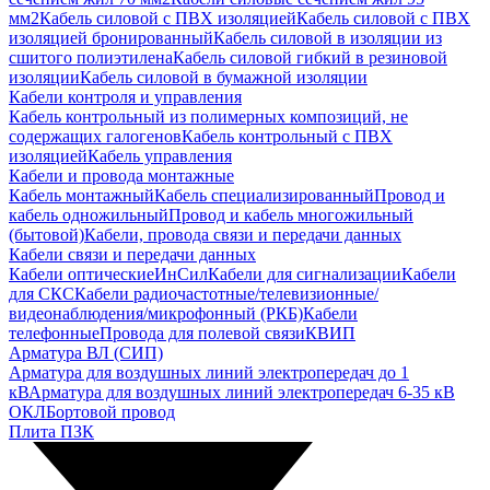
мм2
Кабель силовой с ПВХ изоляцией
Кабель силовой с ПВХ
изоляцией бронированный
Кабель силовой в изоляции из
сшитого полиэтилена
Кабель силовой гибкий в резиновой
изоляции
Кабель силовой в бумажной изоляции
Кабели контроля и управления
Кабель контрольный из полимерных композиций, не
содержащих галогенов
Кабель контрольный с ПВХ
изоляцией
Кабель управления
Кабели и провода монтажные
Кабель монтажный
Кабель специализированный
Провод и
кабель одножильный
Провод и кабель многожильный
(бытовой)
Кабели, провода связи и передачи данных
Кабели связи и передачи данных
Кабели оптические
ИнСил
Кабели для сигнализации
Кабели
для СКС
Кабели радиочастотные/телевизионные/
видеонаблюдения/микрофонный (РКБ)
Кабели
телефонные
Провода для полевой связи
КВИП
Арматура ВЛ (СИП)
Арматура для воздушных линий электропередач до 1
кВ
Арматура для воздушных линий электропередач 6-35 кВ
ОКЛ
Бортовой провод
Плита ПЗК