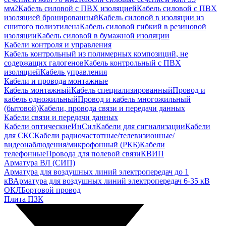
мм2
Кабель силовой с ПВХ изоляцией
Кабель силовой с ПВХ
изоляцией бронированный
Кабель силовой в изоляции из
сшитого полиэтилена
Кабель силовой гибкий в резиновой
изоляции
Кабель силовой в бумажной изоляции
Кабели контроля и управления
Кабель контрольный из полимерных композиций, не
содержащих галогенов
Кабель контрольный с ПВХ
изоляцией
Кабель управления
Кабели и провода монтажные
Кабель монтажный
Кабель специализированный
Провод и
кабель одножильный
Провод и кабель многожильный
(бытовой)
Кабели, провода связи и передачи данных
Кабели связи и передачи данных
Кабели оптические
ИнСил
Кабели для сигнализации
Кабели
для СКС
Кабели радиочастотные/телевизионные/
видеонаблюдения/микрофонный (РКБ)
Кабели
телефонные
Провода для полевой связи
КВИП
Арматура ВЛ (СИП)
Арматура для воздушных линий электропередач до 1
кВ
Арматура для воздушных линий электропередач 6-35 кВ
ОКЛ
Бортовой провод
Плита ПЗК