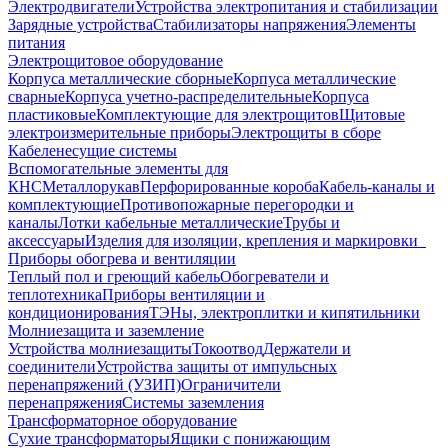
Электродвигатели
Устройства электропитания и стабилизации
Зарядные устройства
Стабилизаторы напряжения
Элементы
питания
Электрощитовое оборудование
Корпуса металлические сборные
Корпуса металлические
сварные
Корпуса учетно-распределительные
Корпуса
пластиковые
Комплектующие для электрощитов
Щитовые
электроизмерительные приборы
Электрощиты в сборе
Кабеленесущие системы
Вспомогательные элементы для
КНС
Металлорукав
Перфорированные короба
Кабель-каналы и
комплектующие
Противопожарные перегородки и
каналы
Лотки кабельные металлические
Трубы и
аксессуары
Изделия для изоляции, крепления и маркировки
Приборы обогрева и вентиляции
Теплый пол и греющий кабель
Обогреватели и
теплотехника
Приборы вентиляции и
кондиционирования
ТЭНы, электроплитки и кипятильники
Молниезащита и заземление
Устройства молниезащиты
Токоотвод
Держатели и
соединители
Устройства защиты от импульсных
перенапряжений (УЗИП)
Ограничители
перенапряжения
Системы заземления
Трансформаторное оборудование
Сухие трансформаторы
Ящики с понижающим