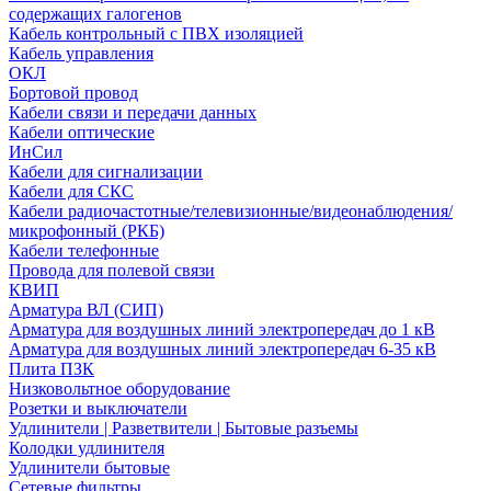
содержащих галогенов
Кабель контрольный с ПВХ изоляцией
Кабель управления
ОКЛ
Бортовой провод
Кабели связи и передачи данных
Кабели оптические
ИнСил
Кабели для сигнализации
Кабели для СКС
Кабели радиочастотные/телевизионные/видеонаблюдения/
микрофонный (РКБ)
Кабели телефонные
Провода для полевой связи
КВИП
Арматура ВЛ (СИП)
Арматура для воздушных линий электропередач до 1 кВ
Арматура для воздушных линий электропередач 6-35 кВ
Плита ПЗК
Низковольтное оборудование
Розетки и выключатели
Удлинители | Разветвители | Бытовые разъемы
Колодки удлинителя
Удлинители бытовые
Сетевые фильтры