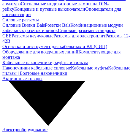
арматура
Сигнальные индикаторные лампы на DIN-
рейку
Концевые и путевые выключатели
Оповещатели для
сигнализаций
Силовые разъемы
Силовые Вилки Bals
Розетки Bals
Комбинационные модули
кабельных розеток и вилок
Силовые разъемы стандарта
CEE
Разъемы каучуковые
Разъемы для электроплит
Разъемы 12-
42В
Оснастка и инструмент для кабельных и ВЛ (СИП)
Оборудование для воздушных линий
Комплектующие для
монтажа
Кабельные наконечники, муфты и гильзы
Наконечники кабельные силовые
Кабельные муфты
Кабельные
гильзы | Болтовые наконечники
Акционные товары
Электрооборудование