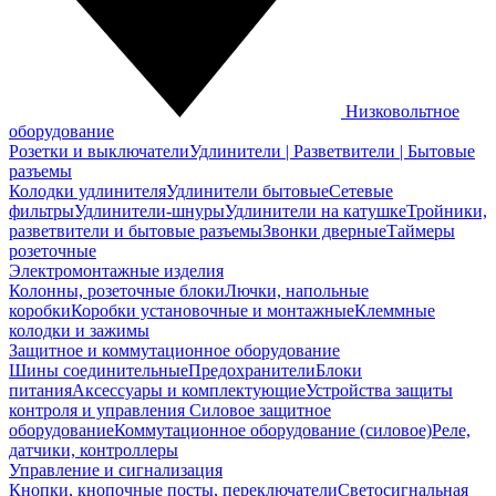
Низковольтное
оборудование
Розетки и выключатели
Удлинители | Разветвители | Бытовые
разъемы
Колодки удлинителя
Удлинители бытовые
Сетевые
фильтры
Удлинители-шнуры
Удлинители на катушке
Тройники,
разветвители и бытовые разъемы
Звонки дверные
Таймеры
розеточные
Электромонтажные изделия
Колонны, розеточные блоки
Лючки, напольные
коробки
Коробки установочные и монтажные
Клеммные
колодки и зажимы
Защитное и коммутационное оборудование
Шины соединительные
Предохранители
Блоки
питания
Аксессуары и комплектующие
Устройства защиты
контроля и управления
Силовое защитное
оборудование
Коммутационное оборудование (силовое)
Реле,
датчики, контроллеры
Управление и сигнализация
Кнопки, кнопочные посты, переключатели
Светосигнальная