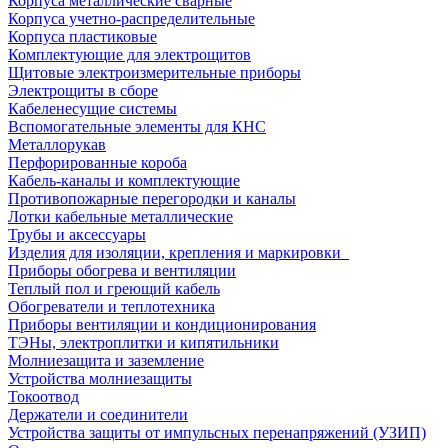
Корпуса металлические сварные
Корпуса учетно-распределительные
Корпуса пластиковые
Комплектующие для электрощитов
Щитовые электроизмерительные приборы
Электрощиты в сборе
Кабеленесущие системы
Вспомогательные элементы для КНС
Металлорукав
Перфорированные короба
Кабель-каналы и комплектующие
Противопожарные перегородки и каналы
Лотки кабельные металлические
Трубы и аксессуары
Изделия для изоляции, крепления и маркировки
Приборы обогрева и вентиляции
Теплый пол и греющий кабель
Обогреватели и теплотехника
Приборы вентиляции и кондиционирования
ТЭНы, электроплитки и кипятильники
Молниезащита и заземление
Устройства молниезащиты
Токоотвод
Держатели и соединители
Устройства защиты от импульсных перенапряжений (УЗИП)