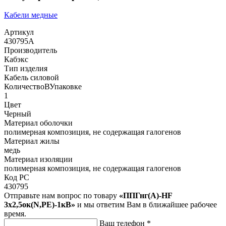
Кабели медные
Артикул
430795А
Производитель
Кабэкс
Тип изделия
Кабель силовой
КоличествоВУпаковке
1
Цвет
Черный
Материал оболочки
полимерная композиция, не содержащая галогенов
Материал жилы
медь
Материал изоляции
полимерная композиция, не содержащая галогенов
Код РС
430795
Отправьте нам вопрос по товару
«ППГнг(А)-HF
3х2,5ок(N,PE)-1кВ»
и мы ответим Вам в ближайшее рабочее
время.
Ваш телефон
*