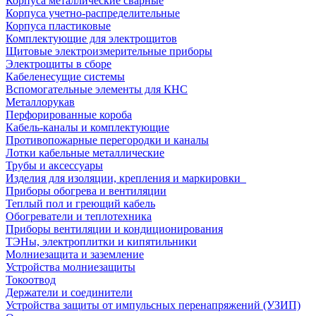
Корпуса металлические сварные
Корпуса учетно-распределительные
Корпуса пластиковые
Комплектующие для электрощитов
Щитовые электроизмерительные приборы
Электрощиты в сборе
Кабеленесущие системы
Вспомогательные элементы для КНС
Металлорукав
Перфорированные короба
Кабель-каналы и комплектующие
Противопожарные перегородки и каналы
Лотки кабельные металлические
Трубы и аксессуары
Изделия для изоляции, крепления и маркировки
Приборы обогрева и вентиляции
Теплый пол и греющий кабель
Обогреватели и теплотехника
Приборы вентиляции и кондиционирования
ТЭНы, электроплитки и кипятильники
Молниезащита и заземление
Устройства молниезащиты
Токоотвод
Держатели и соединители
Устройства защиты от импульсных перенапряжений (УЗИП)