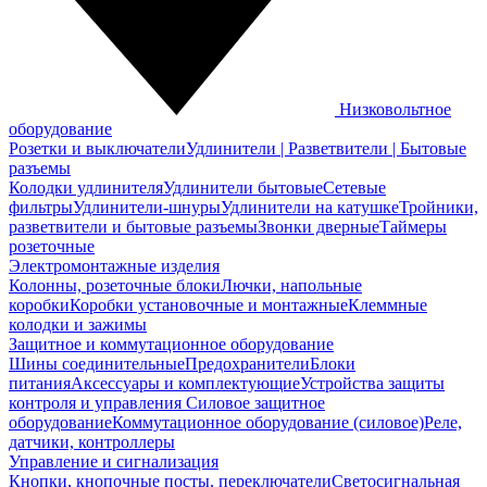
Низковольтное
оборудование
Розетки и выключатели
Удлинители | Разветвители | Бытовые
разъемы
Колодки удлинителя
Удлинители бытовые
Сетевые
фильтры
Удлинители-шнуры
Удлинители на катушке
Тройники,
разветвители и бытовые разъемы
Звонки дверные
Таймеры
розеточные
Электромонтажные изделия
Колонны, розеточные блоки
Лючки, напольные
коробки
Коробки установочные и монтажные
Клеммные
колодки и зажимы
Защитное и коммутационное оборудование
Шины соединительные
Предохранители
Блоки
питания
Аксессуары и комплектующие
Устройства защиты
контроля и управления
Силовое защитное
оборудование
Коммутационное оборудование (силовое)
Реле,
датчики, контроллеры
Управление и сигнализация
Кнопки, кнопочные посты, переключатели
Светосигнальная