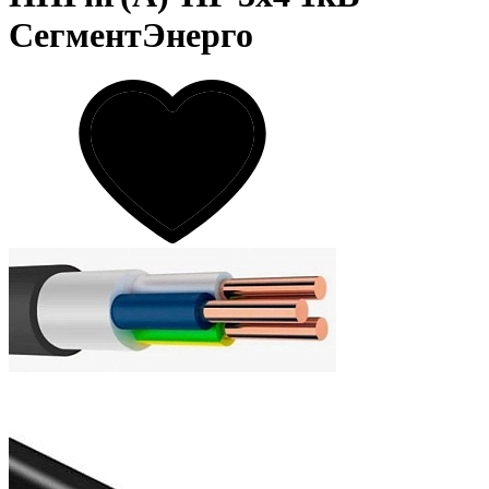
СегментЭнерго