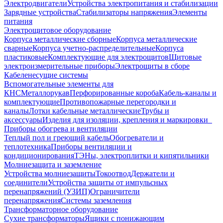
Электродвигатели
Устройства электропитания и стабилизации
Зарядные устройства
Стабилизаторы напряжения
Элементы
питания
Электрощитовое оборудование
Корпуса металлические сборные
Корпуса металлические
сварные
Корпуса учетно-распределительные
Корпуса
пластиковые
Комплектующие для электрощитов
Щитовые
электроизмерительные приборы
Электрощиты в сборе
Кабеленесущие системы
Вспомогательные элементы для
КНС
Металлорукав
Перфорированные короба
Кабель-каналы и
комплектующие
Противопожарные перегородки и
каналы
Лотки кабельные металлические
Трубы и
аксессуары
Изделия для изоляции, крепления и маркировки
Приборы обогрева и вентиляции
Теплый пол и греющий кабель
Обогреватели и
теплотехника
Приборы вентиляции и
кондиционирования
ТЭНы, электроплитки и кипятильники
Молниезащита и заземление
Устройства молниезащиты
Токоотвод
Держатели и
соединители
Устройства защиты от импульсных
перенапряжений (УЗИП)
Ограничители
перенапряжения
Системы заземления
Трансформаторное оборудование
Сухие трансформаторы
Ящики с понижающим