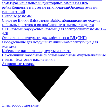
арматура
Сигнальные индикаторные лампы на DIN-
рейку
Концевые и путевые выключатели
Оповещатели для
сигнализаций
Силовые разъемы
Силовые Вилки Bals
Розетки Bals
Комбинационные модули
кабельных розеток и вилок
Силовые разъемы стандарта
CEE
Разъемы каучуковые
Разъемы для электроплит
Разъемы 12-
42В
Оснастка и инструмент для кабельных и ВЛ (СИП)
Оборудование для воздушных линий
Комплектующие для
монтажа
Кабельные наконечники, муфты и гильзы
Наконечники кабельные силовые
Кабельные муфты
Кабельные
гильзы | Болтовые наконечники
Акционные товары
Электрооборудование