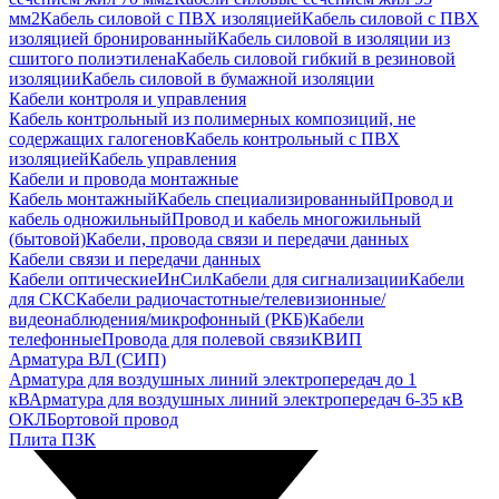
мм2
Кабель силовой с ПВХ изоляцией
Кабель силовой с ПВХ
изоляцией бронированный
Кабель силовой в изоляции из
сшитого полиэтилена
Кабель силовой гибкий в резиновой
изоляции
Кабель силовой в бумажной изоляции
Кабели контроля и управления
Кабель контрольный из полимерных композиций, не
содержащих галогенов
Кабель контрольный с ПВХ
изоляцией
Кабель управления
Кабели и провода монтажные
Кабель монтажный
Кабель специализированный
Провод и
кабель одножильный
Провод и кабель многожильный
(бытовой)
Кабели, провода связи и передачи данных
Кабели связи и передачи данных
Кабели оптические
ИнСил
Кабели для сигнализации
Кабели
для СКС
Кабели радиочастотные/телевизионные/
видеонаблюдения/микрофонный (РКБ)
Кабели
телефонные
Провода для полевой связи
КВИП
Арматура ВЛ (СИП)
Арматура для воздушных линий электропередач до 1
кВ
Арматура для воздушных линий электропередач 6-35 кВ
ОКЛ
Бортовой провод
Плита ПЗК