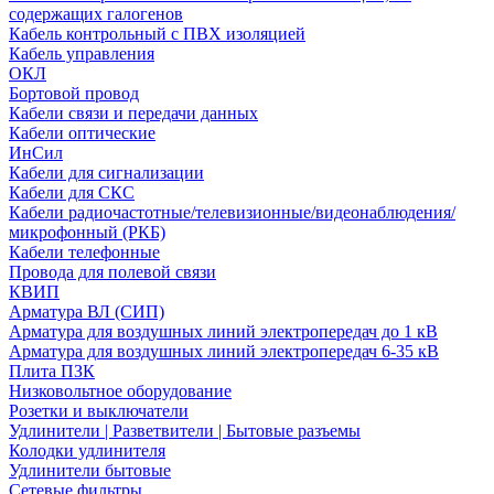
содержащих галогенов
Кабель контрольный с ПВХ изоляцией
Кабель управления
ОКЛ
Бортовой провод
Кабели связи и передачи данных
Кабели оптические
ИнСил
Кабели для сигнализации
Кабели для СКС
Кабели радиочастотные/телевизионные/видеонаблюдения/
микрофонный (РКБ)
Кабели телефонные
Провода для полевой связи
КВИП
Арматура ВЛ (СИП)
Арматура для воздушных линий электропередач до 1 кВ
Арматура для воздушных линий электропередач 6-35 кВ
Плита ПЗК
Низковольтное оборудование
Розетки и выключатели
Удлинители | Разветвители | Бытовые разъемы
Колодки удлинителя
Удлинители бытовые
Сетевые фильтры