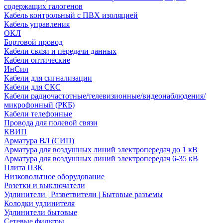
содержащих галогенов
Кабель контрольный с ПВХ изоляцией
Кабель управления
ОКЛ
Бортовой провод
Кабели связи и передачи данных
Кабели оптические
ИнСил
Кабели для сигнализации
Кабели для СКС
Кабели радиочастотные/телевизионные/видеонаблюдения/
микрофонный (РКБ)
Кабели телефонные
Провода для полевой связи
КВИП
Арматура ВЛ (СИП)
Арматура для воздушных линий электропередач до 1 кВ
Арматура для воздушных линий электропередач 6-35 кВ
Плита ПЗК
Низковольтное оборудование
Розетки и выключатели
Удлинители | Разветвители | Бытовые разъемы
Колодки удлинителя
Удлинители бытовые
Сетевые фильтры