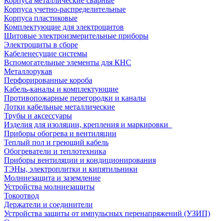
Корпуса металлические сварные
Корпуса учетно-распределительные
Корпуса пластиковые
Комплектующие для электрощитов
Щитовые электроизмерительные приборы
Электрощиты в сборе
Кабеленесущие системы
Вспомогательные элементы для КНС
Металлорукав
Перфорированные короба
Кабель-каналы и комплектующие
Противопожарные перегородки и каналы
Лотки кабельные металлические
Трубы и аксессуары
Изделия для изоляции, крепления и маркировки
Приборы обогрева и вентиляции
Теплый пол и греющий кабель
Обогреватели и теплотехника
Приборы вентиляции и кондиционирования
ТЭНы, электроплитки и кипятильники
Молниезащита и заземление
Устройства молниезащиты
Токоотвод
Держатели и соединители
Устройства защиты от импульсных перенапряжений (УЗИП)