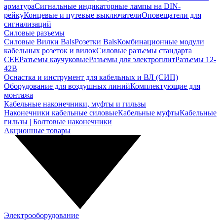
арматура
Сигнальные индикаторные лампы на DIN-
рейку
Концевые и путевые выключатели
Оповещатели для
сигнализаций
Силовые разъемы
Силовые Вилки Bals
Розетки Bals
Комбинационные модули
кабельных розеток и вилок
Силовые разъемы стандарта
CEE
Разъемы каучуковые
Разъемы для электроплит
Разъемы 12-
42В
Оснастка и инструмент для кабельных и ВЛ (СИП)
Оборудование для воздушных линий
Комплектующие для
монтажа
Кабельные наконечники, муфты и гильзы
Наконечники кабельные силовые
Кабельные муфты
Кабельные
гильзы | Болтовые наконечники
Акционные товары
Электрооборудование