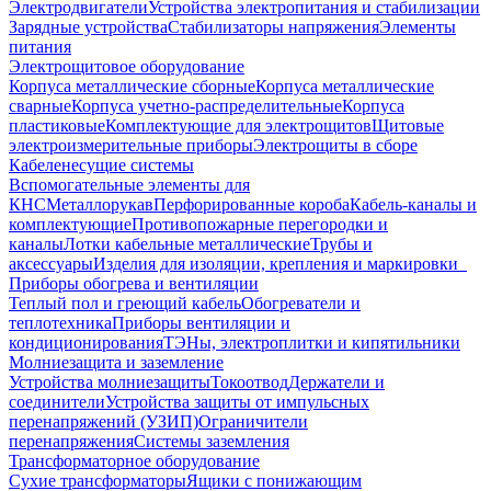
Электродвигатели
Устройства электропитания и стабилизации
Зарядные устройства
Стабилизаторы напряжения
Элементы
питания
Электрощитовое оборудование
Корпуса металлические сборные
Корпуса металлические
сварные
Корпуса учетно-распределительные
Корпуса
пластиковые
Комплектующие для электрощитов
Щитовые
электроизмерительные приборы
Электрощиты в сборе
Кабеленесущие системы
Вспомогательные элементы для
КНС
Металлорукав
Перфорированные короба
Кабель-каналы и
комплектующие
Противопожарные перегородки и
каналы
Лотки кабельные металлические
Трубы и
аксессуары
Изделия для изоляции, крепления и маркировки
Приборы обогрева и вентиляции
Теплый пол и греющий кабель
Обогреватели и
теплотехника
Приборы вентиляции и
кондиционирования
ТЭНы, электроплитки и кипятильники
Молниезащита и заземление
Устройства молниезащиты
Токоотвод
Держатели и
соединители
Устройства защиты от импульсных
перенапряжений (УЗИП)
Ограничители
перенапряжения
Системы заземления
Трансформаторное оборудование
Сухие трансформаторы
Ящики с понижающим