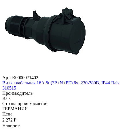
Арт. R0000071402
Вилка кабельная 16А 5п(3Р+N+PE) 6ч, 230-380В, IP44 Bals
310515
Производитель
Bals
Страна происхождения
ГЕРМАНИЯ
Цена
2 272
₽
Наличие