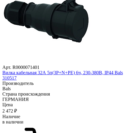
Арт. R0000071401
Вилка кабельная 32А 5п(3Р+N+PE) 6ч, 230-380В, IP44 Bals
310517
Производитель
Bals
Страна происхождения
ГЕРМАНИЯ
Цена
2 472
₽
Наличие
в наличии