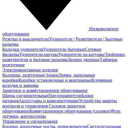
Низковольтное
оборудование
Розетки и выключатели
Удлинители | Разветвители | Бытовые
разъемы
Колодки удлинителя
Удлинители бытовые
Сетевые
фильтры
Удлинители-шнуры
Удлинители на катушке
Тройники,
разветвители и бытовые разъемы
Звонки дверные
Таймеры
розеточные
Электромонтажные изделия
Колонны, розеточные блоки
Лючки, напольные
коробки
Коробки установочные и монтажные
Клеммные
колодки и зажимы
Защитное и коммутационное оборудование
Шины соединительные
Предохранители
Блоки
питания
Аксессуары и комплектующие
Устройства защиты
контроля и управления
Силовое защитное
оборудование
Коммутационное оборудование (силовое)
Реле,
датчики, контроллеры
Управление и сигнализация
Кнопки, кнопочные посты, переключатели
Светосигнальная