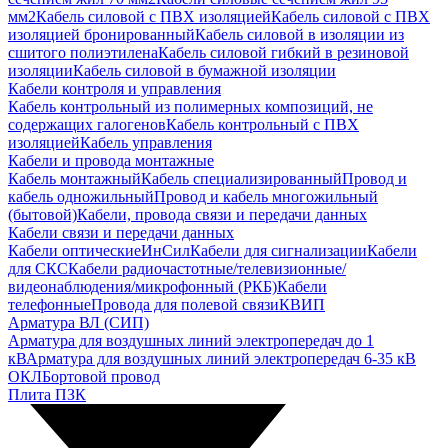
мм2
Кабель силовой с ПВХ изоляцией
Кабель силовой с ПВХ
изоляцией бронированный
Кабель силовой в изоляции из
сшитого полиэтилена
Кабель силовой гибкий в резиновой
изоляции
Кабель силовой в бумажной изоляции
Кабели контроля и управления
Кабель контрольный из полимерных композиций, не
содержащих галогенов
Кабель контрольный с ПВХ
изоляцией
Кабель управления
Кабели и провода монтажные
Кабель монтажный
Кабель специализированный
Провод и
кабель одножильный
Провод и кабель многожильный
(бытовой)
Кабели, провода связи и передачи данных
Кабели связи и передачи данных
Кабели оптические
ИнСил
Кабели для сигнализации
Кабели
для СКС
Кабели радиочастотные/телевизионные/
видеонаблюдения/микрофонный (РКБ)
Кабели
телефонные
Провода для полевой связи
КВИП
Арматура ВЛ (СИП)
Арматура для воздушных линий электропередач до 1
кВ
Арматура для воздушных линий электропередач 6-35 кВ
ОКЛ
Бортовой провод
Плита ПЗК