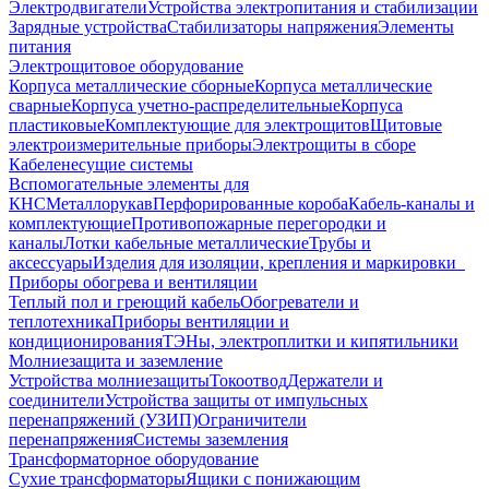
Электродвигатели
Устройства электропитания и стабилизации
Зарядные устройства
Стабилизаторы напряжения
Элементы
питания
Электрощитовое оборудование
Корпуса металлические сборные
Корпуса металлические
сварные
Корпуса учетно-распределительные
Корпуса
пластиковые
Комплектующие для электрощитов
Щитовые
электроизмерительные приборы
Электрощиты в сборе
Кабеленесущие системы
Вспомогательные элементы для
КНС
Металлорукав
Перфорированные короба
Кабель-каналы и
комплектующие
Противопожарные перегородки и
каналы
Лотки кабельные металлические
Трубы и
аксессуары
Изделия для изоляции, крепления и маркировки
Приборы обогрева и вентиляции
Теплый пол и греющий кабель
Обогреватели и
теплотехника
Приборы вентиляции и
кондиционирования
ТЭНы, электроплитки и кипятильники
Молниезащита и заземление
Устройства молниезащиты
Токоотвод
Держатели и
соединители
Устройства защиты от импульсных
перенапряжений (УЗИП)
Ограничители
перенапряжения
Системы заземления
Трансформаторное оборудование
Сухие трансформаторы
Ящики с понижающим