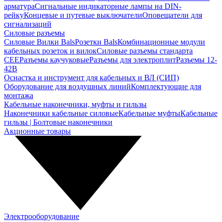
арматура
Сигнальные индикаторные лампы на DIN-
рейку
Концевые и путевые выключатели
Оповещатели для
сигнализаций
Силовые разъемы
Силовые Вилки Bals
Розетки Bals
Комбинационные модули
кабельных розеток и вилок
Силовые разъемы стандарта
CEE
Разъемы каучуковые
Разъемы для электроплит
Разъемы 12-
42В
Оснастка и инструмент для кабельных и ВЛ (СИП)
Оборудование для воздушных линий
Комплектующие для
монтажа
Кабельные наконечники, муфты и гильзы
Наконечники кабельные силовые
Кабельные муфты
Кабельные
гильзы | Болтовые наконечники
Акционные товары
Электрооборудование