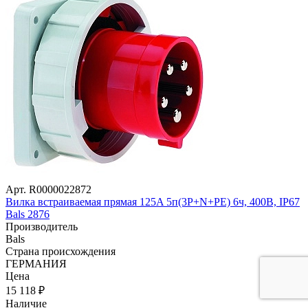
Арт. R0000022872
Вилка встраиваемая прямая 125A 5п(3P+N+PЕ) 6ч, 400В, IP67
Bals 2876
Производитель
Bals
Страна происхождения
ГЕРМАНИЯ
Цена
15 118
₽
Наличие