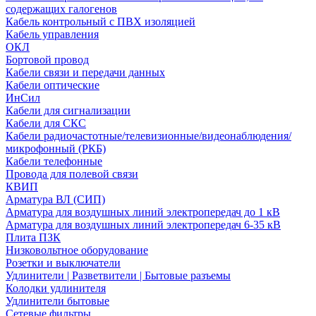
содержащих галогенов
Кабель контрольный с ПВХ изоляцией
Кабель управления
ОКЛ
Бортовой провод
Кабели связи и передачи данных
Кабели оптические
ИнСил
Кабели для сигнализации
Кабели для СКС
Кабели радиочастотные/телевизионные/видеонаблюдения/
микрофонный (РКБ)
Кабели телефонные
Провода для полевой связи
КВИП
Арматура ВЛ (СИП)
Арматура для воздушных линий электропередач до 1 кВ
Арматура для воздушных линий электропередач 6-35 кВ
Плита ПЗК
Низковольтное оборудование
Розетки и выключатели
Удлинители | Разветвители | Бытовые разъемы
Колодки удлинителя
Удлинители бытовые
Сетевые фильтры