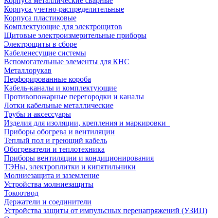
Корпуса металлические сварные
Корпуса учетно-распределительные
Корпуса пластиковые
Комплектующие для электрощитов
Щитовые электроизмерительные приборы
Электрощиты в сборе
Кабеленесущие системы
Вспомогательные элементы для КНС
Металлорукав
Перфорированные короба
Кабель-каналы и комплектующие
Противопожарные перегородки и каналы
Лотки кабельные металлические
Трубы и аксессуары
Изделия для изоляции, крепления и маркировки
Приборы обогрева и вентиляции
Теплый пол и греющий кабель
Обогреватели и теплотехника
Приборы вентиляции и кондиционирования
ТЭНы, электроплитки и кипятильники
Молниезащита и заземление
Устройства молниезащиты
Токоотвод
Держатели и соединители
Устройства защиты от импульсных перенапряжений (УЗИП)