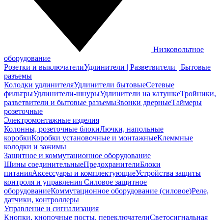
Низковольтное
оборудование
Розетки и выключатели
Удлинители | Разветвители | Бытовые
разъемы
Колодки удлинителя
Удлинители бытовые
Сетевые
фильтры
Удлинители-шнуры
Удлинители на катушке
Тройники,
разветвители и бытовые разъемы
Звонки дверные
Таймеры
розеточные
Электромонтажные изделия
Колонны, розеточные блоки
Лючки, напольные
коробки
Коробки установочные и монтажные
Клеммные
колодки и зажимы
Защитное и коммутационное оборудование
Шины соединительные
Предохранители
Блоки
питания
Аксессуары и комплектующие
Устройства защиты
контроля и управления
Силовое защитное
оборудование
Коммутационное оборудование (силовое)
Реле,
датчики, контроллеры
Управление и сигнализация
Кнопки, кнопочные посты, переключатели
Светосигнальная