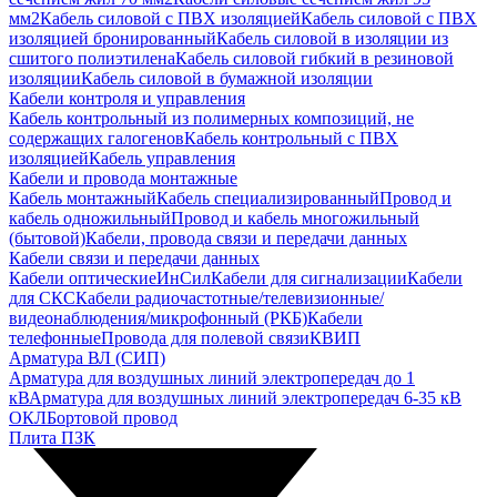
мм2
Кабель силовой с ПВХ изоляцией
Кабель силовой с ПВХ
изоляцией бронированный
Кабель силовой в изоляции из
сшитого полиэтилена
Кабель силовой гибкий в резиновой
изоляции
Кабель силовой в бумажной изоляции
Кабели контроля и управления
Кабель контрольный из полимерных композиций, не
содержащих галогенов
Кабель контрольный с ПВХ
изоляцией
Кабель управления
Кабели и провода монтажные
Кабель монтажный
Кабель специализированный
Провод и
кабель одножильный
Провод и кабель многожильный
(бытовой)
Кабели, провода связи и передачи данных
Кабели связи и передачи данных
Кабели оптические
ИнСил
Кабели для сигнализации
Кабели
для СКС
Кабели радиочастотные/телевизионные/
видеонаблюдения/микрофонный (РКБ)
Кабели
телефонные
Провода для полевой связи
КВИП
Арматура ВЛ (СИП)
Арматура для воздушных линий электропередач до 1
кВ
Арматура для воздушных линий электропередач 6-35 кВ
ОКЛ
Бортовой провод
Плита ПЗК