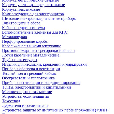
Корпуса металлические сварные
Корпуса учетно-распределительные
Корпуса пластиковые
Комплектующие для электрощитов
Щитовые электроизмерительные приборы
Электрощиты в сборе
Кабеленесущие системы
Вспомогательные элементы для КНС
Металлорукав
Перфорированные короба
Кабель-каналы и комплектующие
Противопожарные перегородки и каналы
Лотки кабельные металлические
Трубы и аксессуары
Изделия для изоляции, крепления и маркировки
Приборы обогрева и вентиляции
Теплый пол и греющий кабель
Обогреватели и теплотехника
Приборы вентиляции и кондиционирования
ТЭНы, электроплитки и кипятильники
Молниезащита и заземление
Устройства молниезащиты
Токоотвод
Держатели и соединители
Устройства защиты от импульсных перенапряжений (УЗИП)