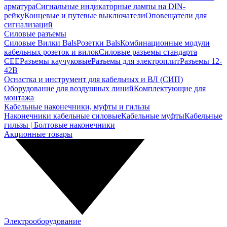
арматура
Сигнальные индикаторные лампы на DIN-
рейку
Концевые и путевые выключатели
Оповещатели для
сигнализаций
Силовые разъемы
Силовые Вилки Bals
Розетки Bals
Комбинационные модули
кабельных розеток и вилок
Силовые разъемы стандарта
CEE
Разъемы каучуковые
Разъемы для электроплит
Разъемы 12-
42В
Оснастка и инструмент для кабельных и ВЛ (СИП)
Оборудование для воздушных линий
Комплектующие для
монтажа
Кабельные наконечники, муфты и гильзы
Наконечники кабельные силовые
Кабельные муфты
Кабельные
гильзы | Болтовые наконечники
Акционные товары
Электрооборудование