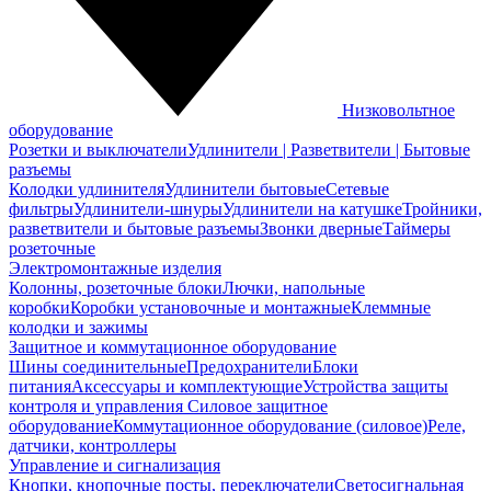
Низковольтное
оборудование
Розетки и выключатели
Удлинители | Разветвители | Бытовые
разъемы
Колодки удлинителя
Удлинители бытовые
Сетевые
фильтры
Удлинители-шнуры
Удлинители на катушке
Тройники,
разветвители и бытовые разъемы
Звонки дверные
Таймеры
розеточные
Электромонтажные изделия
Колонны, розеточные блоки
Лючки, напольные
коробки
Коробки установочные и монтажные
Клеммные
колодки и зажимы
Защитное и коммутационное оборудование
Шины соединительные
Предохранители
Блоки
питания
Аксессуары и комплектующие
Устройства защиты
контроля и управления
Силовое защитное
оборудование
Коммутационное оборудование (силовое)
Реле,
датчики, контроллеры
Управление и сигнализация
Кнопки, кнопочные посты, переключатели
Светосигнальная