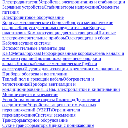
Электродвигатели
Устройства электропитания и стабилизации
Зарядные устройства
Стабилизаторы напряжения
Элементы
питания
Электрощитовое оборудование
Корпуса металлические сборные
Корпуса металлические
сварные
Корпуса учетно-распределительные
Корпуса
пластиковые
Комплектующие для электрощитов
Щитовые
электроизмерительные приборы
Электрощиты в сборе
Кабеленесущие системы
Вспомогательные элементы для
КНС
Металлорукав
Перфорированные короба
Кабель-каналы и
комплектующие
Противопожарные перегородки и
каналы
Лотки кабельные металлические
Трубы и
аксессуары
Изделия для изоляции, крепления и маркировки
Приборы обогрева и вентиляции
Теплый пол и греющий кабель
Обогреватели и
теплотехника
Приборы вентиляции и
кондиционирования
ТЭНы, электроплитки и кипятильники
Молниезащита и заземление
Устройства молниезащиты
Токоотвод
Держатели и
соединители
Устройства защиты от импульсных
перенапряжений (УЗИП)
Ограничители
перенапряжения
Системы заземления
Трансформаторное оборудование
Сухие трансформаторы
Ящики с понижающим