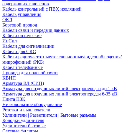
содержащих галогенов
Кабель контрольный с ПВХ изоляцией
Кабель управления
ОКЛ
Бортовой провод
Кабели связи и передачи данных
Кабели оптические
ИнСил
Кабели для сигнализации
Кабели для СКС
Кабели радиочастотные/телевизионные/видеонаблюдения/
микрофонный (РКБ)
Кабели телефонные
Провода для полевой связи
КВИП
Арматура ВЛ (СИП)
Арматура для воздушных линий электропередач до 1 кВ
Арматура для воздушных линий электропередач 6-35 кВ
Плита ПЗК
Низковольтное оборудование
Розетки и выключатели
Удлинители | Разветвители | Бытовые разъемы
Колодки удлинителя
Удлинители бытовые
Сетевые фильтры