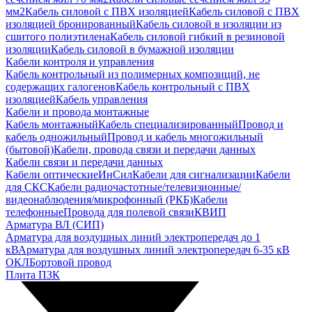
мм2
Кабель силовой с ПВХ изоляцией
Кабель силовой с ПВХ
изоляцией бронированный
Кабель силовой в изоляции из
сшитого полиэтилена
Кабель силовой гибкий в резиновой
изоляции
Кабель силовой в бумажной изоляции
Кабели контроля и управления
Кабель контрольный из полимерных композиций, не
содержащих галогенов
Кабель контрольный с ПВХ
изоляцией
Кабель управления
Кабели и провода монтажные
Кабель монтажный
Кабель специализированный
Провод и
кабель одножильный
Провод и кабель многожильный
(бытовой)
Кабели, провода связи и передачи данных
Кабели связи и передачи данных
Кабели оптические
ИнСил
Кабели для сигнализации
Кабели
для СКС
Кабели радиочастотные/телевизионные/
видеонаблюдения/микрофонный (РКБ)
Кабели
телефонные
Провода для полевой связи
КВИП
Арматура ВЛ (СИП)
Арматура для воздушных линий электропередач до 1
кВ
Арматура для воздушных линий электропередач 6-35 кВ
ОКЛ
Бортовой провод
Плита ПЗК