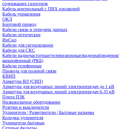
содержащих галогенов
Кабель контрольный с ПВХ изоляцией
Кабель управления
ОКЛ
Бортовой провод
Кабели связи и передачи данных
Кабели оптические
ИнСил
Кабели для сигнализации
Кабели для СКС
Кабели радиочастотные/телевизионные/видеонаблюдения/
микрофонный (РКБ)
Кабели телефонные
Провода для полевой связи
КВИП
Арматура ВЛ (СИП)
Арматура для воздушных линий электропередач до 1 кВ
Арматура для воздушных линий электропередач 6-35 кВ
Плита ПЗК
Низковольтное оборудование
Розетки и выключатели
Удлинители | Разветвители | Бытовые разъемы
Колодки удлинителя
Удлинители бытовые
Сетевые фильтры