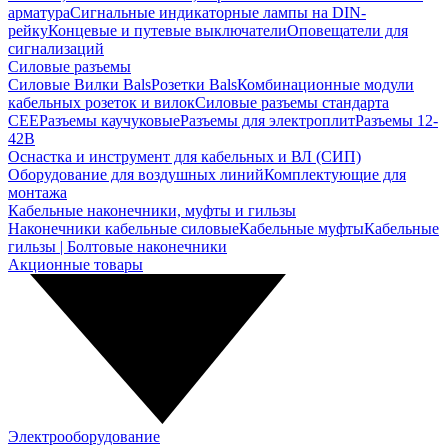
арматура
Сигнальные индикаторные лампы на DIN-
рейку
Концевые и путевые выключатели
Оповещатели для
сигнализаций
Силовые разъемы
Силовые Вилки Bals
Розетки Bals
Комбинационные модули
кабельных розеток и вилок
Силовые разъемы стандарта
CEE
Разъемы каучуковые
Разъемы для электроплит
Разъемы 12-
42В
Оснастка и инструмент для кабельных и ВЛ (СИП)
Оборудование для воздушных линий
Комплектующие для
монтажа
Кабельные наконечники, муфты и гильзы
Наконечники кабельные силовые
Кабельные муфты
Кабельные
гильзы | Болтовые наконечники
Акционные товары
Электрооборудование