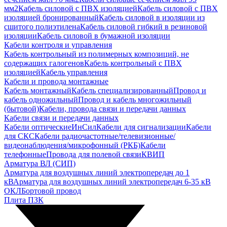
мм2
Кабель силовой с ПВХ изоляцией
Кабель силовой с ПВХ
изоляцией бронированный
Кабель силовой в изоляции из
сшитого полиэтилена
Кабель силовой гибкий в резиновой
изоляции
Кабель силовой в бумажной изоляции
Кабели контроля и управления
Кабель контрольный из полимерных композиций, не
содержащих галогенов
Кабель контрольный с ПВХ
изоляцией
Кабель управления
Кабели и провода монтажные
Кабель монтажный
Кабель специализированный
Провод и
кабель одножильный
Провод и кабель многожильный
(бытовой)
Кабели, провода связи и передачи данных
Кабели связи и передачи данных
Кабели оптические
ИнСил
Кабели для сигнализации
Кабели
для СКС
Кабели радиочастотные/телевизионные/
видеонаблюдения/микрофонный (РКБ)
Кабели
телефонные
Провода для полевой связи
КВИП
Арматура ВЛ (СИП)
Арматура для воздушных линий электропередач до 1
кВ
Арматура для воздушных линий электропередач 6-35 кВ
ОКЛ
Бортовой провод
Плита ПЗК