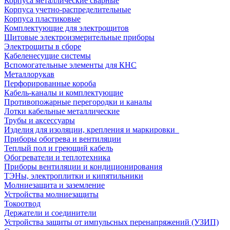
Корпуса металлические сварные
Корпуса учетно-распределительные
Корпуса пластиковые
Комплектующие для электрощитов
Щитовые электроизмерительные приборы
Электрощиты в сборе
Кабеленесущие системы
Вспомогательные элементы для КНС
Металлорукав
Перфорированные короба
Кабель-каналы и комплектующие
Противопожарные перегородки и каналы
Лотки кабельные металлические
Трубы и аксессуары
Изделия для изоляции, крепления и маркировки
Приборы обогрева и вентиляции
Теплый пол и греющий кабель
Обогреватели и теплотехника
Приборы вентиляции и кондиционирования
ТЭНы, электроплитки и кипятильники
Молниезащита и заземление
Устройства молниезащиты
Токоотвод
Держатели и соединители
Устройства защиты от импульсных перенапряжений (УЗИП)