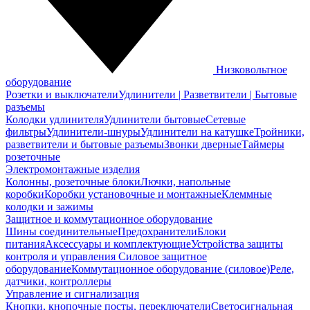
Низковольтное
оборудование
Розетки и выключатели
Удлинители | Разветвители | Бытовые
разъемы
Колодки удлинителя
Удлинители бытовые
Сетевые
фильтры
Удлинители-шнуры
Удлинители на катушке
Тройники,
разветвители и бытовые разъемы
Звонки дверные
Таймеры
розеточные
Электромонтажные изделия
Колонны, розеточные блоки
Лючки, напольные
коробки
Коробки установочные и монтажные
Клеммные
колодки и зажимы
Защитное и коммутационное оборудование
Шины соединительные
Предохранители
Блоки
питания
Аксессуары и комплектующие
Устройства защиты
контроля и управления
Силовое защитное
оборудование
Коммутационное оборудование (силовое)
Реле,
датчики, контроллеры
Управление и сигнализация
Кнопки, кнопочные посты, переключатели
Светосигнальная