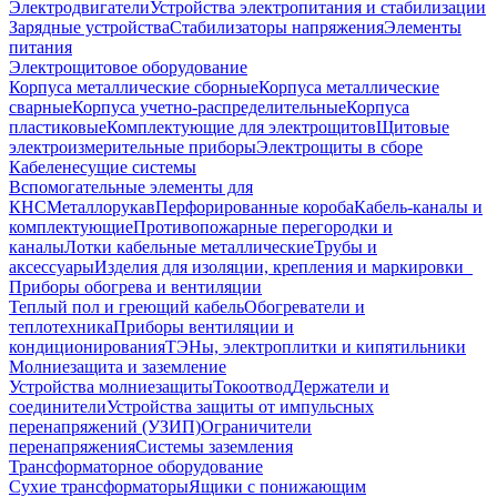
Электродвигатели
Устройства электропитания и стабилизации
Зарядные устройства
Стабилизаторы напряжения
Элементы
питания
Электрощитовое оборудование
Корпуса металлические сборные
Корпуса металлические
сварные
Корпуса учетно-распределительные
Корпуса
пластиковые
Комплектующие для электрощитов
Щитовые
электроизмерительные приборы
Электрощиты в сборе
Кабеленесущие системы
Вспомогательные элементы для
КНС
Металлорукав
Перфорированные короба
Кабель-каналы и
комплектующие
Противопожарные перегородки и
каналы
Лотки кабельные металлические
Трубы и
аксессуары
Изделия для изоляции, крепления и маркировки
Приборы обогрева и вентиляции
Теплый пол и греющий кабель
Обогреватели и
теплотехника
Приборы вентиляции и
кондиционирования
ТЭНы, электроплитки и кипятильники
Молниезащита и заземление
Устройства молниезащиты
Токоотвод
Держатели и
соединители
Устройства защиты от импульсных
перенапряжений (УЗИП)
Ограничители
перенапряжения
Системы заземления
Трансформаторное оборудование
Сухие трансформаторы
Ящики с понижающим