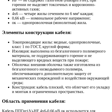
HF
— не содержит галогенов (Halogen Free), при
горении не выделяет токсичных и коррозионно-
активных газов;
4х6
— четыре жилы сечением по 6 мм² каждая;
0,66 кВ
— номинальное рабочее напряжение;
ок
— однопроволочная (монолитная) жила.
Элементы конструкции кабеля:
Токопроводящие жилы:
медные, однопроволочные,
класс 1 по ГОСТ, круглой формы;
Изоляция:
выполнена из безгалогенного полимерного
материала, не поддерживающего горение и не
выделяющего вредных веществ при пожаре;
Оболочка:
внешняя оболочка также изготовлена из
безгалогенного низкодымного полимера,
обеспечивающего дополнительную защиту от
механических повреждений и воздействия окружающей
среды;
Конструкция:
кабель плоский, что облегчает его укладку
и монтаж в ограниченных пространствах.
Область применения кабеля:
Кабель ППГнг(А)-HF 4х6-0,66 кВ ок используется для