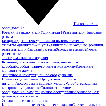
Низковольтное
оборудование
Розетки и выключатели
Удлинители | Разветвители | Бытовые
разъемы
Колодки удлинителя
Удлинители бытовые
Сетевые
фильтры
Удлинители-шнуры
Удлинители на катушке
Тройники,
разветвители и бытовые разъемы
Звонки дверные
Таймеры
розеточные
Электромонтажные изделия
Колонны, розеточные блоки
Лючки, напольные
коробки
Коробки установочные и монтажные
Клеммные
колодки и зажимы
Защитное и коммутационное оборудование
Шины соединительные
Предохранители
Блоки
питания
Аксессуары и комплектующие
Устройства защиты
контроля и управления
Силовое защитное
оборудование
Коммутационное оборудование (силовое)
Реле,
датчики, контроллеры
Управление и сигнализация
Кнопки, кнопочные посты, переключатели
Светосигнальная