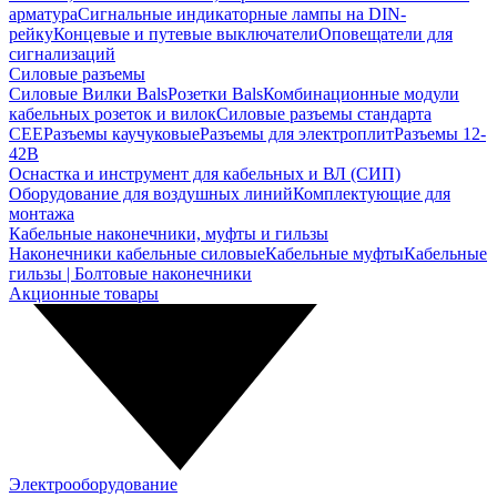
арматура
Сигнальные индикаторные лампы на DIN-
рейку
Концевые и путевые выключатели
Оповещатели для
сигнализаций
Силовые разъемы
Силовые Вилки Bals
Розетки Bals
Комбинационные модули
кабельных розеток и вилок
Силовые разъемы стандарта
CEE
Разъемы каучуковые
Разъемы для электроплит
Разъемы 12-
42В
Оснастка и инструмент для кабельных и ВЛ (СИП)
Оборудование для воздушных линий
Комплектующие для
монтажа
Кабельные наконечники, муфты и гильзы
Наконечники кабельные силовые
Кабельные муфты
Кабельные
гильзы | Болтовые наконечники
Акционные товары
Электрооборудование