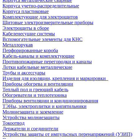
Корпуса металлические сварные
Корпуса учетно-распределительные
Корпуса пластиковые
Комплектующие для электрощитов
Щитовые электроизмерительные приборы
Электрощиты в сборе
Кабеленесущие системы
Вспомогательные элементы для КНС
Металлорукав
Перфорированные короба
Кабель-каналы и комплектующие
Противопожарные перегородки и каналы
Лотки кабельные металлические
Трубы и аксессуары
Изделия для изоляции, крепления и маркировки
Приборы обогрева и вентиляции
Теплый пол и греющий кабель
Обогреватели и теплотехника
Приборы вентиляции и кондиционирования
ТЭНы, электроплитки и кипятильники
Молниезащита и заземление
Устройства молниезащиты
Токоотвод
Держатели и соединители
Устройства защиты от импульсных перенапряжений (УЗИП)