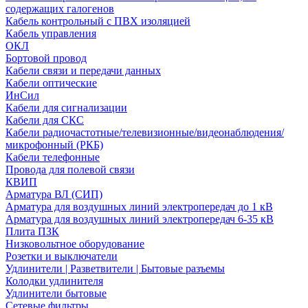
содержащих галогенов
Кабель контрольный с ПВХ изоляцией
Кабель управления
ОКЛ
Бортовой провод
Кабели связи и передачи данных
Кабели оптические
ИнСил
Кабели для сигнализации
Кабели для СКС
Кабели радиочастотные/телевизионные/видеонаблюдения/
микрофонный (РКБ)
Кабели телефонные
Провода для полевой связи
КВИП
Арматура ВЛ (СИП)
Арматура для воздушных линий электропередач до 1 кВ
Арматура для воздушных линий электропередач 6-35 кВ
Плита ПЗК
Низковольтное оборудование
Розетки и выключатели
Удлинители | Разветвители | Бытовые разъемы
Колодки удлинителя
Удлинители бытовые
Сетевые фильтры