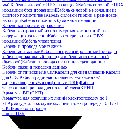
мм2
Кабель силовой с ПВХ изоляцией
Кабель силовой с ПВХ
изоляцией бронированный
Кабель силовой в изоляции из
сшитого полиэтилена
Кабель силовой гибкий в резиновой
изоляции
Кабель силовой в бумажной изоляции
Кабели контроля и управления
Кабель контрольный из полимерных композиций, не
содержащих галогенов
Кабель контрольный с ПВХ
изоляцией
Кабель управления
Кабели и провода монтажные
Кабель монтажный
Кабель специализированный
Провод и
кабель одножильный
Провод и кабель многожильный
(бытовой)
Кабели, провода связи и передачи данных
Кабели связи и передачи данных
Кабели оптические
ИнСил
Кабели для сигнализации
Кабели
для СКС
Кабели радиочастотные/телевизионные/
видеонаблюдения/микрофонный (РКБ)
Кабели
телефонные
Провода для полевой связи
КВИП
Арматура ВЛ (СИП)
Арматура для воздушных линий электропередач до 1
кВ
Арматура для воздушных линий электропередач 6-35 кВ
ОКЛ
Бортовой провод
Плита ПЗК