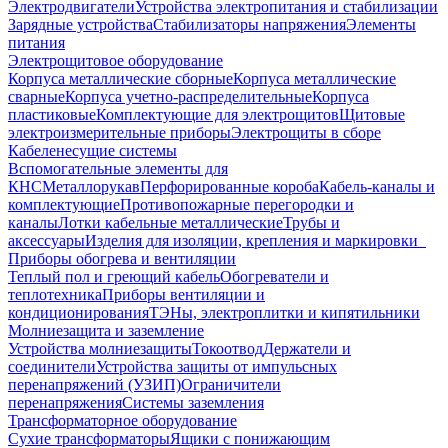
Электродвигатели
Устройства электропитания и стабилизации
Зарядные устройства
Стабилизаторы напряжения
Элементы
питания
Электрощитовое оборудование
Корпуса металлические сборные
Корпуса металлические
сварные
Корпуса учетно-распределительные
Корпуса
пластиковые
Комплектующие для электрощитов
Щитовые
электроизмерительные приборы
Электрощиты в сборе
Кабеленесущие системы
Вспомогательные элементы для
КНС
Металлорукав
Перфорированные короба
Кабель-каналы и
комплектующие
Противопожарные перегородки и
каналы
Лотки кабельные металлические
Трубы и
аксессуары
Изделия для изоляции, крепления и маркировки
Приборы обогрева и вентиляции
Теплый пол и греющий кабель
Обогреватели и
теплотехника
Приборы вентиляции и
кондиционирования
ТЭНы, электроплитки и кипятильники
Молниезащита и заземление
Устройства молниезащиты
Токоотвод
Держатели и
соединители
Устройства защиты от импульсных
перенапряжений (УЗИП)
Ограничители
перенапряжения
Системы заземления
Трансформаторное оборудование
Сухие трансформаторы
Ящики с понижающим