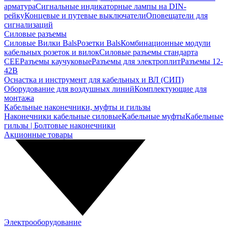
арматура
Сигнальные индикаторные лампы на DIN-
рейку
Концевые и путевые выключатели
Оповещатели для
сигнализаций
Силовые разъемы
Силовые Вилки Bals
Розетки Bals
Комбинационные модули
кабельных розеток и вилок
Силовые разъемы стандарта
CEE
Разъемы каучуковые
Разъемы для электроплит
Разъемы 12-
42В
Оснастка и инструмент для кабельных и ВЛ (СИП)
Оборудование для воздушных линий
Комплектующие для
монтажа
Кабельные наконечники, муфты и гильзы
Наконечники кабельные силовые
Кабельные муфты
Кабельные
гильзы | Болтовые наконечники
Акционные товары
Электрооборудование