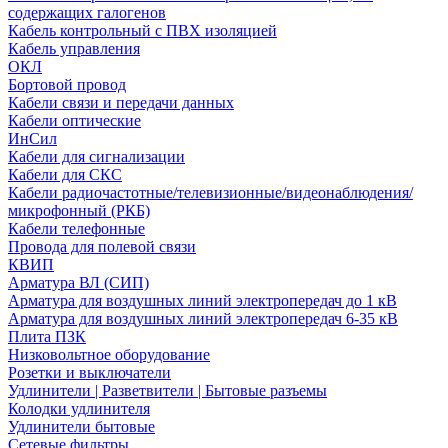
содержащих галогенов
Кабель контрольный с ПВХ изоляцией
Кабель управления
ОКЛ
Бортовой провод
Кабели связи и передачи данных
Кабели оптические
ИнСил
Кабели для сигнализации
Кабели для СКС
Кабели радиочастотные/телевизионные/видеонаблюдения/
микрофонный (РКБ)
Кабели телефонные
Провода для полевой связи
КВИП
Арматура ВЛ (СИП)
Арматура для воздушных линий электропередач до 1 кВ
Арматура для воздушных линий электропередач 6-35 кВ
Плита ПЗК
Низковольтное оборудование
Розетки и выключатели
Удлинители | Разветвители | Бытовые разъемы
Колодки удлинителя
Удлинители бытовые
Сетевые фильтры