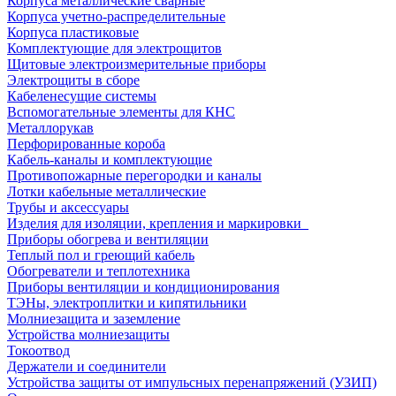
Корпуса металлические сварные
Корпуса учетно-распределительные
Корпуса пластиковые
Комплектующие для электрощитов
Щитовые электроизмерительные приборы
Электрощиты в сборе
Кабеленесущие системы
Вспомогательные элементы для КНС
Металлорукав
Перфорированные короба
Кабель-каналы и комплектующие
Противопожарные перегородки и каналы
Лотки кабельные металлические
Трубы и аксессуары
Изделия для изоляции, крепления и маркировки
Приборы обогрева и вентиляции
Теплый пол и греющий кабель
Обогреватели и теплотехника
Приборы вентиляции и кондиционирования
ТЭНы, электроплитки и кипятильники
Молниезащита и заземление
Устройства молниезащиты
Токоотвод
Держатели и соединители
Устройства защиты от импульсных перенапряжений (УЗИП)