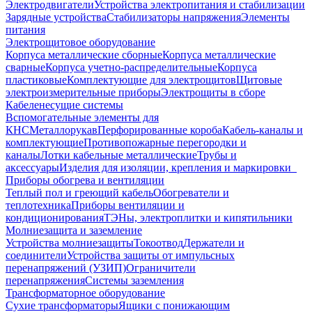
Электродвигатели
Устройства электропитания и стабилизации
Зарядные устройства
Стабилизаторы напряжения
Элементы
питания
Электрощитовое оборудование
Корпуса металлические сборные
Корпуса металлические
сварные
Корпуса учетно-распределительные
Корпуса
пластиковые
Комплектующие для электрощитов
Щитовые
электроизмерительные приборы
Электрощиты в сборе
Кабеленесущие системы
Вспомогательные элементы для
КНС
Металлорукав
Перфорированные короба
Кабель-каналы и
комплектующие
Противопожарные перегородки и
каналы
Лотки кабельные металлические
Трубы и
аксессуары
Изделия для изоляции, крепления и маркировки
Приборы обогрева и вентиляции
Теплый пол и греющий кабель
Обогреватели и
теплотехника
Приборы вентиляции и
кондиционирования
ТЭНы, электроплитки и кипятильники
Молниезащита и заземление
Устройства молниезащиты
Токоотвод
Держатели и
соединители
Устройства защиты от импульсных
перенапряжений (УЗИП)
Ограничители
перенапряжения
Системы заземления
Трансформаторное оборудование
Сухие трансформаторы
Ящики с понижающим