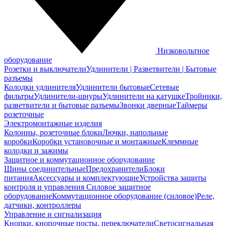
Низковольтное
оборудование
Розетки и выключатели
Удлинители | Разветвители | Бытовые
разъемы
Колодки удлинителя
Удлинители бытовые
Сетевые
фильтры
Удлинители-шнуры
Удлинители на катушке
Тройники,
разветвители и бытовые разъемы
Звонки дверные
Таймеры
розеточные
Электромонтажные изделия
Колонны, розеточные блоки
Лючки, напольные
коробки
Коробки установочные и монтажные
Клеммные
колодки и зажимы
Защитное и коммутационное оборудование
Шины соединительные
Предохранители
Блоки
питания
Аксессуары и комплектующие
Устройства защиты
контроля и управления
Силовое защитное
оборудование
Коммутационное оборудование (силовое)
Реле,
датчики, контроллеры
Управление и сигнализация
Кнопки, кнопочные посты, переключатели
Светосигнальная