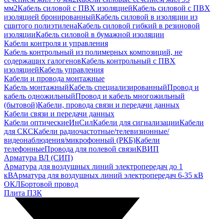
мм2
Кабель силовой с ПВХ изоляцией
Кабель силовой с ПВХ
изоляцией бронированный
Кабель силовой в изоляции из
сшитого полиэтилена
Кабель силовой гибкий в резиновой
изоляции
Кабель силовой в бумажной изоляции
Кабели контроля и управления
Кабель контрольный из полимерных композиций, не
содержащих галогенов
Кабель контрольный с ПВХ
изоляцией
Кабель управления
Кабели и провода монтажные
Кабель монтажный
Кабель специализированный
Провод и
кабель одножильный
Провод и кабель многожильный
(бытовой)
Кабели, провода связи и передачи данных
Кабели связи и передачи данных
Кабели оптические
ИнСил
Кабели для сигнализации
Кабели
для СКС
Кабели радиочастотные/телевизионные/
видеонаблюдения/микрофонный (РКБ)
Кабели
телефонные
Провода для полевой связи
КВИП
Арматура ВЛ (СИП)
Арматура для воздушных линий электропередач до 1
кВ
Арматура для воздушных линий электропередач 6-35 кВ
ОКЛ
Бортовой провод
Плита ПЗК