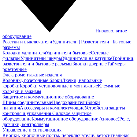
Низковольтное
оборудование
Розетки и выключатели
Удлинители | Разветвители | Бытовые
разъемы
Колодки удлинителя
Удлинители бытовые
Сетевые
фильтры
Удлинители-шнуры
Удлинители на катушке
Тройники,
разветвители и бытовые разъемы
Звонки дверные
Таймеры
розеточные
Электромонтажные изделия
Колонны, розеточные блоки
Лючки, напольные
коробки
Коробки установочные и монтажные
Клеммные
колодки и зажимы
Защитное и коммутационное оборудование
Шины соединительные
Предохранители
Блоки
питания
Аксессуары и комплектующие
Устройства защиты
контроля и управления
Силовое защитное
оборудование
Коммутационное оборудование (силовое)
Реле,
датчики, контроллеры
Управление и сигнализация
Кнопки, кнопочные посты, переключатели
Светосигнальная