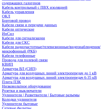
содержащих галогенов
Кабель контрольный с ПВХ изоляцией
Кабель управления
ОКЛ
Бортовой провод
Кабели связи и передачи данных
Кабели оптические
ИнСил
Кабели для сигнализации
Кабели для СКС
Кабели радиочастотные/телевизионные/видеонаблюдения/
микрофонный (РКБ)
Кабели телефонные
Провода для полевой связи
КВИП
Арматура ВЛ (СИП)
Арматура для воздушных линий электропередач до 1 кВ
Арматура для воздушных линий электропередач 6-35 кВ
Плита ПЗК
Низковольтное оборудование
Розетки и выключатели
Удлинители | Разветвители | Бытовые разъемы
Колодки удлинителя
Удлинители бытовые
Сетевые фильтры