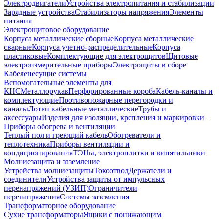
Электродвигатели
Устройства электропитания и стабилизации
Зарядные устройства
Стабилизаторы напряжения
Элементы
питания
Электрощитовое оборудование
Корпуса металлические сборные
Корпуса металлические
сварные
Корпуса учетно-распределительные
Корпуса
пластиковые
Комплектующие для электрощитов
Щитовые
электроизмерительные приборы
Электрощиты в сборе
Кабеленесущие системы
Вспомогательные элементы для
КНС
Металлорукав
Перфорированные короба
Кабель-каналы и
комплектующие
Противопожарные перегородки и
каналы
Лотки кабельные металлические
Трубы и
аксессуары
Изделия для изоляции, крепления и маркировки
Приборы обогрева и вентиляции
Теплый пол и греющий кабель
Обогреватели и
теплотехника
Приборы вентиляции и
кондиционирования
ТЭНы, электроплитки и кипятильники
Молниезащита и заземление
Устройства молниезащиты
Токоотвод
Держатели и
соединители
Устройства защиты от импульсных
перенапряжений (УЗИП)
Ограничители
перенапряжения
Системы заземления
Трансформаторное оборудование
Сухие трансформаторы
Ящики с понижающим