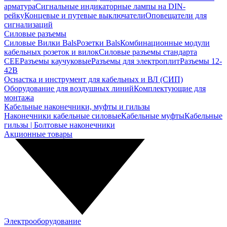
арматура
Сигнальные индикаторные лампы на DIN-
рейку
Концевые и путевые выключатели
Оповещатели для
сигнализаций
Силовые разъемы
Силовые Вилки Bals
Розетки Bals
Комбинационные модули
кабельных розеток и вилок
Силовые разъемы стандарта
CEE
Разъемы каучуковые
Разъемы для электроплит
Разъемы 12-
42В
Оснастка и инструмент для кабельных и ВЛ (СИП)
Оборудование для воздушных линий
Комплектующие для
монтажа
Кабельные наконечники, муфты и гильзы
Наконечники кабельные силовые
Кабельные муфты
Кабельные
гильзы | Болтовые наконечники
Акционные товары
Электрооборудование