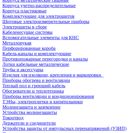
Корпуса металлические сварные
Корпуса учетно-распределительные
Корпуса пластиковые
Комплектующие для электрощитов
Щитовые электроизмерительные приборы
Электрощиты в сборе
Кабеленесущие системы
Вспомогательные элементы для КНС
Металлорукав
Перфорированные короба
Кабель-каналы и комплектующие
Противопожарные перегородки и каналы
Лотки кабельные металлические
Трубы и аксессуары
Изделия для изоляции, крепления и маркировки
Приборы обогрева и вентиляции
Теплый пол и греющий кабель
Обогреватели и теплотехника
Приборы вентиляции и кондиционирования
ТЭНы, электроплитки и кипятильники
Молниезащита и заземление
Устройства молниезащиты
Токоотвод
Держатели и соединители
Устройства защиты от импульсных перенапряжений (УЗИП)