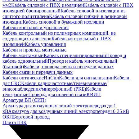
мм2
Кабель силовой с ПВХ изоляцией
Кабель силовой с ПВХ
изоляцией бронированный
Кабель силовой в изоляции из
сшитого полиэтилена
Кабель силовой гибкий в резиновой
изоляции
Кабель силовой в бумажной изоляции
Кабели контроля и управления
Кабель контрольный из полимерных композиций, не
содержащих галогенов
Кабель контрольный с ПВХ
изоляцией
Кабель управления
Кабели и провода монтажные
Кабель монтажный
Кабель специализированный
Провод и
кабель одножильный
Провод и кабель многожильный
(бытовой)
Кабели, провода связи и передачи данных
Кабели связи и передачи данных
Кабели оптические
ИнСил
Кабели для сигнализации
Кабели
для СКС
Кабели радиочастотные/телевизионные/
видеонаблюдения/микрофонный (РКБ)
Кабели
телефонные
Провода для полевой связи
КВИП
Арматура ВЛ (СИП)
Арматура для воздушных линий электропередач до 1
кВ
Арматура для воздушных линий электропередач 6-35 кВ
ОКЛ
Бортовой провод
Плита ПЗК