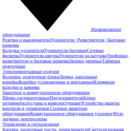
Низковольтное
оборудование
Розетки и выключатели
Удлинители | Разветвители | Бытовые
разъемы
Колодки удлинителя
Удлинители бытовые
Сетевые
фильтры
Удлинители-шнуры
Удлинители на катушке
Тройники,
разветвители и бытовые разъемы
Звонки дверные
Таймеры
розеточные
Электромонтажные изделия
Колонны, розеточные блоки
Лючки, напольные
коробки
Коробки установочные и монтажные
Клеммные
колодки и зажимы
Защитное и коммутационное оборудование
Шины соединительные
Предохранители
Блоки
питания
Аксессуары и комплектующие
Устройства защиты
контроля и управления
Силовое защитное
оборудование
Коммутационное оборудование (силовое)
Реле,
датчики, контроллеры
Управление и сигнализация
Кнопки, кнопочные посты, переключатели
Светосигнальная