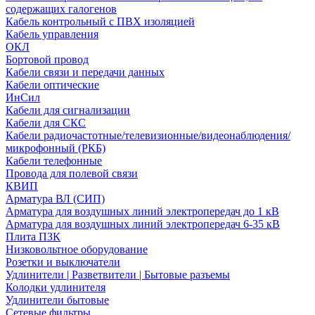
содержащих галогенов
Кабель контрольный с ПВХ изоляцией
Кабель управления
ОКЛ
Бортовой провод
Кабели связи и передачи данных
Кабели оптические
ИнСил
Кабели для сигнализации
Кабели для СКС
Кабели радиочастотные/телевизионные/видеонаблюдения/
микрофонный (РКБ)
Кабели телефонные
Провода для полевой связи
КВИП
Арматура ВЛ (СИП)
Арматура для воздушных линий электропередач до 1 кВ
Арматура для воздушных линий электропередач 6-35 кВ
Плита ПЗК
Низковольтное оборудование
Розетки и выключатели
Удлинители | Разветвители | Бытовые разъемы
Колодки удлинителя
Удлинители бытовые
Сетевые фильтры