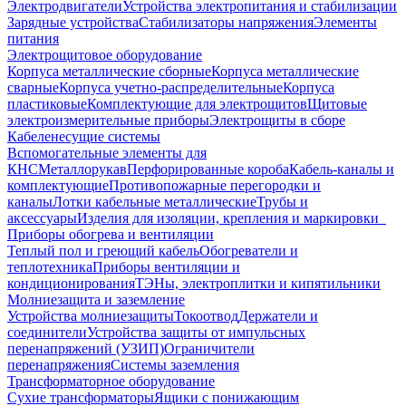
Электродвигатели
Устройства электропитания и стабилизации
Зарядные устройства
Стабилизаторы напряжения
Элементы
питания
Электрощитовое оборудование
Корпуса металлические сборные
Корпуса металлические
сварные
Корпуса учетно-распределительные
Корпуса
пластиковые
Комплектующие для электрощитов
Щитовые
электроизмерительные приборы
Электрощиты в сборе
Кабеленесущие системы
Вспомогательные элементы для
КНС
Металлорукав
Перфорированные короба
Кабель-каналы и
комплектующие
Противопожарные перегородки и
каналы
Лотки кабельные металлические
Трубы и
аксессуары
Изделия для изоляции, крепления и маркировки
Приборы обогрева и вентиляции
Теплый пол и греющий кабель
Обогреватели и
теплотехника
Приборы вентиляции и
кондиционирования
ТЭНы, электроплитки и кипятильники
Молниезащита и заземление
Устройства молниезащиты
Токоотвод
Держатели и
соединители
Устройства защиты от импульсных
перенапряжений (УЗИП)
Ограничители
перенапряжения
Системы заземления
Трансформаторное оборудование
Сухие трансформаторы
Ящики с понижающим