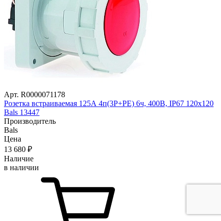
Арт. R0000071178
Розетка встраиваемая 125А 4п(3P+PE) 6ч, 400В, IP67 120х120
Bals 13447
Производитель
Bals
Цена
13 680
₽
Наличие
в наличии