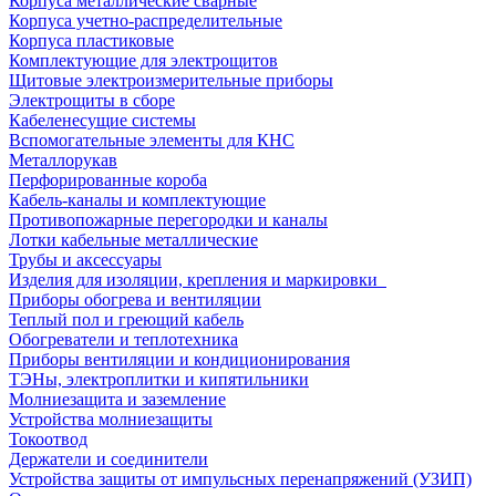
Корпуса металлические сварные
Корпуса учетно-распределительные
Корпуса пластиковые
Комплектующие для электрощитов
Щитовые электроизмерительные приборы
Электрощиты в сборе
Кабеленесущие системы
Вспомогательные элементы для КНС
Металлорукав
Перфорированные короба
Кабель-каналы и комплектующие
Противопожарные перегородки и каналы
Лотки кабельные металлические
Трубы и аксессуары
Изделия для изоляции, крепления и маркировки
Приборы обогрева и вентиляции
Теплый пол и греющий кабель
Обогреватели и теплотехника
Приборы вентиляции и кондиционирования
ТЭНы, электроплитки и кипятильники
Молниезащита и заземление
Устройства молниезащиты
Токоотвод
Держатели и соединители
Устройства защиты от импульсных перенапряжений (УЗИП)