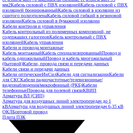
мм2
Кабель силовой с ПВХ изоляцией
Кабель силовой с ПВХ
изоляцией бронированный
Кабель силовой в изоляции из
сшитого полиэтилена
Кабель силовой гибкий в резиновой
изоляции
Кабель силовой в бумажной изоляции
Кабели контроля и управления
Кабель контрольный из полимерных композиций, не
содержащих галогенов
Кабель контрольный с ПВХ
изоляцией
Кабель управления
Кабели и провода монтажные
Кабель монтажный
Кабель специализированный
Провод и
кабель одножильный
Провод и кабель многожильный
(бытовой)
Кабели, провода связи и передачи данных
Кабели связи и передачи данных
Кабели оптические
ИнСил
Кабели для сигнализации
Кабели
для СКС
Кабели радиочастотные/телевизионные/
видеонаблюдения/микрофонный (РКБ)
Кабели
телефонные
Провода для полевой связи
КВИП
Арматура ВЛ (СИП)
Арматура для воздушных линий электропередач до 1
кВ
Арматура для воздушных линий электропередач 6-35 кВ
ОКЛ
Бортовой провод
Плита ПЗК