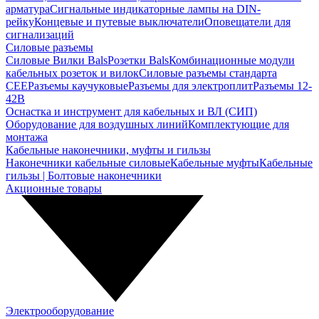
арматура
Сигнальные индикаторные лампы на DIN-
рейку
Концевые и путевые выключатели
Оповещатели для
сигнализаций
Силовые разъемы
Силовые Вилки Bals
Розетки Bals
Комбинационные модули
кабельных розеток и вилок
Силовые разъемы стандарта
CEE
Разъемы каучуковые
Разъемы для электроплит
Разъемы 12-
42В
Оснастка и инструмент для кабельных и ВЛ (СИП)
Оборудование для воздушных линий
Комплектующие для
монтажа
Кабельные наконечники, муфты и гильзы
Наконечники кабельные силовые
Кабельные муфты
Кабельные
гильзы | Болтовые наконечники
Акционные товары
Электрооборудование