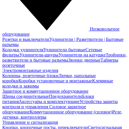
Низковольтное
оборудование
Розетки и выключатели
Удлинители | Разветвители | Бытовые
разъемы
Колодки удлинителя
Удлинители бытовые
Сетевые
фильтры
Удлинители-шнуры
Удлинители на катушке
Тройники,
разветвители и бытовые разъемы
Звонки дверные
Таймеры
розеточные
Электромонтажные изделия
Колонны, розеточные блоки
Лючки, напольные
коробки
Коробки установочные и монтажные
Клеммные
колодки и зажимы
Защитное и коммутационное оборудование
Шины соединительные
Предохранители
Блоки
питания
Аксессуары и комплектующие
Устройства защиты
контроля и управления
Силовое защитное
оборудование
Коммутационное оборудование (силовое)
Реле,
датчики, контроллеры
Управление и сигнализация
Кнопки, кнопочные посты, переключатели
Светосигнальная