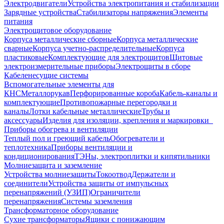
Электродвигатели
Устройства электропитания и стабилизации
Зарядные устройства
Стабилизаторы напряжения
Элементы
питания
Электрощитовое оборудование
Корпуса металлические сборные
Корпуса металлические
сварные
Корпуса учетно-распределительные
Корпуса
пластиковые
Комплектующие для электрощитов
Щитовые
электроизмерительные приборы
Электрощиты в сборе
Кабеленесущие системы
Вспомогательные элементы для
КНС
Металлорукав
Перфорированные короба
Кабель-каналы и
комплектующие
Противопожарные перегородки и
каналы
Лотки кабельные металлические
Трубы и
аксессуары
Изделия для изоляции, крепления и маркировки
Приборы обогрева и вентиляции
Теплый пол и греющий кабель
Обогреватели и
теплотехника
Приборы вентиляции и
кондиционирования
ТЭНы, электроплитки и кипятильники
Молниезащита и заземление
Устройства молниезащиты
Токоотвод
Держатели и
соединители
Устройства защиты от импульсных
перенапряжений (УЗИП)
Ограничители
перенапряжения
Системы заземления
Трансформаторное оборудование
Сухие трансформаторы
Ящики с понижающим