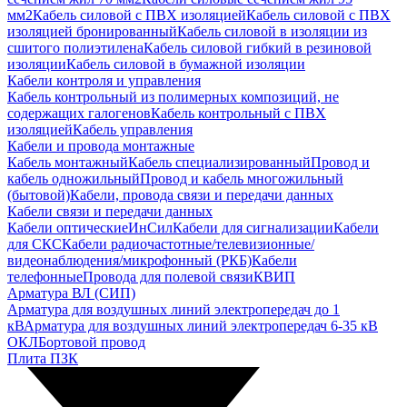
мм2
Кабель силовой с ПВХ изоляцией
Кабель силовой с ПВХ
изоляцией бронированный
Кабель силовой в изоляции из
сшитого полиэтилена
Кабель силовой гибкий в резиновой
изоляции
Кабель силовой в бумажной изоляции
Кабели контроля и управления
Кабель контрольный из полимерных композиций, не
содержащих галогенов
Кабель контрольный с ПВХ
изоляцией
Кабель управления
Кабели и провода монтажные
Кабель монтажный
Кабель специализированный
Провод и
кабель одножильный
Провод и кабель многожильный
(бытовой)
Кабели, провода связи и передачи данных
Кабели связи и передачи данных
Кабели оптические
ИнСил
Кабели для сигнализации
Кабели
для СКС
Кабели радиочастотные/телевизионные/
видеонаблюдения/микрофонный (РКБ)
Кабели
телефонные
Провода для полевой связи
КВИП
Арматура ВЛ (СИП)
Арматура для воздушных линий электропередач до 1
кВ
Арматура для воздушных линий электропередач 6-35 кВ
ОКЛ
Бортовой провод
Плита ПЗК