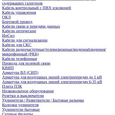
содержащих галогенов
Кабель контрольный с ПВХ изоляцией
Кабель управления
ОКЛ
Бортовой провод
Кабели связи и передачи данных
Кабели оптические
ИнСил
Кабели для сигнализации
Кабели для СКС
Кабели радиочастотные/телевизионные/видеонаблюдения/
микрофонный (РКБ)
Кабели телефонные
Провода для полевой связи
КВИП
Арматура ВЛ (СИП)
Арматура для воздушных линий электропередач до 1 кВ
Арматура для воздушных линий электропередач 6-35 кВ
Плита ПЗК
Низковольтное оборудование
Розетки и выключатели
Удлинители | Разветвители | Бытовые разъемы
Колодки удлинителя
Удлинители бытовые
Сетевые фильтры