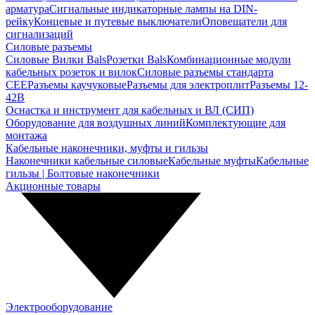
арматура
Сигнальные индикаторные лампы на DIN-
рейку
Концевые и путевые выключатели
Оповещатели для
сигнализаций
Силовые разъемы
Силовые Вилки Bals
Розетки Bals
Комбинационные модули
кабельных розеток и вилок
Силовые разъемы стандарта
CEE
Разъемы каучуковые
Разъемы для электроплит
Разъемы 12-
42В
Оснастка и инструмент для кабельных и ВЛ (СИП)
Оборудование для воздушных линий
Комплектующие для
монтажа
Кабельные наконечники, муфты и гильзы
Наконечники кабельные силовые
Кабельные муфты
Кабельные
гильзы | Болтовые наконечники
Акционные товары
Электрооборудование