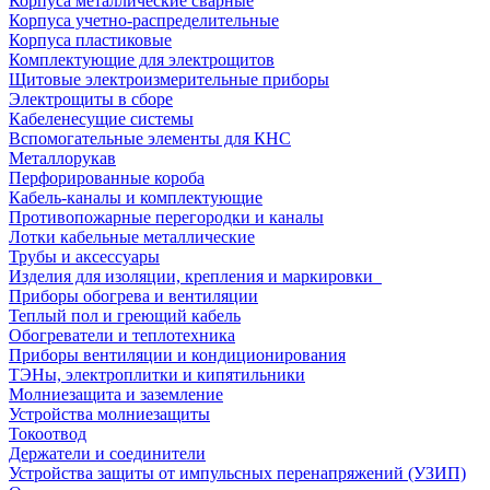
Корпуса металлические сварные
Корпуса учетно-распределительные
Корпуса пластиковые
Комплектующие для электрощитов
Щитовые электроизмерительные приборы
Электрощиты в сборе
Кабеленесущие системы
Вспомогательные элементы для КНС
Металлорукав
Перфорированные короба
Кабель-каналы и комплектующие
Противопожарные перегородки и каналы
Лотки кабельные металлические
Трубы и аксессуары
Изделия для изоляции, крепления и маркировки
Приборы обогрева и вентиляции
Теплый пол и греющий кабель
Обогреватели и теплотехника
Приборы вентиляции и кондиционирования
ТЭНы, электроплитки и кипятильники
Молниезащита и заземление
Устройства молниезащиты
Токоотвод
Держатели и соединители
Устройства защиты от импульсных перенапряжений (УЗИП)