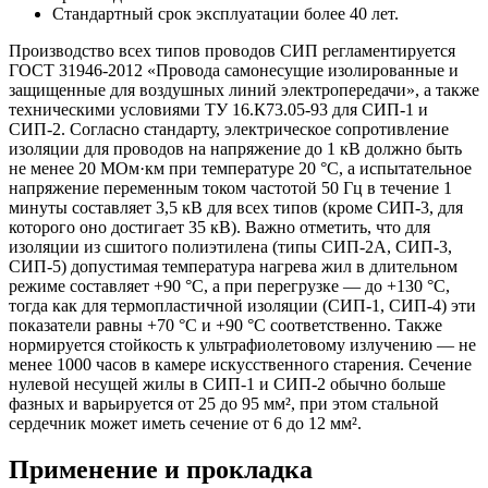
Стандартный срок эксплуатации более 40 лет.
Производство всех типов проводов СИП регламентируется
ГОСТ 31946-2012 «Провода самонесущие изолированные и
защищенные для воздушных линий электропередачи», а также
техническими условиями ТУ 16.К73.05-93 для СИП-1 и
СИП-2. Согласно стандарту, электрическое сопротивление
изоляции для проводов на напряжение до 1 кВ должно быть
не менее 20 МОм·км при температуре 20 °C, а испытательное
напряжение переменным током частотой 50 Гц в течение 1
минуты составляет 3,5 кВ для всех типов (кроме СИП-3, для
которого оно достигает 35 кВ). Важно отметить, что для
изоляции из сшитого полиэтилена (типы СИП-2А, СИП-3,
СИП-5) допустимая температура нагрева жил в длительном
режиме составляет +90 °C, а при перегрузке — до +130 °C,
тогда как для термопластичной изоляции (СИП-1, СИП-4) эти
показатели равны +70 °C и +90 °C соответственно. Также
нормируется стойкость к ультрафиолетовому излучению — не
менее 1000 часов в камере искусственного старения. Сечение
нулевой несущей жилы в СИП-1 и СИП-2 обычно больше
фазных и варьируется от 25 до 95 мм², при этом стальной
сердечник может иметь сечение от 6 до 12 мм².
Применение и прокладка