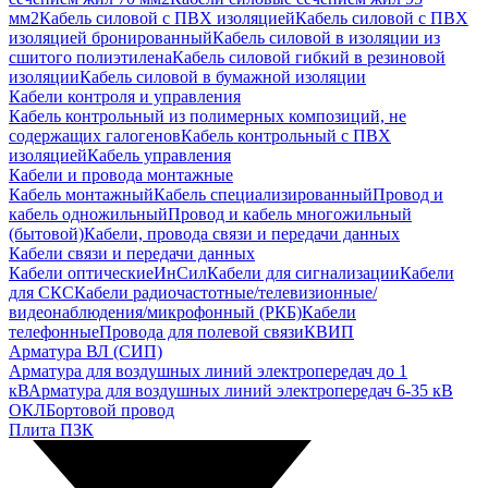
мм2
Кабель силовой с ПВХ изоляцией
Кабель силовой с ПВХ
изоляцией бронированный
Кабель силовой в изоляции из
сшитого полиэтилена
Кабель силовой гибкий в резиновой
изоляции
Кабель силовой в бумажной изоляции
Кабели контроля и управления
Кабель контрольный из полимерных композиций, не
содержащих галогенов
Кабель контрольный с ПВХ
изоляцией
Кабель управления
Кабели и провода монтажные
Кабель монтажный
Кабель специализированный
Провод и
кабель одножильный
Провод и кабель многожильный
(бытовой)
Кабели, провода связи и передачи данных
Кабели связи и передачи данных
Кабели оптические
ИнСил
Кабели для сигнализации
Кабели
для СКС
Кабели радиочастотные/телевизионные/
видеонаблюдения/микрофонный (РКБ)
Кабели
телефонные
Провода для полевой связи
КВИП
Арматура ВЛ (СИП)
Арматура для воздушных линий электропередач до 1
кВ
Арматура для воздушных линий электропередач 6-35 кВ
ОКЛ
Бортовой провод
Плита ПЗК