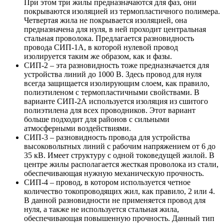
При этом три жилы предназначаются для фаз, они
покрываются изоляцией из термопластичного полимера.
Четвертая жила не покрывается изоляцией, она
предназначена для нуля, в ней проходит центральная
стальная проволока. Предлагается разновидность
провода СИП-1А, в которой нулевой провод
изолируется таким же образом, как и фазы.
СИП-2 – эта разновидность тоже предназначается для
устройства линий до 1000 В. Здесь провод для нуля
всегда защищается изолирующим слоем, как правило,
полиэтиленом с термопластичными свойствами. В
варианте СИП-2А используется изоляция из сшитого
полиэтилена для всех проводников. Этот вариант
больше подходит для районов с сильными
атмосферными воздействиями.
СИП-3 – разновидность провода для устройства
высоковольтных линий с рабочим напряжением от 6 до
35 кВ. Имеет структуру с одной токоведущей жилой. В
центре жилы располагается жесткая проволока из стали,
обеспечивающая нужную механическую прочность.
СИП-4 – провод, в котором используется четное
количество токопроводящих жил, как правило, 2 или 4.
В данной разновидности не применяется провод для
нуля, а также не используется стальная жила,
обеспечивающая повышенную прочность. Данный тип