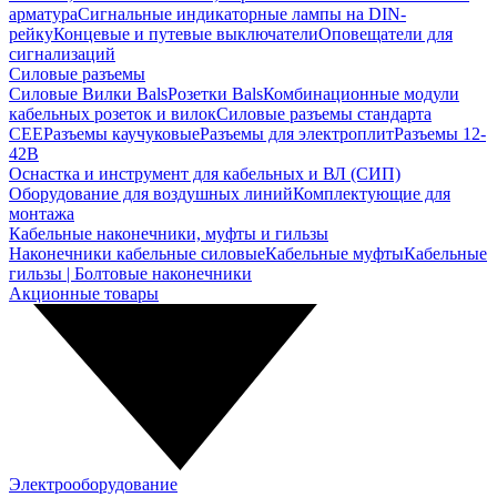
арматура
Сигнальные индикаторные лампы на DIN-
рейку
Концевые и путевые выключатели
Оповещатели для
сигнализаций
Силовые разъемы
Силовые Вилки Bals
Розетки Bals
Комбинационные модули
кабельных розеток и вилок
Силовые разъемы стандарта
CEE
Разъемы каучуковые
Разъемы для электроплит
Разъемы 12-
42В
Оснастка и инструмент для кабельных и ВЛ (СИП)
Оборудование для воздушных линий
Комплектующие для
монтажа
Кабельные наконечники, муфты и гильзы
Наконечники кабельные силовые
Кабельные муфты
Кабельные
гильзы | Болтовые наконечники
Акционные товары
Электрооборудование