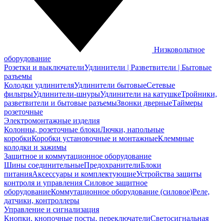
Низковольтное
оборудование
Розетки и выключатели
Удлинители | Разветвители | Бытовые
разъемы
Колодки удлинителя
Удлинители бытовые
Сетевые
фильтры
Удлинители-шнуры
Удлинители на катушке
Тройники,
разветвители и бытовые разъемы
Звонки дверные
Таймеры
розеточные
Электромонтажные изделия
Колонны, розеточные блоки
Лючки, напольные
коробки
Коробки установочные и монтажные
Клеммные
колодки и зажимы
Защитное и коммутационное оборудование
Шины соединительные
Предохранители
Блоки
питания
Аксессуары и комплектующие
Устройства защиты
контроля и управления
Силовое защитное
оборудование
Коммутационное оборудование (силовое)
Реле,
датчики, контроллеры
Управление и сигнализация
Кнопки, кнопочные посты, переключатели
Светосигнальная