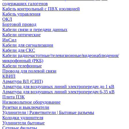
содержащих галогенов
Кабель контрольный с ПВХ изоляцией
Кабель управления
ОКЛ
Бортовой провод
Кабели связи и передачи данных
Кабели оптические
ИнСил
Кабели для сигнализации
Кабели для СКС
Кабели радиочастотные/телевизионные/видеонаблюдения/
микрофонный (РКБ)
Кабели телефонные
Провода для полевой связи
КВИП
Арматура ВЛ (СИП)
Арматура для воздушных линий электропередач до 1 кВ
Арматура для воздушных линий электропередач 6-35 кВ
Плита ПЗК
Низковольтное оборудование
Розетки и выключатели
Удлинители | Разветвители | Бытовые разъемы
Колодки удлинителя
Удлинители бытовые
Сетевые фильтры