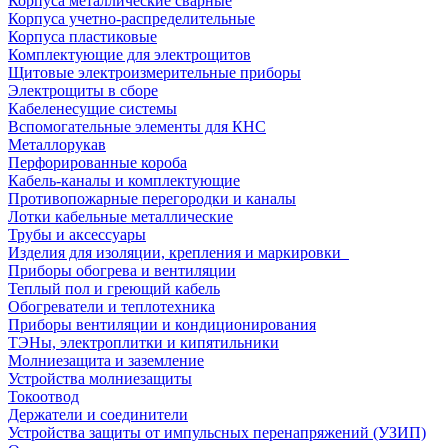
Корпуса металлические сварные
Корпуса учетно-распределительные
Корпуса пластиковые
Комплектующие для электрощитов
Щитовые электроизмерительные приборы
Электрощиты в сборе
Кабеленесущие системы
Вспомогательные элементы для КНС
Металлорукав
Перфорированные короба
Кабель-каналы и комплектующие
Противопожарные перегородки и каналы
Лотки кабельные металлические
Трубы и аксессуары
Изделия для изоляции, крепления и маркировки
Приборы обогрева и вентиляции
Теплый пол и греющий кабель
Обогреватели и теплотехника
Приборы вентиляции и кондиционирования
ТЭНы, электроплитки и кипятильники
Молниезащита и заземление
Устройства молниезащиты
Токоотвод
Держатели и соединители
Устройства защиты от импульсных перенапряжений (УЗИП)