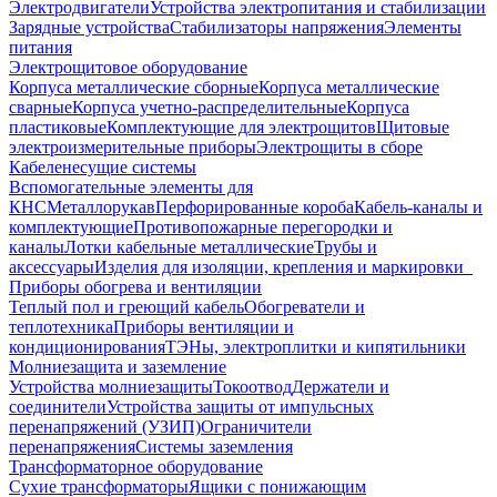
Электродвигатели
Устройства электропитания и стабилизации
Зарядные устройства
Стабилизаторы напряжения
Элементы
питания
Электрощитовое оборудование
Корпуса металлические сборные
Корпуса металлические
сварные
Корпуса учетно-распределительные
Корпуса
пластиковые
Комплектующие для электрощитов
Щитовые
электроизмерительные приборы
Электрощиты в сборе
Кабеленесущие системы
Вспомогательные элементы для
КНС
Металлорукав
Перфорированные короба
Кабель-каналы и
комплектующие
Противопожарные перегородки и
каналы
Лотки кабельные металлические
Трубы и
аксессуары
Изделия для изоляции, крепления и маркировки
Приборы обогрева и вентиляции
Теплый пол и греющий кабель
Обогреватели и
теплотехника
Приборы вентиляции и
кондиционирования
ТЭНы, электроплитки и кипятильники
Молниезащита и заземление
Устройства молниезащиты
Токоотвод
Держатели и
соединители
Устройства защиты от импульсных
перенапряжений (УЗИП)
Ограничители
перенапряжения
Системы заземления
Трансформаторное оборудование
Сухие трансформаторы
Ящики с понижающим