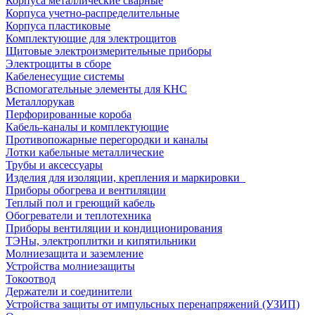
Корпуса металлические сварные
Корпуса учетно-распределительные
Корпуса пластиковые
Комплектующие для электрощитов
Щитовые электроизмерительные приборы
Электрощиты в сборе
Кабеленесущие системы
Вспомогательные элементы для КНС
Металлорукав
Перфорированные короба
Кабель-каналы и комплектующие
Противопожарные перегородки и каналы
Лотки кабельные металлические
Трубы и аксессуары
Изделия для изоляции, крепления и маркировки
Приборы обогрева и вентиляции
Теплый пол и греющий кабель
Обогреватели и теплотехника
Приборы вентиляции и кондиционирования
ТЭНы, электроплитки и кипятильники
Молниезащита и заземление
Устройства молниезащиты
Токоотвод
Держатели и соединители
Устройства защиты от импульсных перенапряжений (УЗИП)