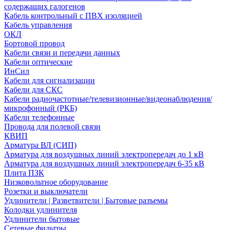
содержащих галогенов
Кабель контрольный с ПВХ изоляцией
Кабель управления
ОКЛ
Бортовой провод
Кабели связи и передачи данных
Кабели оптические
ИнСил
Кабели для сигнализации
Кабели для СКС
Кабели радиочастотные/телевизионные/видеонаблюдения/
микрофонный (РКБ)
Кабели телефонные
Провода для полевой связи
КВИП
Арматура ВЛ (СИП)
Арматура для воздушных линий электропередач до 1 кВ
Арматура для воздушных линий электропередач 6-35 кВ
Плита ПЗК
Низковольтное оборудование
Розетки и выключатели
Удлинители | Разветвители | Бытовые разъемы
Колодки удлинителя
Удлинители бытовые
Сетевые фильтры