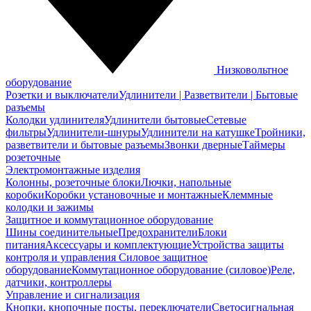
Низковольтное
оборудование
Розетки и выключатели
Удлинители | Разветвители | Бытовые
разъемы
Колодки удлинителя
Удлинители бытовые
Сетевые
фильтры
Удлинители-шнуры
Удлинители на катушке
Тройники,
разветвители и бытовые разъемы
Звонки дверные
Таймеры
розеточные
Электромонтажные изделия
Колонны, розеточные блоки
Лючки, напольные
коробки
Коробки установочные и монтажные
Клеммные
колодки и зажимы
Защитное и коммутационное оборудование
Шины соединительные
Предохранители
Блоки
питания
Аксессуары и комплектующие
Устройства защиты
контроля и управления
Силовое защитное
оборудование
Коммутационное оборудование (силовое)
Реле,
датчики, контроллеры
Управление и сигнализация
Кнопки, кнопочные посты, переключатели
Светосигнальная