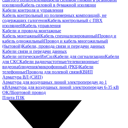
изоляции
Кабель силовой в бумажной изоляции
Кабели контроля и управления
Кабель контрольный из полимерных композиций, не
содержащих галогенов
Кабель контрольный с ПВХ
изоляцией
Кабель управления
Кабели и провода монтажные
Кабель монтажный
Кабель специализированный
Провод и
кабель одножильный
Провод и кабель многожильный
(бытовой)
Кабели, провода связи и передачи данных
Кабели связи и передачи данных
Кабели оптические
ИнСил
Кабели для сигнализации
Кабели
для СКС
Кабели радиочастотные/телевизионные/
видеонаблюдения/микрофонный (РКБ)
Кабели
телефонные
Провода для полевой связи
КВИП
Арматура ВЛ (СИП)
Арматура для воздушных линий электропередач до 1
кВ
Арматура для воздушных линий электропередач 6-35 кВ
ОКЛ
Бортовой провод
Плита ПЗК