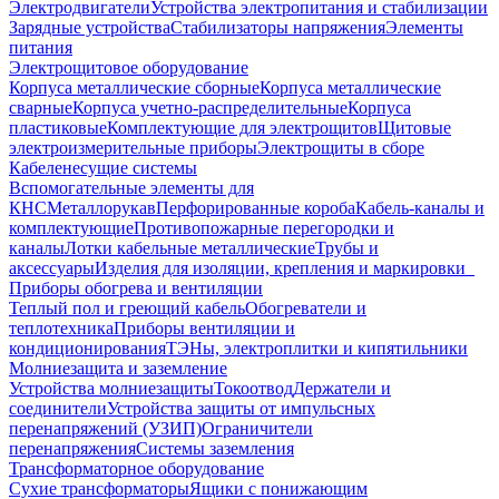
Электродвигатели
Устройства электропитания и стабилизации
Зарядные устройства
Стабилизаторы напряжения
Элементы
питания
Электрощитовое оборудование
Корпуса металлические сборные
Корпуса металлические
сварные
Корпуса учетно-распределительные
Корпуса
пластиковые
Комплектующие для электрощитов
Щитовые
электроизмерительные приборы
Электрощиты в сборе
Кабеленесущие системы
Вспомогательные элементы для
КНС
Металлорукав
Перфорированные короба
Кабель-каналы и
комплектующие
Противопожарные перегородки и
каналы
Лотки кабельные металлические
Трубы и
аксессуары
Изделия для изоляции, крепления и маркировки
Приборы обогрева и вентиляции
Теплый пол и греющий кабель
Обогреватели и
теплотехника
Приборы вентиляции и
кондиционирования
ТЭНы, электроплитки и кипятильники
Молниезащита и заземление
Устройства молниезащиты
Токоотвод
Держатели и
соединители
Устройства защиты от импульсных
перенапряжений (УЗИП)
Ограничители
перенапряжения
Системы заземления
Трансформаторное оборудование
Сухие трансформаторы
Ящики с понижающим