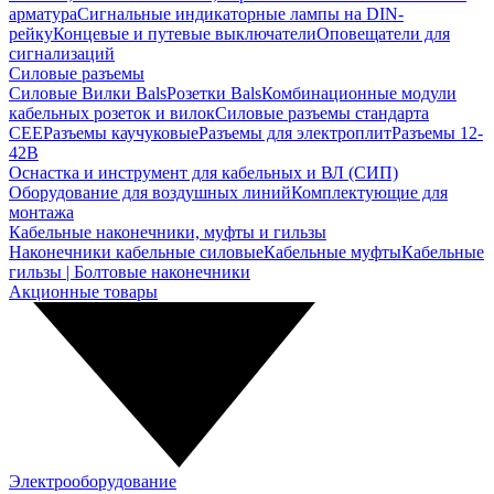
арматура
Сигнальные индикаторные лампы на DIN-
рейку
Концевые и путевые выключатели
Оповещатели для
сигнализаций
Силовые разъемы
Силовые Вилки Bals
Розетки Bals
Комбинационные модули
кабельных розеток и вилок
Силовые разъемы стандарта
CEE
Разъемы каучуковые
Разъемы для электроплит
Разъемы 12-
42В
Оснастка и инструмент для кабельных и ВЛ (СИП)
Оборудование для воздушных линий
Комплектующие для
монтажа
Кабельные наконечники, муфты и гильзы
Наконечники кабельные силовые
Кабельные муфты
Кабельные
гильзы | Болтовые наконечники
Акционные товары
Электрооборудование