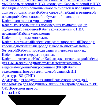
мм2
Кабель силовой с ПВХ изоляцией
Кабель силовой с ПВХ
изоляцией бронированный
Кабель силовой в изоляции из
сшитого полиэтилена
Кабель силовой гибкий в резиновой
изоляции
Кабель силовой в бумажной изоляции
Кабели контроля и управления
Кабель контрольный из полимерных композиций, не
содержащих галогенов
Кабель контрольный с ПВХ
изоляцией
Кабель управления
Кабели и провода монтажные
Кабель монтажный
Кабель специализированный
Провод и
кабель одножильный
Провод и кабель многожильный
(бытовой)
Кабели, провода связи и передачи данных
Кабели связи и передачи данных
Кабели оптические
ИнСил
Кабели для сигнализации
Кабели
для СКС
Кабели радиочастотные/телевизионные/
видеонаблюдения/микрофонный (РКБ)
Кабели
телефонные
Провода для полевой связи
КВИП
Арматура ВЛ (СИП)
Арматура для воздушных линий электропередач до 1
кВ
Арматура для воздушных линий электропередач 6-35 кВ
ОКЛ
Бортовой провод
Плита ПЗК