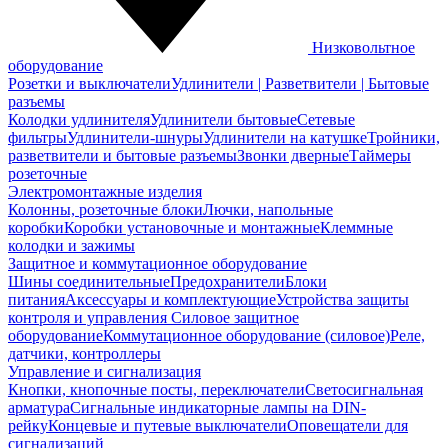
Низковольтное
оборудование
Розетки и выключатели
Удлинители | Разветвители | Бытовые
разъемы
Колодки удлинителя
Удлинители бытовые
Сетевые
фильтры
Удлинители-шнуры
Удлинители на катушке
Тройники,
разветвители и бытовые разъемы
Звонки дверные
Таймеры
розеточные
Электромонтажные изделия
Колонны, розеточные блоки
Лючки, напольные
коробки
Коробки установочные и монтажные
Клеммные
колодки и зажимы
Защитное и коммутационное оборудование
Шины соединительные
Предохранители
Блоки
питания
Аксессуары и комплектующие
Устройства защиты
контроля и управления
Силовое защитное
оборудование
Коммутационное оборудование (силовое)
Реле,
датчики, контроллеры
Управление и сигнализация
Кнопки, кнопочные посты, переключатели
Светосигнальная
арматура
Сигнальные индикаторные лампы на DIN-
рейку
Концевые и путевые выключатели
Оповещатели для
сигнализаций