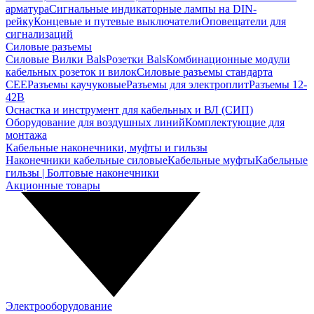
арматура
Сигнальные индикаторные лампы на DIN-
рейку
Концевые и путевые выключатели
Оповещатели для
сигнализаций
Силовые разъемы
Силовые Вилки Bals
Розетки Bals
Комбинационные модули
кабельных розеток и вилок
Силовые разъемы стандарта
CEE
Разъемы каучуковые
Разъемы для электроплит
Разъемы 12-
42В
Оснастка и инструмент для кабельных и ВЛ (СИП)
Оборудование для воздушных линий
Комплектующие для
монтажа
Кабельные наконечники, муфты и гильзы
Наконечники кабельные силовые
Кабельные муфты
Кабельные
гильзы | Болтовые наконечники
Акционные товары
Электрооборудование