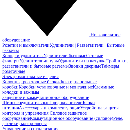
Низковольтное
оборудование
Розетки и выключатели
Удлинители | Разветвители | Бытовые
разъемы
Колодки удлинителя
Удлинители бытовые
Сетевые
фильтры
Удлинители-шнуры
Удлинители на катушке
Тройники,
разветвители и бытовые разъемы
Звонки дверные
Таймеры
розеточные
Электромонтажные изделия
Колонны, розеточные блоки
Лючки, напольные
коробки
Коробки установочные и монтажные
Клеммные
колодки и зажимы
Защитное и коммутационное оборудование
Шины соединительные
Предохранители
Блоки
питания
Аксессуары и комплектующие
Устройства защиты
контроля и управления
Силовое защитное
оборудование
Коммутационное оборудование (силовое)
Реле,
датчики, контроллеры
Управление и сигнализация