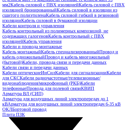
мм2
Кабель силовой с ПВХ изоляцией
Кабель силовой с ПВХ
изоляцией бронированный
Кабель силовой в изоляции из
сшитого полиэтилена
Кабель силовой гибкий в резиновой
изоляции
Кабель силовой в бумажной изоляции
Кабели контроля и управления
Кабель контрольный из полимерных композиций, не
содержащих галогенов
Кабель контрольный с ПВХ
изоляцией
Кабель управления
Кабели и провода монтажные
Кабель монтажный
Кабель специализированный
Провод и
кабель одножильный
Провод и кабель многожильный
(бытовой)
Кабели, провода связи и передачи данных
Кабели связи и передачи данных
Кабели оптические
ИнСил
Кабели для сигнализации
Кабели
для СКС
Кабели радиочастотные/телевизионные/
видеонаблюдения/микрофонный (РКБ)
Кабели
телефонные
Провода для полевой связи
КВИП
Арматура ВЛ (СИП)
Арматура для воздушных линий электропередач до 1
кВ
Арматура для воздушных линий электропередач 6-35 кВ
ОКЛ
Бортовой провод
Плита ПЗК