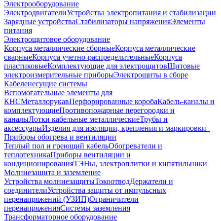
Электрооборудование
Электродвигатели
Устройства электропитания и стабилизации
Зарядные устройства
Стабилизаторы напряжения
Элементы
питания
Электрощитовое оборудование
Корпуса металлические сборные
Корпуса металлические
сварные
Корпуса учетно-распределительные
Корпуса
пластиковые
Комплектующие для электрощитов
Щитовые
электроизмерительные приборы
Электрощиты в сборе
Кабеленесущие системы
Вспомогательные элементы для
КНС
Металлорукав
Перфорированные короба
Кабель-каналы и
комплектующие
Противопожарные перегородки и
каналы
Лотки кабельные металлические
Трубы и
аксессуары
Изделия для изоляции, крепления и маркировки
Приборы обогрева и вентиляции
Теплый пол и греющий кабель
Обогреватели и
теплотехника
Приборы вентиляции и
кондиционирования
ТЭНы, электроплитки и кипятильники
Молниезащита и заземление
Устройства молниезащиты
Токоотвод
Держатели и
соединители
Устройства защиты от импульсных
перенапряжений (УЗИП)
Ограничители
перенапряжения
Системы заземления
Трансформаторное оборудование