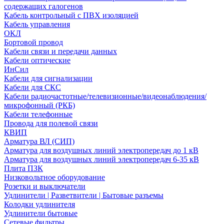
содержащих галогенов
Кабель контрольный с ПВХ изоляцией
Кабель управления
ОКЛ
Бортовой провод
Кабели связи и передачи данных
Кабели оптические
ИнСил
Кабели для сигнализации
Кабели для СКС
Кабели радиочастотные/телевизионные/видеонаблюдения/
микрофонный (РКБ)
Кабели телефонные
Провода для полевой связи
КВИП
Арматура ВЛ (СИП)
Арматура для воздушных линий электропередач до 1 кВ
Арматура для воздушных линий электропередач 6-35 кВ
Плита ПЗК
Низковольтное оборудование
Розетки и выключатели
Удлинители | Разветвители | Бытовые разъемы
Колодки удлинителя
Удлинители бытовые
Сетевые фильтры