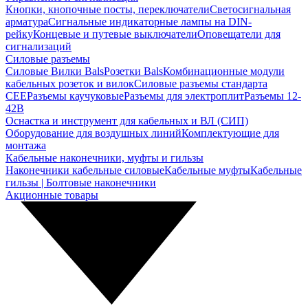
Кнопки, кнопочные посты, переключатели
Светосигнальная
арматура
Сигнальные индикаторные лампы на DIN-
рейку
Концевые и путевые выключатели
Оповещатели для
сигнализаций
Силовые разъемы
Силовые Вилки Bals
Розетки Bals
Комбинационные модули
кабельных розеток и вилок
Силовые разъемы стандарта
CEE
Разъемы каучуковые
Разъемы для электроплит
Разъемы 12-
42В
Оснастка и инструмент для кабельных и ВЛ (СИП)
Оборудование для воздушных линий
Комплектующие для
монтажа
Кабельные наконечники, муфты и гильзы
Наконечники кабельные силовые
Кабельные муфты
Кабельные
гильзы | Болтовые наконечники
Акционные товары