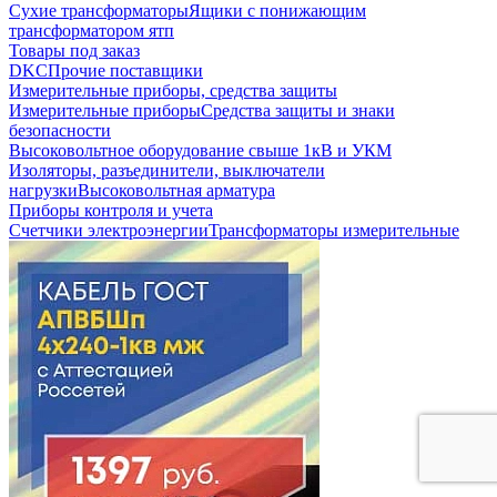
Сухие трансформаторы
Ящики с понижающим
трансформатором ятп
Товары под заказ
DKC
Прочие поставщики
Измерительные приборы, средства защиты
Измерительные приборы
Средства защиты и знаки
безопасности
Высоковольтное оборудование свыше 1кВ и УКМ
Изоляторы, разъединители, выключатели
нагрузки
Высоковольтная арматура
Приборы контроля и учета
Счетчики электроэнергии
Трансформаторы измерительные