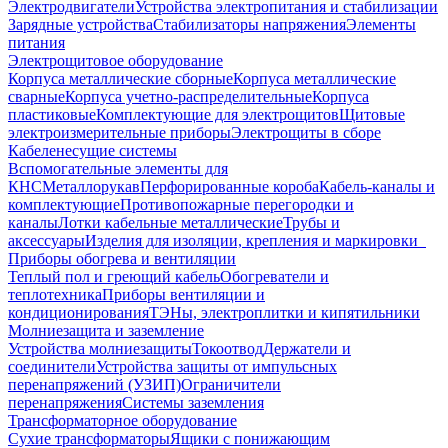
Электродвигатели
Устройства электропитания и стабилизации
Зарядные устройства
Стабилизаторы напряжения
Элементы
питания
Электрощитовое оборудование
Корпуса металлические сборные
Корпуса металлические
сварные
Корпуса учетно-распределительные
Корпуса
пластиковые
Комплектующие для электрощитов
Щитовые
электроизмерительные приборы
Электрощиты в сборе
Кабеленесущие системы
Вспомогательные элементы для
КНС
Металлорукав
Перфорированные короба
Кабель-каналы и
комплектующие
Противопожарные перегородки и
каналы
Лотки кабельные металлические
Трубы и
аксессуары
Изделия для изоляции, крепления и маркировки
Приборы обогрева и вентиляции
Теплый пол и греющий кабель
Обогреватели и
теплотехника
Приборы вентиляции и
кондиционирования
ТЭНы, электроплитки и кипятильники
Молниезащита и заземление
Устройства молниезащиты
Токоотвод
Держатели и
соединители
Устройства защиты от импульсных
перенапряжений (УЗИП)
Ограничители
перенапряжения
Системы заземления
Трансформаторное оборудование
Сухие трансформаторы
Ящики с понижающим