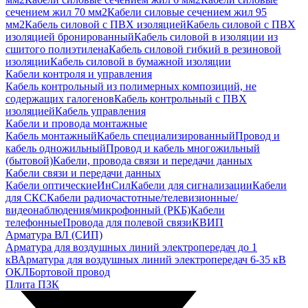
сечением жил 70 мм2
Кабели силовые сечением жил 95
мм2
Кабель силовой с ПВХ изоляцией
Кабель силовой с ПВХ
изоляцией бронированный
Кабель силовой в изоляции из
сшитого полиэтилена
Кабель силовой гибкий в резиновой
изоляции
Кабель силовой в бумажной изоляции
Кабели контроля и управления
Кабель контрольный из полимерных композиций, не
содержащих галогенов
Кабель контрольный с ПВХ
изоляцией
Кабель управления
Кабели и провода монтажные
Кабель монтажный
Кабель специализированный
Провод и
кабель одножильный
Провод и кабель многожильный
(бытовой)
Кабели, провода связи и передачи данных
Кабели связи и передачи данных
Кабели оптические
ИнСил
Кабели для сигнализации
Кабели
для СКС
Кабели радиочастотные/телевизионные/
видеонаблюдения/микрофонный (РКБ)
Кабели
телефонные
Провода для полевой связи
КВИП
Арматура ВЛ (СИП)
Арматура для воздушных линий электропередач до 1
кВ
Арматура для воздушных линий электропередач 6-35 кВ
ОКЛ
Бортовой провод
Плита ПЗК