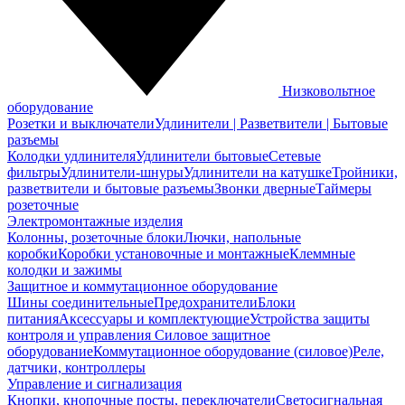
Низковольтное
оборудование
Розетки и выключатели
Удлинители | Разветвители | Бытовые
разъемы
Колодки удлинителя
Удлинители бытовые
Сетевые
фильтры
Удлинители-шнуры
Удлинители на катушке
Тройники,
разветвители и бытовые разъемы
Звонки дверные
Таймеры
розеточные
Электромонтажные изделия
Колонны, розеточные блоки
Лючки, напольные
коробки
Коробки установочные и монтажные
Клеммные
колодки и зажимы
Защитное и коммутационное оборудование
Шины соединительные
Предохранители
Блоки
питания
Аксессуары и комплектующие
Устройства защиты
контроля и управления
Силовое защитное
оборудование
Коммутационное оборудование (силовое)
Реле,
датчики, контроллеры
Управление и сигнализация
Кнопки, кнопочные посты, переключатели
Светосигнальная