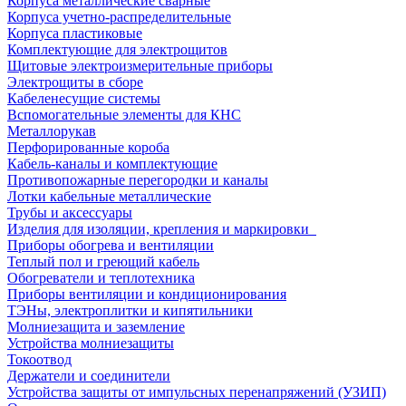
Корпуса металлические сварные
Корпуса учетно-распределительные
Корпуса пластиковые
Комплектующие для электрощитов
Щитовые электроизмерительные приборы
Электрощиты в сборе
Кабеленесущие системы
Вспомогательные элементы для КНС
Металлорукав
Перфорированные короба
Кабель-каналы и комплектующие
Противопожарные перегородки и каналы
Лотки кабельные металлические
Трубы и аксессуары
Изделия для изоляции, крепления и маркировки
Приборы обогрева и вентиляции
Теплый пол и греющий кабель
Обогреватели и теплотехника
Приборы вентиляции и кондиционирования
ТЭНы, электроплитки и кипятильники
Молниезащита и заземление
Устройства молниезащиты
Токоотвод
Держатели и соединители
Устройства защиты от импульсных перенапряжений (УЗИП)