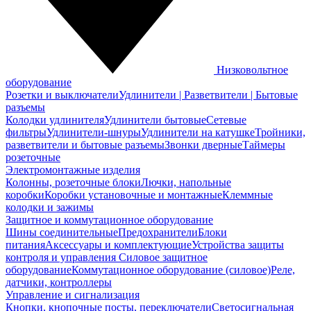
Низковольтное
оборудование
Розетки и выключатели
Удлинители | Разветвители | Бытовые
разъемы
Колодки удлинителя
Удлинители бытовые
Сетевые
фильтры
Удлинители-шнуры
Удлинители на катушке
Тройники,
разветвители и бытовые разъемы
Звонки дверные
Таймеры
розеточные
Электромонтажные изделия
Колонны, розеточные блоки
Лючки, напольные
коробки
Коробки установочные и монтажные
Клеммные
колодки и зажимы
Защитное и коммутационное оборудование
Шины соединительные
Предохранители
Блоки
питания
Аксессуары и комплектующие
Устройства защиты
контроля и управления
Силовое защитное
оборудование
Коммутационное оборудование (силовое)
Реле,
датчики, контроллеры
Управление и сигнализация
Кнопки, кнопочные посты, переключатели
Светосигнальная