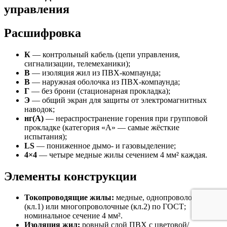
управления
Расшифровка
К
— контрольный кабель (цепи управления,
сигнализации, телемеханики);
В
— изоляция жил из ПВХ-компаунда;
В
— наружная оболочка из ПВХ-компаунда;
Г
— без брони (стационарная прокладка);
Э
— общий экран для защиты от электромагнитных
наводок;
нг(А)
— нераспространение горения при групповой
прокладке (категория «А» — самые жёсткие
испытания);
LS
— пониженное дымо- и газовыделение;
4×4
— четыре медные жилы сечением 4 мм² каждая.
Элементы конструкции
Токопроводящие жилы:
медные, однопроволочные
(кл.1) или многопроволочные (кл.2) по ГОСТ;
номинальное сечение 4 мм².
Изоляция жил:
ровный слой ПВХ с цветовой/