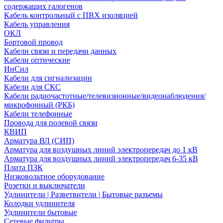
содержащих галогенов
Кабель контрольный с ПВХ изоляцией
Кабель управления
ОКЛ
Бортовой провод
Кабели связи и передачи данных
Кабели оптические
ИнСил
Кабели для сигнализации
Кабели для СКС
Кабели радиочастотные/телевизионные/видеонаблюдения/
микрофонный (РКБ)
Кабели телефонные
Провода для полевой связи
КВИП
Арматура ВЛ (СИП)
Арматура для воздушных линий электропередач до 1 кВ
Арматура для воздушных линий электропередач 6-35 кВ
Плита ПЗК
Низковольтное оборудование
Розетки и выключатели
Удлинители | Разветвители | Бытовые разъемы
Колодки удлинителя
Удлинители бытовые
Сетевые фильтры