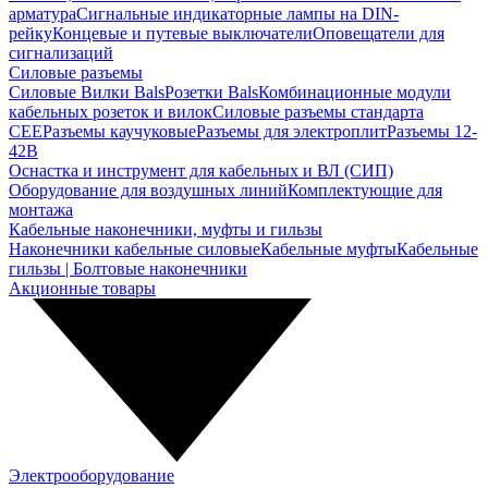
арматура
Сигнальные индикаторные лампы на DIN-
рейку
Концевые и путевые выключатели
Оповещатели для
сигнализаций
Силовые разъемы
Силовые Вилки Bals
Розетки Bals
Комбинационные модули
кабельных розеток и вилок
Силовые разъемы стандарта
CEE
Разъемы каучуковые
Разъемы для электроплит
Разъемы 12-
42В
Оснастка и инструмент для кабельных и ВЛ (СИП)
Оборудование для воздушных линий
Комплектующие для
монтажа
Кабельные наконечники, муфты и гильзы
Наконечники кабельные силовые
Кабельные муфты
Кабельные
гильзы | Болтовые наконечники
Акционные товары
Электрооборудование