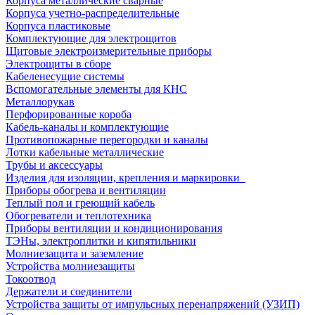
Корпуса металлические сварные
Корпуса учетно-распределительные
Корпуса пластиковые
Комплектующие для электрощитов
Щитовые электроизмерительные приборы
Электрощиты в сборе
Кабеленесущие системы
Вспомогательные элементы для КНС
Металлорукав
Перфорированные короба
Кабель-каналы и комплектующие
Противопожарные перегородки и каналы
Лотки кабельные металлические
Трубы и аксессуары
Изделия для изоляции, крепления и маркировки
Приборы обогрева и вентиляции
Теплый пол и греющий кабель
Обогреватели и теплотехника
Приборы вентиляции и кондиционирования
ТЭНы, электроплитки и кипятильники
Молниезащита и заземление
Устройства молниезащиты
Токоотвод
Держатели и соединители
Устройства защиты от импульсных перенапряжений (УЗИП)