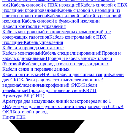
мм2
Кабель силовой с ПВХ изоляцией
Кабель силовой с ПВХ
изоляцией бронированный
Кабель силовой в изоляции из
сшитого полиэтилена
Кабель силовой гибкий в резиновой
изоляции
Кабель силовой в бумажной изоляции
Кабели контроля и управления
Кабель контрольный из полимерных композиций, не
содержащих галогенов
Кабель контрольный с ПВХ
изоляцией
Кабель управления
Кабели и провода монтажные
Кабель монтажный
Кабель специализированный
Провод и
кабель одножильный
Провод и кабель многожильный
(бытовой)
Кабели, провода связи и передачи данных
Кабели связи и передачи данных
Кабели оптические
ИнСил
Кабели для сигнализации
Кабели
для СКС
Кабели радиочастотные/телевизионные/
видеонаблюдения/микрофонный (РКБ)
Кабели
телефонные
Провода для полевой связи
КВИП
Арматура ВЛ (СИП)
Арматура для воздушных линий электропередач до 1
кВ
Арматура для воздушных линий электропередач 6-35 кВ
ОКЛ
Бортовой провод
Плита ПЗК