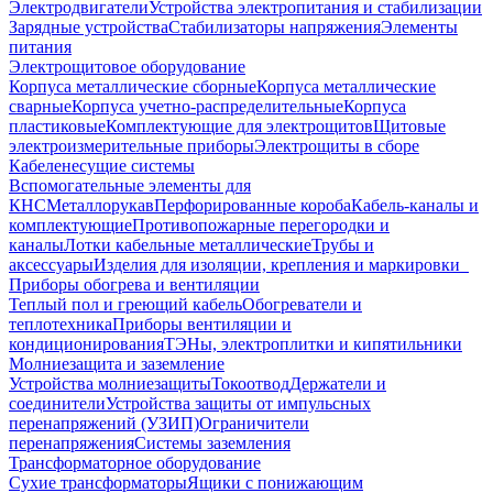
Электродвигатели
Устройства электропитания и стабилизации
Зарядные устройства
Стабилизаторы напряжения
Элементы
питания
Электрощитовое оборудование
Корпуса металлические сборные
Корпуса металлические
сварные
Корпуса учетно-распределительные
Корпуса
пластиковые
Комплектующие для электрощитов
Щитовые
электроизмерительные приборы
Электрощиты в сборе
Кабеленесущие системы
Вспомогательные элементы для
КНС
Металлорукав
Перфорированные короба
Кабель-каналы и
комплектующие
Противопожарные перегородки и
каналы
Лотки кабельные металлические
Трубы и
аксессуары
Изделия для изоляции, крепления и маркировки
Приборы обогрева и вентиляции
Теплый пол и греющий кабель
Обогреватели и
теплотехника
Приборы вентиляции и
кондиционирования
ТЭНы, электроплитки и кипятильники
Молниезащита и заземление
Устройства молниезащиты
Токоотвод
Держатели и
соединители
Устройства защиты от импульсных
перенапряжений (УЗИП)
Ограничители
перенапряжения
Системы заземления
Трансформаторное оборудование
Сухие трансформаторы
Ящики с понижающим