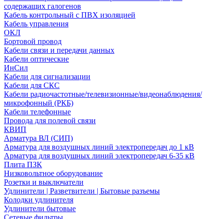
содержащих галогенов
Кабель контрольный с ПВХ изоляцией
Кабель управления
ОКЛ
Бортовой провод
Кабели связи и передачи данных
Кабели оптические
ИнСил
Кабели для сигнализации
Кабели для СКС
Кабели радиочастотные/телевизионные/видеонаблюдения/
микрофонный (РКБ)
Кабели телефонные
Провода для полевой связи
КВИП
Арматура ВЛ (СИП)
Арматура для воздушных линий электропередач до 1 кВ
Арматура для воздушных линий электропередач 6-35 кВ
Плита ПЗК
Низковольтное оборудование
Розетки и выключатели
Удлинители | Разветвители | Бытовые разъемы
Колодки удлинителя
Удлинители бытовые
Сетевые фильтры