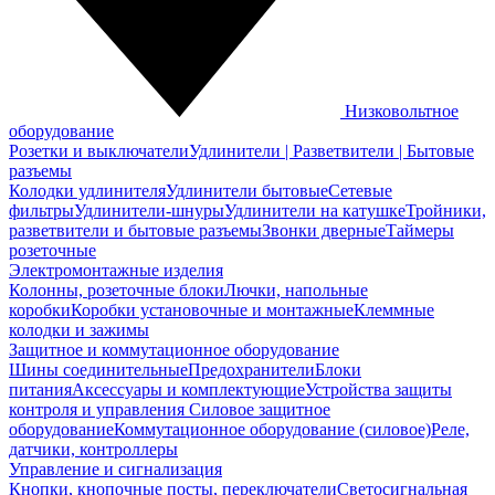
Низковольтное
оборудование
Розетки и выключатели
Удлинители | Разветвители | Бытовые
разъемы
Колодки удлинителя
Удлинители бытовые
Сетевые
фильтры
Удлинители-шнуры
Удлинители на катушке
Тройники,
разветвители и бытовые разъемы
Звонки дверные
Таймеры
розеточные
Электромонтажные изделия
Колонны, розеточные блоки
Лючки, напольные
коробки
Коробки установочные и монтажные
Клеммные
колодки и зажимы
Защитное и коммутационное оборудование
Шины соединительные
Предохранители
Блоки
питания
Аксессуары и комплектующие
Устройства защиты
контроля и управления
Силовое защитное
оборудование
Коммутационное оборудование (силовое)
Реле,
датчики, контроллеры
Управление и сигнализация
Кнопки, кнопочные посты, переключатели
Светосигнальная