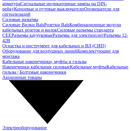
арматура
Сигнальные индикаторные лампы на DIN-
рейку
Концевые и путевые выключатели
Оповещатели для
сигнализаций
Силовые разъемы
Силовые Вилки Bals
Розетки Bals
Комбинационные модули
кабельных розеток и вилок
Силовые разъемы стандарта
CEE
Разъемы каучуковые
Разъемы для электроплит
Разъемы 12-
42В
Оснастка и инструмент для кабельных и ВЛ (СИП)
Оборудование для воздушных линий
Комплектующие для
монтажа
Кабельные наконечники, муфты и гильзы
Наконечники кабельные силовые
Кабельные муфты
Кабельные
гильзы | Болтовые наконечники
Акционные товары
Электрооборудование