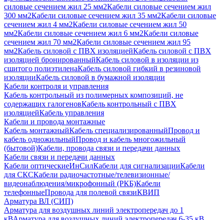
силовые сечением жил 25 мм2
Кабели силовые сечением жил
300 мм2
Кабели силовые сечением жил 35 мм2
Кабели силовые
сечением жил 4 мм2
Кабели силовые сечением жил 50
мм2
Кабели силовые сечением жил 6 мм2
Кабели силовые
сечением жил 70 мм2
Кабели силовые сечением жил 95
мм2
Кабель силовой с ПВХ изоляцией
Кабель силовой с ПВХ
изоляцией бронированный
Кабель силовой в изоляции из
сшитого полиэтилена
Кабель силовой гибкий в резиновой
изоляции
Кабель силовой в бумажной изоляции
Кабели контроля и управления
Кабель контрольный из полимерных композиций, не
содержащих галогенов
Кабель контрольный с ПВХ
изоляцией
Кабель управления
Кабели и провода монтажные
Кабель монтажный
Кабель специализированный
Провод и
кабель одножильный
Провод и кабель многожильный
(бытовой)
Кабели, провода связи и передачи данных
Кабели связи и передачи данных
Кабели оптические
ИнСил
Кабели для сигнализации
Кабели
для СКС
Кабели радиочастотные/телевизионные/
видеонаблюдения/микрофонный (РКБ)
Кабели
телефонные
Провода для полевой связи
КВИП
Арматура ВЛ (СИП)
Арматура для воздушных линий электропередач до 1
кВ
Арматура для воздушных линий электропередач 6-35 кВ