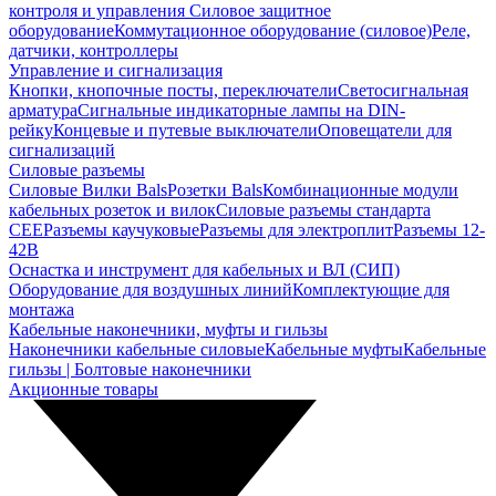
контроля и управления
Силовое защитное
оборудование
Коммутационное оборудование (силовое)
Реле,
датчики, контроллеры
Управление и сигнализация
Кнопки, кнопочные посты, переключатели
Светосигнальная
арматура
Сигнальные индикаторные лампы на DIN-
рейку
Концевые и путевые выключатели
Оповещатели для
сигнализаций
Силовые разъемы
Силовые Вилки Bals
Розетки Bals
Комбинационные модули
кабельных розеток и вилок
Силовые разъемы стандарта
CEE
Разъемы каучуковые
Разъемы для электроплит
Разъемы 12-
42В
Оснастка и инструмент для кабельных и ВЛ (СИП)
Оборудование для воздушных линий
Комплектующие для
монтажа
Кабельные наконечники, муфты и гильзы
Наконечники кабельные силовые
Кабельные муфты
Кабельные
гильзы | Болтовые наконечники
Акционные товары