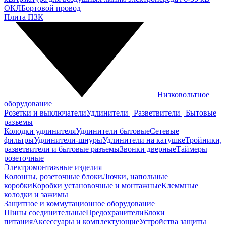
ОКЛ
Бортовой провод
Плита ПЗК
Низковольтное
оборудование
Розетки и выключатели
Удлинители | Разветвители | Бытовые
разъемы
Колодки удлинителя
Удлинители бытовые
Сетевые
фильтры
Удлинители-шнуры
Удлинители на катушке
Тройники,
разветвители и бытовые разъемы
Звонки дверные
Таймеры
розеточные
Электромонтажные изделия
Колонны, розеточные блоки
Лючки, напольные
коробки
Коробки установочные и монтажные
Клеммные
колодки и зажимы
Защитное и коммутационное оборудование
Шины соединительные
Предохранители
Блоки
питания
Аксессуары и комплектующие
Устройства защиты