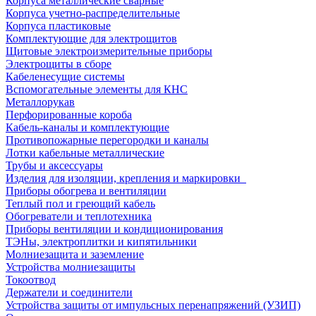
Корпуса металлические сварные
Корпуса учетно-распределительные
Корпуса пластиковые
Комплектующие для электрощитов
Щитовые электроизмерительные приборы
Электрощиты в сборе
Кабеленесущие системы
Вспомогательные элементы для КНС
Металлорукав
Перфорированные короба
Кабель-каналы и комплектующие
Противопожарные перегородки и каналы
Лотки кабельные металлические
Трубы и аксессуары
Изделия для изоляции, крепления и маркировки
Приборы обогрева и вентиляции
Теплый пол и греющий кабель
Обогреватели и теплотехника
Приборы вентиляции и кондиционирования
ТЭНы, электроплитки и кипятильники
Молниезащита и заземление
Устройства молниезащиты
Токоотвод
Держатели и соединители
Устройства защиты от импульсных перенапряжений (УЗИП)