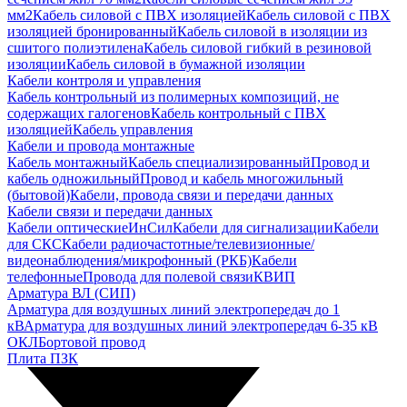
мм2
Кабель силовой с ПВХ изоляцией
Кабель силовой с ПВХ
изоляцией бронированный
Кабель силовой в изоляции из
сшитого полиэтилена
Кабель силовой гибкий в резиновой
изоляции
Кабель силовой в бумажной изоляции
Кабели контроля и управления
Кабель контрольный из полимерных композиций, не
содержащих галогенов
Кабель контрольный с ПВХ
изоляцией
Кабель управления
Кабели и провода монтажные
Кабель монтажный
Кабель специализированный
Провод и
кабель одножильный
Провод и кабель многожильный
(бытовой)
Кабели, провода связи и передачи данных
Кабели связи и передачи данных
Кабели оптические
ИнСил
Кабели для сигнализации
Кабели
для СКС
Кабели радиочастотные/телевизионные/
видеонаблюдения/микрофонный (РКБ)
Кабели
телефонные
Провода для полевой связи
КВИП
Арматура ВЛ (СИП)
Арматура для воздушных линий электропередач до 1
кВ
Арматура для воздушных линий электропередач 6-35 кВ
ОКЛ
Бортовой провод
Плита ПЗК