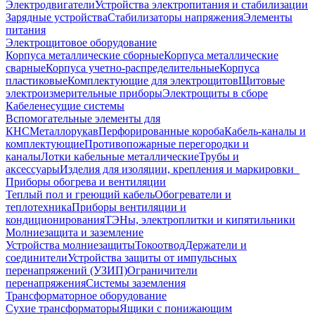
Электродвигатели
Устройства электропитания и стабилизации
Зарядные устройства
Стабилизаторы напряжения
Элементы
питания
Электрощитовое оборудование
Корпуса металлические сборные
Корпуса металлические
сварные
Корпуса учетно-распределительные
Корпуса
пластиковые
Комплектующие для электрощитов
Щитовые
электроизмерительные приборы
Электрощиты в сборе
Кабеленесущие системы
Вспомогательные элементы для
КНС
Металлорукав
Перфорированные короба
Кабель-каналы и
комплектующие
Противопожарные перегородки и
каналы
Лотки кабельные металлические
Трубы и
аксессуары
Изделия для изоляции, крепления и маркировки
Приборы обогрева и вентиляции
Теплый пол и греющий кабель
Обогреватели и
теплотехника
Приборы вентиляции и
кондиционирования
ТЭНы, электроплитки и кипятильники
Молниезащита и заземление
Устройства молниезащиты
Токоотвод
Держатели и
соединители
Устройства защиты от импульсных
перенапряжений (УЗИП)
Ограничители
перенапряжения
Системы заземления
Трансформаторное оборудование
Сухие трансформаторы
Ящики с понижающим