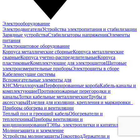
Электрооборудование
Электродвигатели
Устройства электропитания и стабилизации
Зарядные устройства
Стабилизаторы напряжения
Элементы
питания
Электрощитовое оборудование
Корпуса металлические сборные
Корпуса металлические
сварные
Корпуса учетно-распределительные
Корпуса
пластиковые
Комплектующие для электрощитов
Щитовые
электроизмерительные приборы
Электрощиты в сборе
Кабеленесущие системы
Вспомогательные элементы для
КНС
Металлорукав
Перфорированные короба
Кабель-каналы и
комплектующие
Противопожарные перегородки и
каналы
Лотки кабельные металлические
Трубы и
аксессуары
Изделия для изоляции, крепления и маркировки
Приборы обогрева и вентиляции
Теплый пол и греющий кабель
Обогреватели и
теплотехника
Приборы вентиляции и
кондиционирования
ТЭНы, электроплитки и кипятильники
Молниезащита и заземление
Устройства молниезащиты
Токоотвод
Держатели и