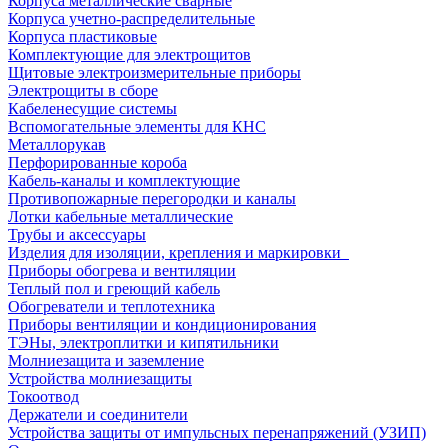
Корпуса металлические сварные
Корпуса учетно-распределительные
Корпуса пластиковые
Комплектующие для электрощитов
Щитовые электроизмерительные приборы
Электрощиты в сборе
Кабеленесущие системы
Вспомогательные элементы для КНС
Металлорукав
Перфорированные короба
Кабель-каналы и комплектующие
Противопожарные перегородки и каналы
Лотки кабельные металлические
Трубы и аксессуары
Изделия для изоляции, крепления и маркировки
Приборы обогрева и вентиляции
Теплый пол и греющий кабель
Обогреватели и теплотехника
Приборы вентиляции и кондиционирования
ТЭНы, электроплитки и кипятильники
Молниезащита и заземление
Устройства молниезащиты
Токоотвод
Держатели и соединители
Устройства защиты от импульсных перенапряжений (УЗИП)