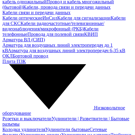
кабель одножильный
Провод и кабель многожильный
(бытовой)
Кабели, провода связи и передачи данных
Кабели связи и передачи данных
Кабели оптические
ИнСил
Кабели для сигнализации
Кабели
для СКС
Кабели радиочастотные/телевизионные/
видеонаблюдения/микрофонный (РКБ)
Кабели
телефонные
Провода для полевой связи
КВИП
Арматура ВЛ (СИП)
Арматура для воздушных линий электропередач до 1
кВ
Арматура для воздушных линий электропередач 6-35 кВ
ОКЛ
Бортовой провод
Плита ПЗК
Низковольтное
оборудование
Розетки и выключатели
Удлинители | Разветвители | Бытовые
разъемы
Колодки удлинителя
Удлинители бытовые
Сетевые
фильтры
Удлинители-шнуры
Удлинители на катушке
Тройники,