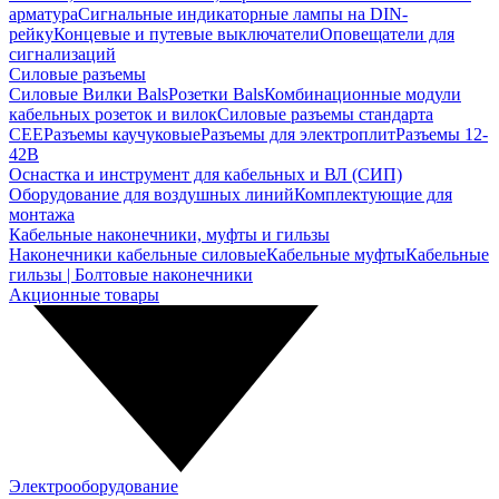
арматура
Сигнальные индикаторные лампы на DIN-
рейку
Концевые и путевые выключатели
Оповещатели для
сигнализаций
Силовые разъемы
Силовые Вилки Bals
Розетки Bals
Комбинационные модули
кабельных розеток и вилок
Силовые разъемы стандарта
CEE
Разъемы каучуковые
Разъемы для электроплит
Разъемы 12-
42В
Оснастка и инструмент для кабельных и ВЛ (СИП)
Оборудование для воздушных линий
Комплектующие для
монтажа
Кабельные наконечники, муфты и гильзы
Наконечники кабельные силовые
Кабельные муфты
Кабельные
гильзы | Болтовые наконечники
Акционные товары
Электрооборудование