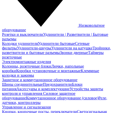
Низковольтное
оборудование
Розетки и выключатели
Удлинители | Разветвители | Бытовые
разъемы
Колодки удлинителя
Удлинители бытовые
Сетевые
фильтры
Удлинители-шнуры
Удлинители на катушке
Тройники,
разветвители и бытовые разъемы
Звонки дверные
Таймеры
розеточные
Электромонтажные изделия
Колонны, розеточные блоки
Лючки, напольные
коробки
Коробки установочные и монтажные
Клеммные
колодки и зажимы
Защитное и коммутационное оборудование
Шины соединительные
Предохранители
Блоки
питания
Аксессуары и комплектующие
Устройства защиты
контроля и управления
Силовое защитное
оборудование
Коммутационное оборудование (силовое)
Реле,
датчики, контроллеры
Управление и сигнализация
Кнопки, кнопочные посты, переключатели
Светосигнальная