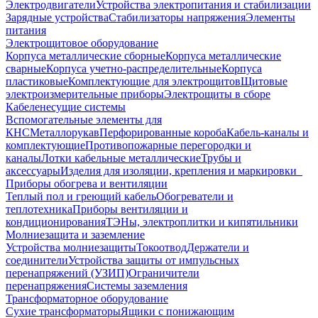
Электродвигатели
Устройства электропитания и стабилизации
Зарядные устройства
Стабилизаторы напряжения
Элементы
питания
Электрощитовое оборудование
Корпуса металлические сборные
Корпуса металлические
сварные
Корпуса учетно-распределительные
Корпуса
пластиковые
Комплектующие для электрощитов
Щитовые
электроизмерительные приборы
Электрощиты в сборе
Кабеленесущие системы
Вспомогательные элементы для
КНС
Металлорукав
Перфорированные короба
Кабель-каналы и
комплектующие
Противопожарные перегородки и
каналы
Лотки кабельные металлические
Трубы и
аксессуары
Изделия для изоляции, крепления и маркировки
Приборы обогрева и вентиляции
Теплый пол и греющий кабель
Обогреватели и
теплотехника
Приборы вентиляции и
кондиционирования
ТЭНы, электроплитки и кипятильники
Молниезащита и заземление
Устройства молниезащиты
Токоотвод
Держатели и
соединители
Устройства защиты от импульсных
перенапряжений (УЗИП)
Ограничители
перенапряжения
Системы заземления
Трансформаторное оборудование
Сухие трансформаторы
Ящики с понижающим