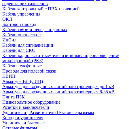
содержащих галогенов
Кабель контрольный с ПВХ изоляцией
Кабель управления
ОКЛ
Бортовой провод
Кабели связи и передачи данных
Кабели оптические
ИнСил
Кабели для сигнализации
Кабели для СКС
Кабели радиочастотные/телевизионные/видеонаблюдения/
микрофонный (РКБ)
Кабели телефонные
Провода для полевой связи
КВИП
Арматура ВЛ (СИП)
Арматура для воздушных линий электропередач до 1 кВ
Арматура для воздушных линий электропередач 6-35 кВ
Плита ПЗК
Низковольтное оборудование
Розетки и выключатели
Удлинители | Разветвители | Бытовые разъемы
Колодки удлинителя
Удлинители бытовые
Сетевые фильтры