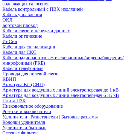
содержащих галогенов
Кабель контрольный с ПВХ изоляцией
Кабель управления
ОКЛ
Бортовой провод
Кабели связи и передачи данных
Кабели оптические
ИнСил
Кабели для сигнализации
Кабели для СКС
Кабели радиочастотные/телевизионные/видеонаблюдения/
микрофонный (РКБ)
Кабели телефонные
Провода для полевой связи
КВИП
Арматура ВЛ (СИП)
Арматура для воздушных линий электропередач до 1 кВ
Арматура для воздушных линий электропередач 6-35 кВ
Плита ПЗК
Низковольтное оборудование
Розетки и выключатели
Удлинители | Разветвители | Бытовые разъемы
Колодки удлинителя
Удлинители бытовые
Сетевые фильтры