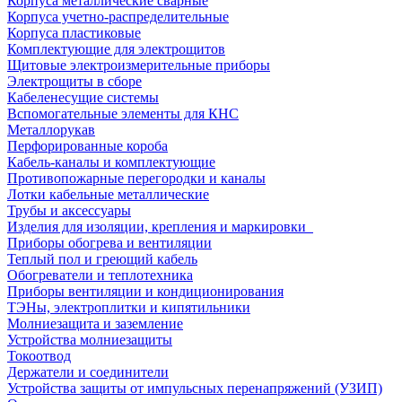
Корпуса металлические сварные
Корпуса учетно-распределительные
Корпуса пластиковые
Комплектующие для электрощитов
Щитовые электроизмерительные приборы
Электрощиты в сборе
Кабеленесущие системы
Вспомогательные элементы для КНС
Металлорукав
Перфорированные короба
Кабель-каналы и комплектующие
Противопожарные перегородки и каналы
Лотки кабельные металлические
Трубы и аксессуары
Изделия для изоляции, крепления и маркировки
Приборы обогрева и вентиляции
Теплый пол и греющий кабель
Обогреватели и теплотехника
Приборы вентиляции и кондиционирования
ТЭНы, электроплитки и кипятильники
Молниезащита и заземление
Устройства молниезащиты
Токоотвод
Держатели и соединители
Устройства защиты от импульсных перенапряжений (УЗИП)