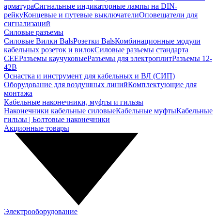
арматура
Сигнальные индикаторные лампы на DIN-
рейку
Концевые и путевые выключатели
Оповещатели для
сигнализаций
Силовые разъемы
Силовые Вилки Bals
Розетки Bals
Комбинационные модули
кабельных розеток и вилок
Силовые разъемы стандарта
CEE
Разъемы каучуковые
Разъемы для электроплит
Разъемы 12-
42В
Оснастка и инструмент для кабельных и ВЛ (СИП)
Оборудование для воздушных линий
Комплектующие для
монтажа
Кабельные наконечники, муфты и гильзы
Наконечники кабельные силовые
Кабельные муфты
Кабельные
гильзы | Болтовые наконечники
Акционные товары
Электрооборудование