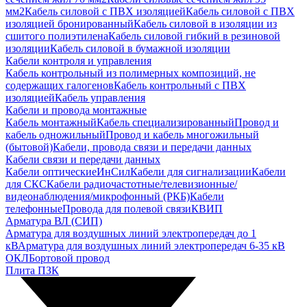
мм2
Кабель силовой с ПВХ изоляцией
Кабель силовой с ПВХ
изоляцией бронированный
Кабель силовой в изоляции из
сшитого полиэтилена
Кабель силовой гибкий в резиновой
изоляции
Кабель силовой в бумажной изоляции
Кабели контроля и управления
Кабель контрольный из полимерных композиций, не
содержащих галогенов
Кабель контрольный с ПВХ
изоляцией
Кабель управления
Кабели и провода монтажные
Кабель монтажный
Кабель специализированный
Провод и
кабель одножильный
Провод и кабель многожильный
(бытовой)
Кабели, провода связи и передачи данных
Кабели связи и передачи данных
Кабели оптические
ИнСил
Кабели для сигнализации
Кабели
для СКС
Кабели радиочастотные/телевизионные/
видеонаблюдения/микрофонный (РКБ)
Кабели
телефонные
Провода для полевой связи
КВИП
Арматура ВЛ (СИП)
Арматура для воздушных линий электропередач до 1
кВ
Арматура для воздушных линий электропередач 6-35 кВ
ОКЛ
Бортовой провод
Плита ПЗК