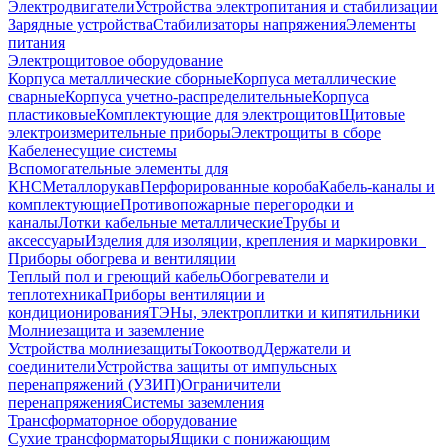
Электродвигатели
Устройства электропитания и стабилизации
Зарядные устройства
Стабилизаторы напряжения
Элементы
питания
Электрощитовое оборудование
Корпуса металлические сборные
Корпуса металлические
сварные
Корпуса учетно-распределительные
Корпуса
пластиковые
Комплектующие для электрощитов
Щитовые
электроизмерительные приборы
Электрощиты в сборе
Кабеленесущие системы
Вспомогательные элементы для
КНС
Металлорукав
Перфорированные короба
Кабель-каналы и
комплектующие
Противопожарные перегородки и
каналы
Лотки кабельные металлические
Трубы и
аксессуары
Изделия для изоляции, крепления и маркировки
Приборы обогрева и вентиляции
Теплый пол и греющий кабель
Обогреватели и
теплотехника
Приборы вентиляции и
кондиционирования
ТЭНы, электроплитки и кипятильники
Молниезащита и заземление
Устройства молниезащиты
Токоотвод
Держатели и
соединители
Устройства защиты от импульсных
перенапряжений (УЗИП)
Ограничители
перенапряжения
Системы заземления
Трансформаторное оборудование
Сухие трансформаторы
Ящики с понижающим