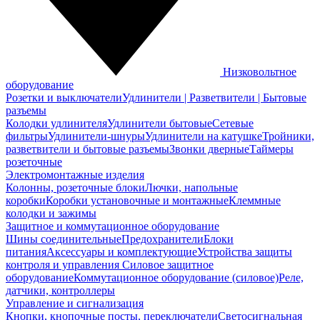
Низковольтное
оборудование
Розетки и выключатели
Удлинители | Разветвители | Бытовые
разъемы
Колодки удлинителя
Удлинители бытовые
Сетевые
фильтры
Удлинители-шнуры
Удлинители на катушке
Тройники,
разветвители и бытовые разъемы
Звонки дверные
Таймеры
розеточные
Электромонтажные изделия
Колонны, розеточные блоки
Лючки, напольные
коробки
Коробки установочные и монтажные
Клеммные
колодки и зажимы
Защитное и коммутационное оборудование
Шины соединительные
Предохранители
Блоки
питания
Аксессуары и комплектующие
Устройства защиты
контроля и управления
Силовое защитное
оборудование
Коммутационное оборудование (силовое)
Реле,
датчики, контроллеры
Управление и сигнализация
Кнопки, кнопочные посты, переключатели
Светосигнальная