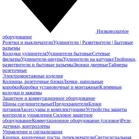
Низковольтное
оборудование
Розетки и выключатели
Удлинители | Разветвители | Бытовые
разъемы
Колодки удлинителя
Удлинители бытовые
Сетевые
фильтры
Удлинители-шнуры
Удлинители на катушке
Тройники,
разветвители и бытовые разъемы
Звонки дверные
Таймеры
розеточные
Электромонтажные изделия
Колонны, розеточные блоки
Лючки, напольные
коробки
Коробки установочные и монтажные
Клеммные
колодки и зажимы
Защитное и коммутационное оборудование
Шины соединительные
Предохранители
Блоки
питания
Аксессуары и комплектующие
Устройства защиты
контроля и управления
Силовое защитное
оборудование
Коммутационное оборудование (силовое)
Реле,
датчики, контроллеры
Управление и сигнализация
Кнопки, кнопочные посты, переключатели
Светосигнальная