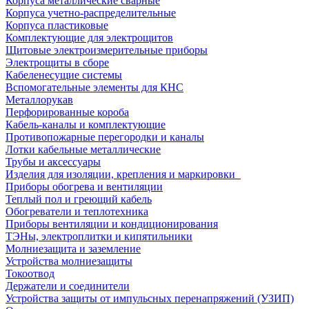
Корпуса металлические сварные
Корпуса учетно-распределительные
Корпуса пластиковые
Комплектующие для электрощитов
Щитовые электроизмерительные приборы
Электрощиты в сборе
Кабеленесущие системы
Вспомогательные элементы для КНС
Металлорукав
Перфорированные короба
Кабель-каналы и комплектующие
Противопожарные перегородки и каналы
Лотки кабельные металлические
Трубы и аксессуары
Изделия для изоляции, крепления и маркировки
Приборы обогрева и вентиляции
Теплый пол и греющий кабель
Обогреватели и теплотехника
Приборы вентиляции и кондиционирования
ТЭНы, электроплитки и кипятильники
Молниезащита и заземление
Устройства молниезащиты
Токоотвод
Держатели и соединители
Устройства защиты от импульсных перенапряжений (УЗИП)