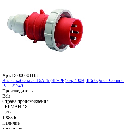
Арт. R0000001118
Вилка кабельная 16A 4п(3P+PE) 6ч, 400В, IP67 Quick-Connect
Bals 21349
Производитель
Bals
Страна происхождения
ГЕРМАНИЯ
Цена
1 888
₽
Наличие
в наличии