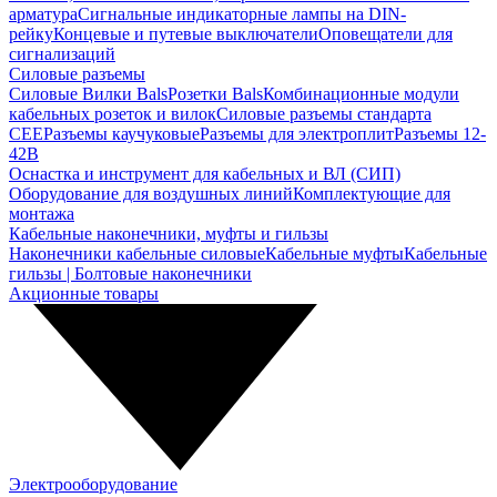
арматура
Сигнальные индикаторные лампы на DIN-
рейку
Концевые и путевые выключатели
Оповещатели для
сигнализаций
Силовые разъемы
Силовые Вилки Bals
Розетки Bals
Комбинационные модули
кабельных розеток и вилок
Силовые разъемы стандарта
CEE
Разъемы каучуковые
Разъемы для электроплит
Разъемы 12-
42В
Оснастка и инструмент для кабельных и ВЛ (СИП)
Оборудование для воздушных линий
Комплектующие для
монтажа
Кабельные наконечники, муфты и гильзы
Наконечники кабельные силовые
Кабельные муфты
Кабельные
гильзы | Болтовые наконечники
Акционные товары
Электрооборудование