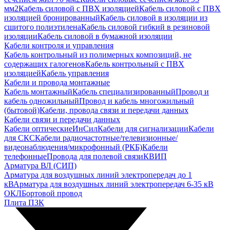
мм2
Кабель силовой с ПВХ изоляцией
Кабель силовой с ПВХ
изоляцией бронированный
Кабель силовой в изоляции из
сшитого полиэтилена
Кабель силовой гибкий в резиновой
изоляции
Кабель силовой в бумажной изоляции
Кабели контроля и управления
Кабель контрольный из полимерных композиций, не
содержащих галогенов
Кабель контрольный с ПВХ
изоляцией
Кабель управления
Кабели и провода монтажные
Кабель монтажный
Кабель специализированный
Провод и
кабель одножильный
Провод и кабель многожильный
(бытовой)
Кабели, провода связи и передачи данных
Кабели связи и передачи данных
Кабели оптические
ИнСил
Кабели для сигнализации
Кабели
для СКС
Кабели радиочастотные/телевизионные/
видеонаблюдения/микрофонный (РКБ)
Кабели
телефонные
Провода для полевой связи
КВИП
Арматура ВЛ (СИП)
Арматура для воздушных линий электропередач до 1
кВ
Арматура для воздушных линий электропередач 6-35 кВ
ОКЛ
Бортовой провод
Плита ПЗК