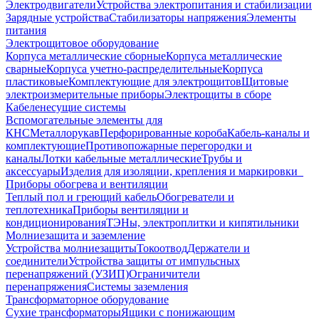
Электродвигатели
Устройства электропитания и стабилизации
Зарядные устройства
Стабилизаторы напряжения
Элементы
питания
Электрощитовое оборудование
Корпуса металлические сборные
Корпуса металлические
сварные
Корпуса учетно-распределительные
Корпуса
пластиковые
Комплектующие для электрощитов
Щитовые
электроизмерительные приборы
Электрощиты в сборе
Кабеленесущие системы
Вспомогательные элементы для
КНС
Металлорукав
Перфорированные короба
Кабель-каналы и
комплектующие
Противопожарные перегородки и
каналы
Лотки кабельные металлические
Трубы и
аксессуары
Изделия для изоляции, крепления и маркировки
Приборы обогрева и вентиляции
Теплый пол и греющий кабель
Обогреватели и
теплотехника
Приборы вентиляции и
кондиционирования
ТЭНы, электроплитки и кипятильники
Молниезащита и заземление
Устройства молниезащиты
Токоотвод
Держатели и
соединители
Устройства защиты от импульсных
перенапряжений (УЗИП)
Ограничители
перенапряжения
Системы заземления
Трансформаторное оборудование
Сухие трансформаторы
Ящики с понижающим