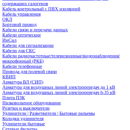
содержащих галогенов
Кабель контрольный с ПВХ изоляцией
Кабель управления
ОКЛ
Бортовой провод
Кабели связи и передачи данных
Кабели оптические
ИнСил
Кабели для сигнализации
Кабели для СКС
Кабели радиочастотные/телевизионные/видеонаблюдения/
микрофонный (РКБ)
Кабели телефонные
Провода для полевой связи
КВИП
Арматура ВЛ (СИП)
Арматура для воздушных линий электропередач до 1 кВ
Арматура для воздушных линий электропередач 6-35 кВ
Плита ПЗК
Низковольтное оборудование
Розетки и выключатели
Удлинители | Разветвители | Бытовые разъемы
Колодки удлинителя
Удлинители бытовые
Сетевые фильтры