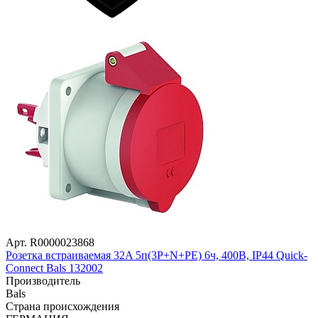
Арт. R0000023868
Розетка встраиваемая 32A 5п(3P+N+PE) 6ч, 400В, IP44 Quick-
Connect Bals 132002
Производитель
Bals
Страна происхождения