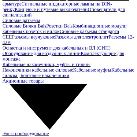
арматура
Сигнальные индикаторные лампы на DIN-
рейку
Концевые и путевые выключатели
Оповещатели для
сигнализаций
Силовые разъемы
Силовые Вилки Bals
Розетки Bals
Комбинационные модули
кабельных розеток и вилок
Силовые разъемы стандарта
CEE
Разъемы каучуковые
Разъемы для электроплит
Разъемы 12-
42В
Оснастка и инструмент для кабельных и ВЛ (СИП)
Оборудование для воздушных линий
Комплектующие для
монтажа
Кабельные наконечники, муфты и гильзы
Наконечники кабельные силовые
Кабельные муфты
Кабельные
гильзы | Болтовые наконечники
Акционные товары
Электрооборудование