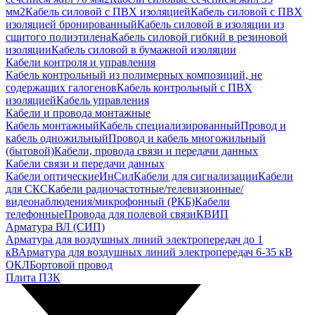
мм2
Кабель силовой с ПВХ изоляцией
Кабель силовой с ПВХ
изоляцией бронированный
Кабель силовой в изоляции из
сшитого полиэтилена
Кабель силовой гибкий в резиновой
изоляции
Кабель силовой в бумажной изоляции
Кабели контроля и управления
Кабель контрольный из полимерных композиций, не
содержащих галогенов
Кабель контрольный с ПВХ
изоляцией
Кабель управления
Кабели и провода монтажные
Кабель монтажный
Кабель специализированный
Провод и
кабель одножильный
Провод и кабель многожильный
(бытовой)
Кабели, провода связи и передачи данных
Кабели связи и передачи данных
Кабели оптические
ИнСил
Кабели для сигнализации
Кабели
для СКС
Кабели радиочастотные/телевизионные/
видеонаблюдения/микрофонный (РКБ)
Кабели
телефонные
Провода для полевой связи
КВИП
Арматура ВЛ (СИП)
Арматура для воздушных линий электропередач до 1
кВ
Арматура для воздушных линий электропередач 6-35 кВ
ОКЛ
Бортовой провод
Плита ПЗК