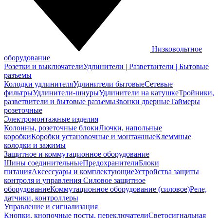
Низковольтное
оборудование
Розетки и выключатели
Удлинители | Разветвители | Бытовые
разъемы
Колодки удлинителя
Удлинители бытовые
Сетевые
фильтры
Удлинители-шнуры
Удлинители на катушке
Тройники,
разветвители и бытовые разъемы
Звонки дверные
Таймеры
розеточные
Электромонтажные изделия
Колонны, розеточные блоки
Лючки, напольные
коробки
Коробки установочные и монтажные
Клеммные
колодки и зажимы
Защитное и коммутационное оборудование
Шины соединительные
Предохранители
Блоки
питания
Аксессуары и комплектующие
Устройства защиты
контроля и управления
Силовое защитное
оборудование
Коммутационное оборудование (силовое)
Реле,
датчики, контроллеры
Управление и сигнализация
Кнопки, кнопочные посты, переключатели
Светосигнальная