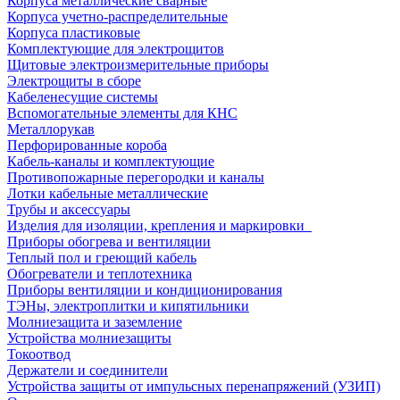
Корпуса металлические сварные
Корпуса учетно-распределительные
Корпуса пластиковые
Комплектующие для электрощитов
Щитовые электроизмерительные приборы
Электрощиты в сборе
Кабеленесущие системы
Вспомогательные элементы для КНС
Металлорукав
Перфорированные короба
Кабель-каналы и комплектующие
Противопожарные перегородки и каналы
Лотки кабельные металлические
Трубы и аксессуары
Изделия для изоляции, крепления и маркировки
Приборы обогрева и вентиляции
Теплый пол и греющий кабель
Обогреватели и теплотехника
Приборы вентиляции и кондиционирования
ТЭНы, электроплитки и кипятильники
Молниезащита и заземление
Устройства молниезащиты
Токоотвод
Держатели и соединители
Устройства защиты от импульсных перенапряжений (УЗИП)