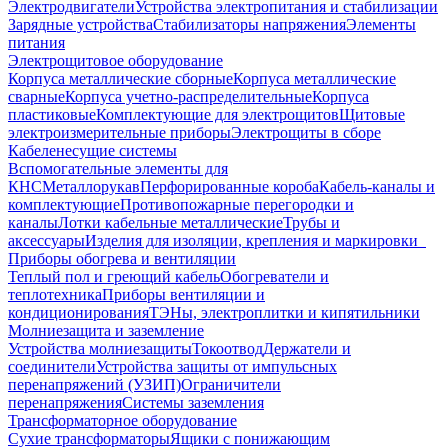
Электродвигатели
Устройства электропитания и стабилизации
Зарядные устройства
Стабилизаторы напряжения
Элементы
питания
Электрощитовое оборудование
Корпуса металлические сборные
Корпуса металлические
сварные
Корпуса учетно-распределительные
Корпуса
пластиковые
Комплектующие для электрощитов
Щитовые
электроизмерительные приборы
Электрощиты в сборе
Кабеленесущие системы
Вспомогательные элементы для
КНС
Металлорукав
Перфорированные короба
Кабель-каналы и
комплектующие
Противопожарные перегородки и
каналы
Лотки кабельные металлические
Трубы и
аксессуары
Изделия для изоляции, крепления и маркировки
Приборы обогрева и вентиляции
Теплый пол и греющий кабель
Обогреватели и
теплотехника
Приборы вентиляции и
кондиционирования
ТЭНы, электроплитки и кипятильники
Молниезащита и заземление
Устройства молниезащиты
Токоотвод
Держатели и
соединители
Устройства защиты от импульсных
перенапряжений (УЗИП)
Ограничители
перенапряжения
Системы заземления
Трансформаторное оборудование
Сухие трансформаторы
Ящики с понижающим