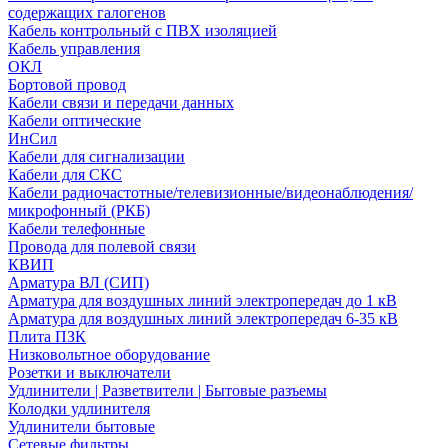
содержащих галогенов
Кабель контрольный с ПВХ изоляцией
Кабель управления
ОКЛ
Бортовой провод
Кабели связи и передачи данных
Кабели оптические
ИнСил
Кабели для сигнализации
Кабели для СКС
Кабели радиочастотные/телевизионные/видеонаблюдения/
микрофонный (РКБ)
Кабели телефонные
Провода для полевой связи
КВИП
Арматура ВЛ (СИП)
Арматура для воздушных линий электропередач до 1 кВ
Арматура для воздушных линий электропередач 6-35 кВ
Плита ПЗК
Низковольтное оборудование
Розетки и выключатели
Удлинители | Разветвители | Бытовые разъемы
Колодки удлинителя
Удлинители бытовые
Сетевые фильтры