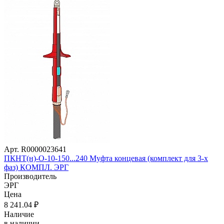
Арт. R0000023641
ПКНТ(н)-О-10-150...240 Муфта концевая (комплект для 3-х
фаз) КОМПЛ. ЭРГ
Производитель
ЭРГ
Цена
8 241
.04
₽
Наличие
в наличии