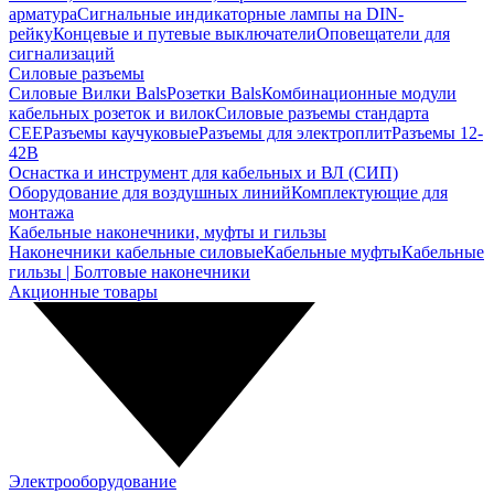
арматура
Сигнальные индикаторные лампы на DIN-
рейку
Концевые и путевые выключатели
Оповещатели для
сигнализаций
Силовые разъемы
Силовые Вилки Bals
Розетки Bals
Комбинационные модули
кабельных розеток и вилок
Силовые разъемы стандарта
CEE
Разъемы каучуковые
Разъемы для электроплит
Разъемы 12-
42В
Оснастка и инструмент для кабельных и ВЛ (СИП)
Оборудование для воздушных линий
Комплектующие для
монтажа
Кабельные наконечники, муфты и гильзы
Наконечники кабельные силовые
Кабельные муфты
Кабельные
гильзы | Болтовые наконечники
Акционные товары
Электрооборудование