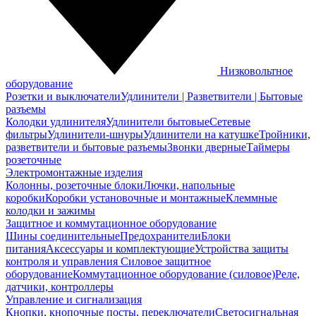
Низковольтное
оборудование
Розетки и выключатели
Удлинители | Разветвители | Бытовые
разъемы
Колодки удлинителя
Удлинители бытовые
Сетевые
фильтры
Удлинители-шнуры
Удлинители на катушке
Тройники,
разветвители и бытовые разъемы
Звонки дверные
Таймеры
розеточные
Электромонтажные изделия
Колонны, розеточные блоки
Лючки, напольные
коробки
Коробки установочные и монтажные
Клеммные
колодки и зажимы
Защитное и коммутационное оборудование
Шины соединительные
Предохранители
Блоки
питания
Аксессуары и комплектующие
Устройства защиты
контроля и управления
Силовое защитное
оборудование
Коммутационное оборудование (силовое)
Реле,
датчики, контроллеры
Управление и сигнализация
Кнопки, кнопочные посты, переключатели
Светосигнальная