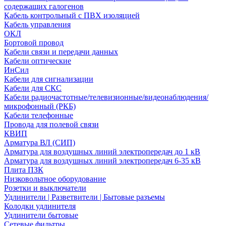
содержащих галогенов
Кабель контрольный с ПВХ изоляцией
Кабель управления
ОКЛ
Бортовой провод
Кабели связи и передачи данных
Кабели оптические
ИнСил
Кабели для сигнализации
Кабели для СКС
Кабели радиочастотные/телевизионные/видеонаблюдения/
микрофонный (РКБ)
Кабели телефонные
Провода для полевой связи
КВИП
Арматура ВЛ (СИП)
Арматура для воздушных линий электропередач до 1 кВ
Арматура для воздушных линий электропередач 6-35 кВ
Плита ПЗК
Низковольтное оборудование
Розетки и выключатели
Удлинители | Разветвители | Бытовые разъемы
Колодки удлинителя
Удлинители бытовые
Сетевые фильтры