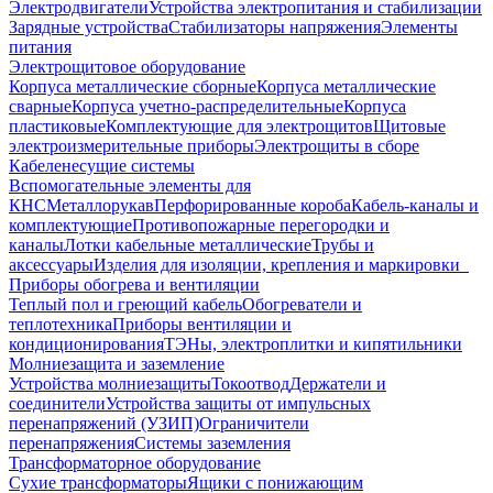
Электродвигатели
Устройства электропитания и стабилизации
Зарядные устройства
Стабилизаторы напряжения
Элементы
питания
Электрощитовое оборудование
Корпуса металлические сборные
Корпуса металлические
сварные
Корпуса учетно-распределительные
Корпуса
пластиковые
Комплектующие для электрощитов
Щитовые
электроизмерительные приборы
Электрощиты в сборе
Кабеленесущие системы
Вспомогательные элементы для
КНС
Металлорукав
Перфорированные короба
Кабель-каналы и
комплектующие
Противопожарные перегородки и
каналы
Лотки кабельные металлические
Трубы и
аксессуары
Изделия для изоляции, крепления и маркировки
Приборы обогрева и вентиляции
Теплый пол и греющий кабель
Обогреватели и
теплотехника
Приборы вентиляции и
кондиционирования
ТЭНы, электроплитки и кипятильники
Молниезащита и заземление
Устройства молниезащиты
Токоотвод
Держатели и
соединители
Устройства защиты от импульсных
перенапряжений (УЗИП)
Ограничители
перенапряжения
Системы заземления
Трансформаторное оборудование
Сухие трансформаторы
Ящики с понижающим