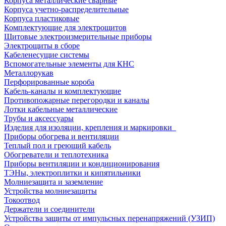
Корпуса металлические сварные
Корпуса учетно-распределительные
Корпуса пластиковые
Комплектующие для электрощитов
Щитовые электроизмерительные приборы
Электрощиты в сборе
Кабеленесущие системы
Вспомогательные элементы для КНС
Металлорукав
Перфорированные короба
Кабель-каналы и комплектующие
Противопожарные перегородки и каналы
Лотки кабельные металлические
Трубы и аксессуары
Изделия для изоляции, крепления и маркировки
Приборы обогрева и вентиляции
Теплый пол и греющий кабель
Обогреватели и теплотехника
Приборы вентиляции и кондиционирования
ТЭНы, электроплитки и кипятильники
Молниезащита и заземление
Устройства молниезащиты
Токоотвод
Держатели и соединители
Устройства защиты от импульсных перенапряжений (УЗИП)