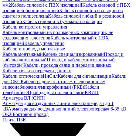
мм2
Кабель силовой с ПВХ изоляцией
Кабель силовой с ПВХ
изоляцией бронированный
Кабель силовой в изоляции из
сшитого полиэтилена
Кабель силовой гибкий в резиновой
изоляции
Кабель силовой в бумажной изоляции
Кабели контроля и управления
Кабель контрольный из полимерных композиций, не
содержащих галогенов
Кабель контрольный с ПВХ
изоляцией
Кабель управления
Кабели и провода монтажные
Кабель монтажный
Кабель специализированный
Провод и
кабель одножильный
Провод и кабель многожильный
(бытовой)
Кабели, провода связи и передачи данных
Кабели связи и передачи данных
Кабели оптические
ИнСил
Кабели для сигнализации
Кабели
для СКС
Кабели радиочастотные/телевизионные/
видеонаблюдения/микрофонный (РКБ)
Кабели
телефонные
Провода для полевой связи
КВИП
Арматура ВЛ (СИП)
Арматура для воздушных линий электропередач до 1
кВ
Арматура для воздушных линий электропередач 6-35 кВ
ОКЛ
Бортовой провод
Плита ПЗК