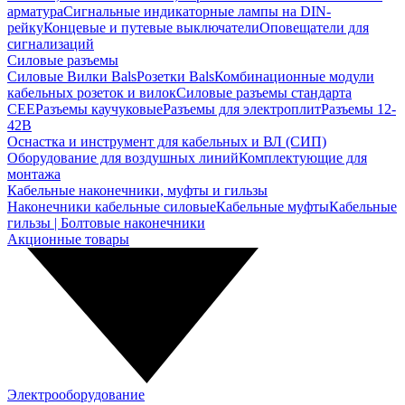
арматура
Сигнальные индикаторные лампы на DIN-
рейку
Концевые и путевые выключатели
Оповещатели для
сигнализаций
Силовые разъемы
Силовые Вилки Bals
Розетки Bals
Комбинационные модули
кабельных розеток и вилок
Силовые разъемы стандарта
CEE
Разъемы каучуковые
Разъемы для электроплит
Разъемы 12-
42В
Оснастка и инструмент для кабельных и ВЛ (СИП)
Оборудование для воздушных линий
Комплектующие для
монтажа
Кабельные наконечники, муфты и гильзы
Наконечники кабельные силовые
Кабельные муфты
Кабельные
гильзы | Болтовые наконечники
Акционные товары
Электрооборудование