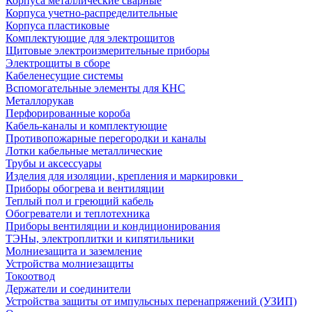
Корпуса металлические сварные
Корпуса учетно-распределительные
Корпуса пластиковые
Комплектующие для электрощитов
Щитовые электроизмерительные приборы
Электрощиты в сборе
Кабеленесущие системы
Вспомогательные элементы для КНС
Металлорукав
Перфорированные короба
Кабель-каналы и комплектующие
Противопожарные перегородки и каналы
Лотки кабельные металлические
Трубы и аксессуары
Изделия для изоляции, крепления и маркировки
Приборы обогрева и вентиляции
Теплый пол и греющий кабель
Обогреватели и теплотехника
Приборы вентиляции и кондиционирования
ТЭНы, электроплитки и кипятильники
Молниезащита и заземление
Устройства молниезащиты
Токоотвод
Держатели и соединители
Устройства защиты от импульсных перенапряжений (УЗИП)