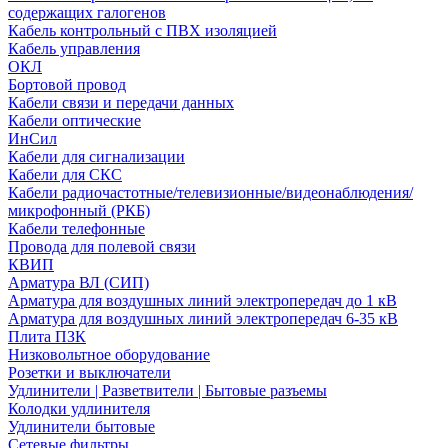
содержащих галогенов
Кабель контрольный с ПВХ изоляцией
Кабель управления
ОКЛ
Бортовой провод
Кабели связи и передачи данных
Кабели оптические
ИнСил
Кабели для сигнализации
Кабели для СКС
Кабели радиочастотные/телевизионные/видеонаблюдения/
микрофонный (РКБ)
Кабели телефонные
Провода для полевой связи
КВИП
Арматура ВЛ (СИП)
Арматура для воздушных линий электропередач до 1 кВ
Арматура для воздушных линий электропередач 6-35 кВ
Плита ПЗК
Низковольтное оборудование
Розетки и выключатели
Удлинители | Разветвители | Бытовые разъемы
Колодки удлинителя
Удлинители бытовые
Сетевые фильтры