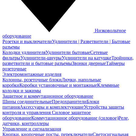
Низковольтное
оборудование
Розетки и выключатели
Удлинители | Разветвители | Бытовые
разъемы
Колодки удлинителя
Удлинители бытовые
Сетевые
фильтры
Удлинители-шнуры
Удлинители на катушке
Тройники,
разветвители и бытовые разъемы
Звонки дверные
Таймеры
розеточные
Электромонтажные изделия
Колонны, розеточные блоки
Лючки, напольные
коробки
Коробки установочные и монтажные
Клеммные
колодки и зажимы
Защитное и коммутационное оборудование
Шины соединительные
Предохранители
Блоки
питания
Аксессуары и комплектующие
Устройства защиты
контроля и управления
Силовое защитное
оборудование
Коммутационное оборудование (силовое)
Реле,
датчики, контроллеры
Управление и сигнализация
Кнопки, кнопочные посты, переключатели
Светосигнальная