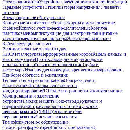
Электродвигатели
Устройства электропитания и стабилизации
Зарядные устройства
Стабилизаторы напряжения
Элементы
питания
Электрощитовое оборудование
Корпуса металлические сборные
Корпуса металлические
сварные
Корпуса учетно-распределительные
Корпуса
пластиковые
Комплектующие для электрощитов
Щитовые
электроизмерительные приборы
Электрощиты в сборе
Кабеленесущие системы
Вспомогательные элементы для
КНС
Металлорукав
Перфорированные короба
Кабель-каналы и
комплектующие
Противопожарные перегородки и
каналы
Лотки кабельные металлические
Трубы и
аксессуары
Изделия для изоляции, крепления и маркировки
Приборы обогрева и вентиляции
Теплый пол и греющий кабель
Обогреватели и
теплотехника
Приборы вентиляции и
кондиционирования
ТЭНы, электроплитки и кипятильники
Молниезащита и заземление
Устройства молниезащиты
Токоотвод
Держатели и
соединители
Устройства защиты от импульсных
перенапряжений (УЗИП)
Ограничители
перенапряжения
Системы заземления
Трансформаторное оборудование
Сухие трансформаторы
Ящики с понижающим