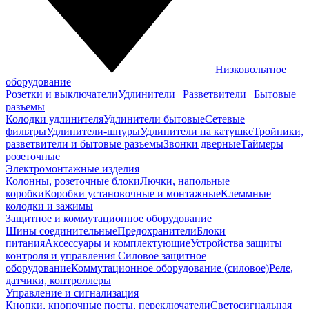
Низковольтное
оборудование
Розетки и выключатели
Удлинители | Разветвители | Бытовые
разъемы
Колодки удлинителя
Удлинители бытовые
Сетевые
фильтры
Удлинители-шнуры
Удлинители на катушке
Тройники,
разветвители и бытовые разъемы
Звонки дверные
Таймеры
розеточные
Электромонтажные изделия
Колонны, розеточные блоки
Лючки, напольные
коробки
Коробки установочные и монтажные
Клеммные
колодки и зажимы
Защитное и коммутационное оборудование
Шины соединительные
Предохранители
Блоки
питания
Аксессуары и комплектующие
Устройства защиты
контроля и управления
Силовое защитное
оборудование
Коммутационное оборудование (силовое)
Реле,
датчики, контроллеры
Управление и сигнализация
Кнопки, кнопочные посты, переключатели
Светосигнальная