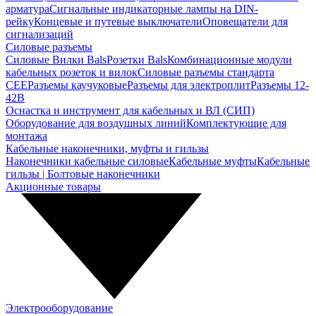
арматура
Сигнальные индикаторные лампы на DIN-
рейку
Концевые и путевые выключатели
Оповещатели для
сигнализаций
Силовые разъемы
Силовые Вилки Bals
Розетки Bals
Комбинационные модули
кабельных розеток и вилок
Силовые разъемы стандарта
CEE
Разъемы каучуковые
Разъемы для электроплит
Разъемы 12-
42В
Оснастка и инструмент для кабельных и ВЛ (СИП)
Оборудование для воздушных линий
Комплектующие для
монтажа
Кабельные наконечники, муфты и гильзы
Наконечники кабельные силовые
Кабельные муфты
Кабельные
гильзы | Болтовые наконечники
Акционные товары
Электрооборудование