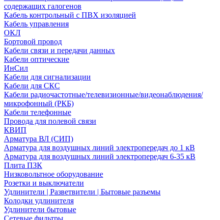
содержащих галогенов
Кабель контрольный с ПВХ изоляцией
Кабель управления
ОКЛ
Бортовой провод
Кабели связи и передачи данных
Кабели оптические
ИнСил
Кабели для сигнализации
Кабели для СКС
Кабели радиочастотные/телевизионные/видеонаблюдения/
микрофонный (РКБ)
Кабели телефонные
Провода для полевой связи
КВИП
Арматура ВЛ (СИП)
Арматура для воздушных линий электропередач до 1 кВ
Арматура для воздушных линий электропередач 6-35 кВ
Плита ПЗК
Низковольтное оборудование
Розетки и выключатели
Удлинители | Разветвители | Бытовые разъемы
Колодки удлинителя
Удлинители бытовые
Сетевые фильтры