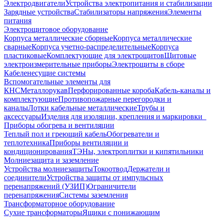
Электродвигатели
Устройства электропитания и стабилизации
Зарядные устройства
Стабилизаторы напряжения
Элементы
питания
Электрощитовое оборудование
Корпуса металлические сборные
Корпуса металлические
сварные
Корпуса учетно-распределительные
Корпуса
пластиковые
Комплектующие для электрощитов
Щитовые
электроизмерительные приборы
Электрощиты в сборе
Кабеленесущие системы
Вспомогательные элементы для
КНС
Металлорукав
Перфорированные короба
Кабель-каналы и
комплектующие
Противопожарные перегородки и
каналы
Лотки кабельные металлические
Трубы и
аксессуары
Изделия для изоляции, крепления и маркировки
Приборы обогрева и вентиляции
Теплый пол и греющий кабель
Обогреватели и
теплотехника
Приборы вентиляции и
кондиционирования
ТЭНы, электроплитки и кипятильники
Молниезащита и заземление
Устройства молниезащиты
Токоотвод
Держатели и
соединители
Устройства защиты от импульсных
перенапряжений (УЗИП)
Ограничители
перенапряжения
Системы заземления
Трансформаторное оборудование
Сухие трансформаторы
Ящики с понижающим