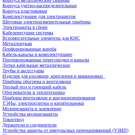
Корпуса металлические сварные
Корпуса учетно-распределительные
Корпуса пластиковые
Комплектующие для электрощитов
Щитовые электроизмерительные приборы
Электрощиты в сборе
Кабеленесущие системы
Вспомогательные элементы для КНС
Металлорукав
Перфорированные короба
Кабель-каналы и комплектующие
Противопожарные перегородки и каналы
Лотки кабельные металлические
Трубы и аксессуары
Изделия для изоляции, крепления и маркировки
Приборы обогрева и вентиляции
Теплый пол и греющий кабель
Обогреватели и теплотехника
Приборы вентиляции и кондиционирования
ТЭНы, электроплитки и кипятильники
Молниезащита и заземление
Устройства молниезащиты
Токоотвод
Держатели и соединители
Устройства защиты от импульсных перенапряжений (УЗИП)