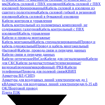
мм2
Кабель силовой с ПВХ изоляцией
Кабель силовой с ПВХ
изоляцией бронированный
Кабель силовой в изоляции из
сшитого полиэтилена
Кабель силовой гибкий в резиновой
изоляции
Кабель силовой в бумажной изоляции
Кабели контроля и управления
Кабель контрольный из полимерных композиций, не
содержащих галогенов
Кабель контрольный с ПВХ
изоляцией
Кабель управления
Кабели и провода монтажные
Кабель монтажный
Кабель специализированный
Провод и
кабель одножильный
Провод и кабель многожильный
(бытовой)
Кабели, провода связи и передачи данных
Кабели связи и передачи данных
Кабели оптические
ИнСил
Кабели для сигнализации
Кабели
для СКС
Кабели радиочастотные/телевизионные/
видеонаблюдения/микрофонный (РКБ)
Кабели
телефонные
Провода для полевой связи
КВИП
Арматура ВЛ (СИП)
Арматура для воздушных линий электропередач до 1
кВ
Арматура для воздушных линий электропередач 6-35 кВ
ОКЛ
Бортовой провод
Плита ПЗК