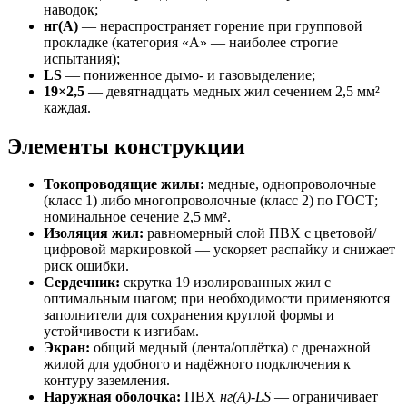
наводок;
нг(А)
— нераспространяет горение при групповой
прокладке (категория «А» — наиболее строгие
испытания);
LS
— пониженное дымо- и газовыделение;
19×2,5
— девятнадцать медных жил сечением 2,5 мм²
каждая.
Элементы конструкции
Токопроводящие жилы:
медные, однопроволочные
(класс 1) либо многопроволочные (класс 2) по ГОСТ;
номинальное сечение 2,5 мм².
Изоляция жил:
равномерный слой ПВХ с цветовой/
цифровой маркировкой — ускоряет распайку и снижает
риск ошибки.
Сердечник:
скрутка 19 изолированных жил с
оптимальным шагом; при необходимости применяются
заполнители для сохранения круглой формы и
устойчивости к изгибам.
Экран:
общий медный (лента/оплётка) с дренажной
жилой для удобного и надёжного подключения к
контуру заземления.
Наружная оболочка:
ПВХ
нг(А)-LS
— ограничивает