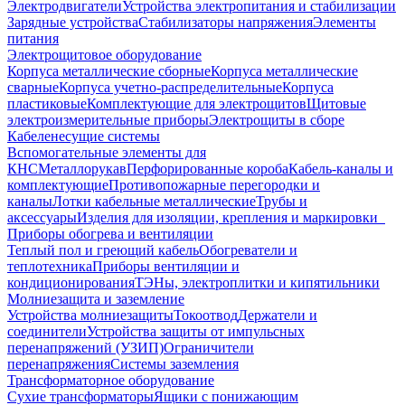
Электродвигатели
Устройства электропитания и стабилизации
Зарядные устройства
Стабилизаторы напряжения
Элементы
питания
Электрощитовое оборудование
Корпуса металлические сборные
Корпуса металлические
сварные
Корпуса учетно-распределительные
Корпуса
пластиковые
Комплектующие для электрощитов
Щитовые
электроизмерительные приборы
Электрощиты в сборе
Кабеленесущие системы
Вспомогательные элементы для
КНС
Металлорукав
Перфорированные короба
Кабель-каналы и
комплектующие
Противопожарные перегородки и
каналы
Лотки кабельные металлические
Трубы и
аксессуары
Изделия для изоляции, крепления и маркировки
Приборы обогрева и вентиляции
Теплый пол и греющий кабель
Обогреватели и
теплотехника
Приборы вентиляции и
кондиционирования
ТЭНы, электроплитки и кипятильники
Молниезащита и заземление
Устройства молниезащиты
Токоотвод
Держатели и
соединители
Устройства защиты от импульсных
перенапряжений (УЗИП)
Ограничители
перенапряжения
Системы заземления
Трансформаторное оборудование
Сухие трансформаторы
Ящики с понижающим