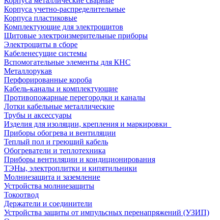
Корпуса металлические сварные
Корпуса учетно-распределительные
Корпуса пластиковые
Комплектующие для электрощитов
Щитовые электроизмерительные приборы
Электрощиты в сборе
Кабеленесущие системы
Вспомогательные элементы для КНС
Металлорукав
Перфорированные короба
Кабель-каналы и комплектующие
Противопожарные перегородки и каналы
Лотки кабельные металлические
Трубы и аксессуары
Изделия для изоляции, крепления и маркировки
Приборы обогрева и вентиляции
Теплый пол и греющий кабель
Обогреватели и теплотехника
Приборы вентиляции и кондиционирования
ТЭНы, электроплитки и кипятильники
Молниезащита и заземление
Устройства молниезащиты
Токоотвод
Держатели и соединители
Устройства защиты от импульсных перенапряжений (УЗИП)