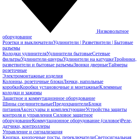
Низковольтное
оборудование
Розетки и выключатели
Удлинители | Разветвители | Бытовые
разъемы
Колодки удлинителя
Удлинители бытовые
Сетевые
фильтры
Удлинители-шнуры
Удлинители на катушке
Тройники,
разветвители и бытовые разъемы
Звонки дверные
Таймеры
розеточные
Электромонтажные изделия
Колонны, розеточные блоки
Лючки, напольные
коробки
Коробки установочные и монтажные
Клеммные
колодки и зажимы
Защитное и коммутационное оборудование
Шины соединительные
Предохранители
Блоки
питания
Аксессуары и комплектующие
Устройства защиты
контроля и управления
Силовое защитное
оборудование
Коммутационное оборудование (силовое)
Реле,
датчики, контроллеры
Управление и сигнализация
Кнопки, кнопочные посты, переключатели
Светосигнальная