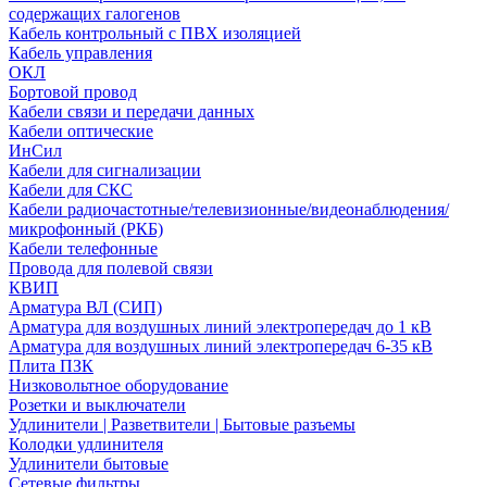
содержащих галогенов
Кабель контрольный с ПВХ изоляцией
Кабель управления
ОКЛ
Бортовой провод
Кабели связи и передачи данных
Кабели оптические
ИнСил
Кабели для сигнализации
Кабели для СКС
Кабели радиочастотные/телевизионные/видеонаблюдения/
микрофонный (РКБ)
Кабели телефонные
Провода для полевой связи
КВИП
Арматура ВЛ (СИП)
Арматура для воздушных линий электропередач до 1 кВ
Арматура для воздушных линий электропередач 6-35 кВ
Плита ПЗК
Низковольтное оборудование
Розетки и выключатели
Удлинители | Разветвители | Бытовые разъемы
Колодки удлинителя
Удлинители бытовые
Сетевые фильтры