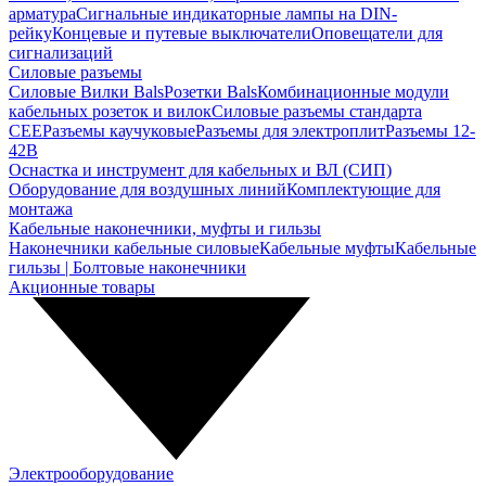
арматура
Сигнальные индикаторные лампы на DIN-
рейку
Концевые и путевые выключатели
Оповещатели для
сигнализаций
Силовые разъемы
Силовые Вилки Bals
Розетки Bals
Комбинационные модули
кабельных розеток и вилок
Силовые разъемы стандарта
CEE
Разъемы каучуковые
Разъемы для электроплит
Разъемы 12-
42В
Оснастка и инструмент для кабельных и ВЛ (СИП)
Оборудование для воздушных линий
Комплектующие для
монтажа
Кабельные наконечники, муфты и гильзы
Наконечники кабельные силовые
Кабельные муфты
Кабельные
гильзы | Болтовые наконечники
Акционные товары
Электрооборудование