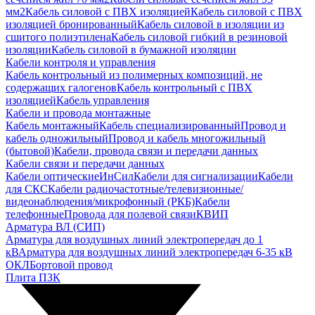
мм2
Кабель силовой с ПВХ изоляцией
Кабель силовой с ПВХ
изоляцией бронированный
Кабель силовой в изоляции из
сшитого полиэтилена
Кабель силовой гибкий в резиновой
изоляции
Кабель силовой в бумажной изоляции
Кабели контроля и управления
Кабель контрольный из полимерных композиций, не
содержащих галогенов
Кабель контрольный с ПВХ
изоляцией
Кабель управления
Кабели и провода монтажные
Кабель монтажный
Кабель специализированный
Провод и
кабель одножильный
Провод и кабель многожильный
(бытовой)
Кабели, провода связи и передачи данных
Кабели связи и передачи данных
Кабели оптические
ИнСил
Кабели для сигнализации
Кабели
для СКС
Кабели радиочастотные/телевизионные/
видеонаблюдения/микрофонный (РКБ)
Кабели
телефонные
Провода для полевой связи
КВИП
Арматура ВЛ (СИП)
Арматура для воздушных линий электропередач до 1
кВ
Арматура для воздушных линий электропередач 6-35 кВ
ОКЛ
Бортовой провод
Плита ПЗК