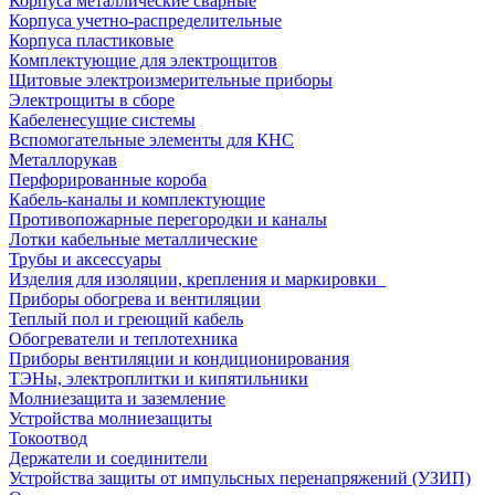
Корпуса металлические сварные
Корпуса учетно-распределительные
Корпуса пластиковые
Комплектующие для электрощитов
Щитовые электроизмерительные приборы
Электрощиты в сборе
Кабеленесущие системы
Вспомогательные элементы для КНС
Металлорукав
Перфорированные короба
Кабель-каналы и комплектующие
Противопожарные перегородки и каналы
Лотки кабельные металлические
Трубы и аксессуары
Изделия для изоляции, крепления и маркировки
Приборы обогрева и вентиляции
Теплый пол и греющий кабель
Обогреватели и теплотехника
Приборы вентиляции и кондиционирования
ТЭНы, электроплитки и кипятильники
Молниезащита и заземление
Устройства молниезащиты
Токоотвод
Держатели и соединители
Устройства защиты от импульсных перенапряжений (УЗИП)