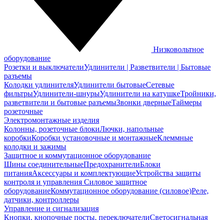
Низковольтное
оборудование
Розетки и выключатели
Удлинители | Разветвители | Бытовые
разъемы
Колодки удлинителя
Удлинители бытовые
Сетевые
фильтры
Удлинители-шнуры
Удлинители на катушке
Тройники,
разветвители и бытовые разъемы
Звонки дверные
Таймеры
розеточные
Электромонтажные изделия
Колонны, розеточные блоки
Лючки, напольные
коробки
Коробки установочные и монтажные
Клеммные
колодки и зажимы
Защитное и коммутационное оборудование
Шины соединительные
Предохранители
Блоки
питания
Аксессуары и комплектующие
Устройства защиты
контроля и управления
Силовое защитное
оборудование
Коммутационное оборудование (силовое)
Реле,
датчики, контроллеры
Управление и сигнализация
Кнопки, кнопочные посты, переключатели
Светосигнальная