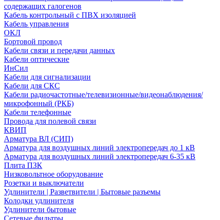
содержащих галогенов
Кабель контрольный с ПВХ изоляцией
Кабель управления
ОКЛ
Бортовой провод
Кабели связи и передачи данных
Кабели оптические
ИнСил
Кабели для сигнализации
Кабели для СКС
Кабели радиочастотные/телевизионные/видеонаблюдения/
микрофонный (РКБ)
Кабели телефонные
Провода для полевой связи
КВИП
Арматура ВЛ (СИП)
Арматура для воздушных линий электропередач до 1 кВ
Арматура для воздушных линий электропередач 6-35 кВ
Плита ПЗК
Низковольтное оборудование
Розетки и выключатели
Удлинители | Разветвители | Бытовые разъемы
Колодки удлинителя
Удлинители бытовые
Сетевые фильтры