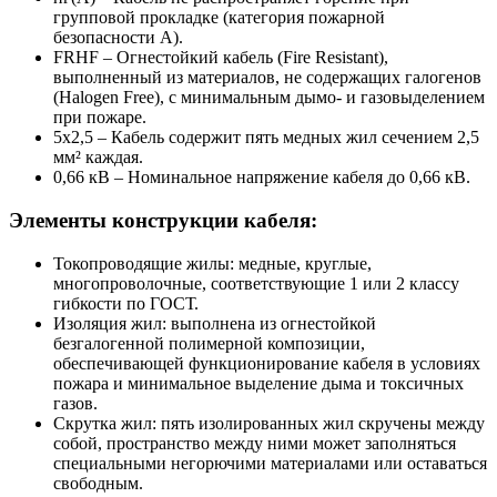
групповой прокладке (категория пожарной
безопасности А).
FRHF
– Огнестойкий кабель (Fire Resistant),
выполненный из материалов, не содержащих галогенов
(Halogen Free), с минимальным дымо- и газовыделением
при пожаре.
5х2,5
– Кабель содержит пять медных жил сечением 2,5
мм² каждая.
0,66 кВ
– Номинальное напряжение кабеля до 0,66 кВ.
Элементы конструкции кабеля:
Токопроводящие жилы:
медные, круглые,
многопроволочные, соответствующие 1 или 2 классу
гибкости по ГОСТ.
Изоляция жил:
выполнена из огнестойкой
безгалогенной полимерной композиции,
обеспечивающей функционирование кабеля в условиях
пожара и минимальное выделение дыма и токсичных
газов.
Скрутка жил:
пять изолированных жил скручены между
собой, пространство между ними может заполняться
специальными негорючими материалами или оставаться
свободным.