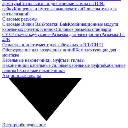
арматура
Сигнальные индикаторные лампы на DIN-
рейку
Концевые и путевые выключатели
Оповещатели для
сигнализаций
Силовые разъемы
Силовые Вилки Bals
Розетки Bals
Комбинационные модули
кабельных розеток и вилок
Силовые разъемы стандарта
CEE
Разъемы каучуковые
Разъемы для электроплит
Разъемы 12-
42В
Оснастка и инструмент для кабельных и ВЛ (СИП)
Оборудование для воздушных линий
Комплектующие для
монтажа
Кабельные наконечники, муфты и гильзы
Наконечники кабельные силовые
Кабельные муфты
Кабельные
гильзы | Болтовые наконечники
Акционные товары
Электрооборудование