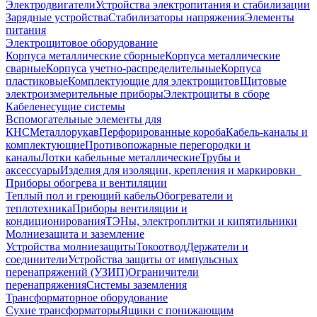
Электродвигатели
Устройства электропитания и стабилизации
Зарядные устройства
Стабилизаторы напряжения
Элементы
питания
Электрощитовое оборудование
Корпуса металлические сборные
Корпуса металлические
сварные
Корпуса учетно-распределительные
Корпуса
пластиковые
Комплектующие для электрощитов
Щитовые
электроизмерительные приборы
Электрощиты в сборе
Кабеленесущие системы
Вспомогательные элементы для
КНС
Металлорукав
Перфорированные короба
Кабель-каналы и
комплектующие
Противопожарные перегородки и
каналы
Лотки кабельные металлические
Трубы и
аксессуары
Изделия для изоляции, крепления и маркировки
Приборы обогрева и вентиляции
Теплый пол и греющий кабель
Обогреватели и
теплотехника
Приборы вентиляции и
кондиционирования
ТЭНы, электроплитки и кипятильники
Молниезащита и заземление
Устройства молниезащиты
Токоотвод
Держатели и
соединители
Устройства защиты от импульсных
перенапряжений (УЗИП)
Ограничители
перенапряжения
Системы заземления
Трансформаторное оборудование
Сухие трансформаторы
Ящики с понижающим