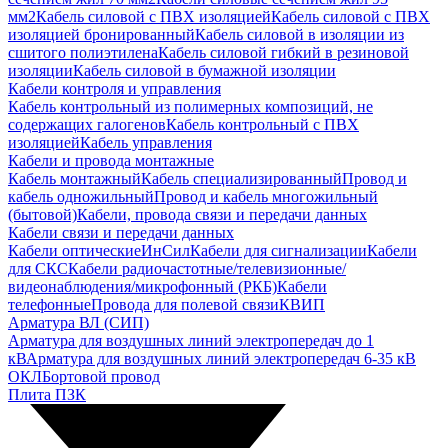
мм2
Кабель силовой с ПВХ изоляцией
Кабель силовой с ПВХ
изоляцией бронированный
Кабель силовой в изоляции из
сшитого полиэтилена
Кабель силовой гибкий в резиновой
изоляции
Кабель силовой в бумажной изоляции
Кабели контроля и управления
Кабель контрольный из полимерных композиций, не
содержащих галогенов
Кабель контрольный с ПВХ
изоляцией
Кабель управления
Кабели и провода монтажные
Кабель монтажный
Кабель специализированный
Провод и
кабель одножильный
Провод и кабель многожильный
(бытовой)
Кабели, провода связи и передачи данных
Кабели связи и передачи данных
Кабели оптические
ИнСил
Кабели для сигнализации
Кабели
для СКС
Кабели радиочастотные/телевизионные/
видеонаблюдения/микрофонный (РКБ)
Кабели
телефонные
Провода для полевой связи
КВИП
Арматура ВЛ (СИП)
Арматура для воздушных линий электропередач до 1
кВ
Арматура для воздушных линий электропередач 6-35 кВ
ОКЛ
Бортовой провод
Плита ПЗК