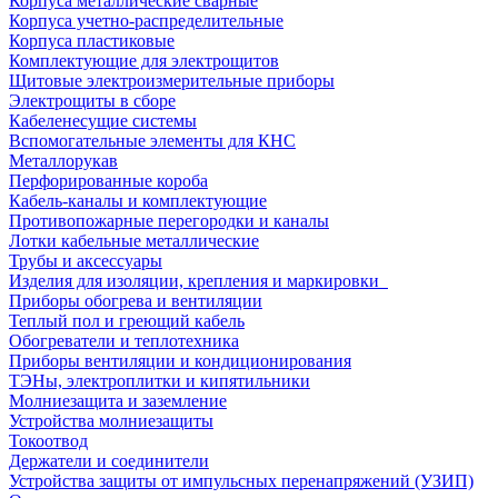
Корпуса металлические сварные
Корпуса учетно-распределительные
Корпуса пластиковые
Комплектующие для электрощитов
Щитовые электроизмерительные приборы
Электрощиты в сборе
Кабеленесущие системы
Вспомогательные элементы для КНС
Металлорукав
Перфорированные короба
Кабель-каналы и комплектующие
Противопожарные перегородки и каналы
Лотки кабельные металлические
Трубы и аксессуары
Изделия для изоляции, крепления и маркировки
Приборы обогрева и вентиляции
Теплый пол и греющий кабель
Обогреватели и теплотехника
Приборы вентиляции и кондиционирования
ТЭНы, электроплитки и кипятильники
Молниезащита и заземление
Устройства молниезащиты
Токоотвод
Держатели и соединители
Устройства защиты от импульсных перенапряжений (УЗИП)