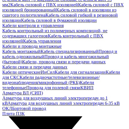
мм2
Кабель силовой с ПВХ изоляцией
Кабель силовой с ПВХ
изоляцией бронированный
Кабель силовой в изоляции из
сшитого полиэтилена
Кабель силовой гибкий в резиновой
изоляции
Кабель силовой в бумажной изоляции
Кабели контроля и управления
Кабель контрольный из полимерных композиций, не
содержащих галогенов
Кабель контрольный с ПВХ
изоляцией
Кабель управления
Кабели и провода монтажные
Кабель монтажный
Кабель специализированный
Провод и
кабель одножильный
Провод и кабель многожильный
(бытовой)
Кабели, провода связи и передачи данных
Кабели связи и передачи данных
Кабели оптические
ИнСил
Кабели для сигнализации
Кабели
для СКС
Кабели радиочастотные/телевизионные/
видеонаблюдения/микрофонный (РКБ)
Кабели
телефонные
Провода для полевой связи
КВИП
Арматура ВЛ (СИП)
Арматура для воздушных линий электропередач до 1
кВ
Арматура для воздушных линий электропередач 6-35 кВ
ОКЛ
Бортовой провод
Плита ПЗК