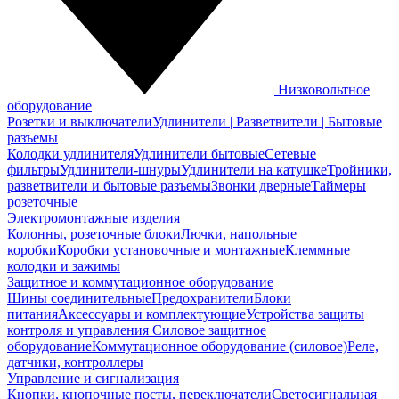
Низковольтное
оборудование
Розетки и выключатели
Удлинители | Разветвители | Бытовые
разъемы
Колодки удлинителя
Удлинители бытовые
Сетевые
фильтры
Удлинители-шнуры
Удлинители на катушке
Тройники,
разветвители и бытовые разъемы
Звонки дверные
Таймеры
розеточные
Электромонтажные изделия
Колонны, розеточные блоки
Лючки, напольные
коробки
Коробки установочные и монтажные
Клеммные
колодки и зажимы
Защитное и коммутационное оборудование
Шины соединительные
Предохранители
Блоки
питания
Аксессуары и комплектующие
Устройства защиты
контроля и управления
Силовое защитное
оборудование
Коммутационное оборудование (силовое)
Реле,
датчики, контроллеры
Управление и сигнализация
Кнопки, кнопочные посты, переключатели
Светосигнальная