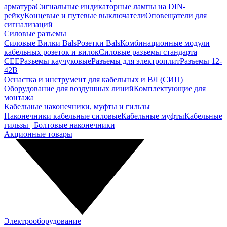
арматура
Сигнальные индикаторные лампы на DIN-
рейку
Концевые и путевые выключатели
Оповещатели для
сигнализаций
Силовые разъемы
Силовые Вилки Bals
Розетки Bals
Комбинационные модули
кабельных розеток и вилок
Силовые разъемы стандарта
CEE
Разъемы каучуковые
Разъемы для электроплит
Разъемы 12-
42В
Оснастка и инструмент для кабельных и ВЛ (СИП)
Оборудование для воздушных линий
Комплектующие для
монтажа
Кабельные наконечники, муфты и гильзы
Наконечники кабельные силовые
Кабельные муфты
Кабельные
гильзы | Болтовые наконечники
Акционные товары
Электрооборудование