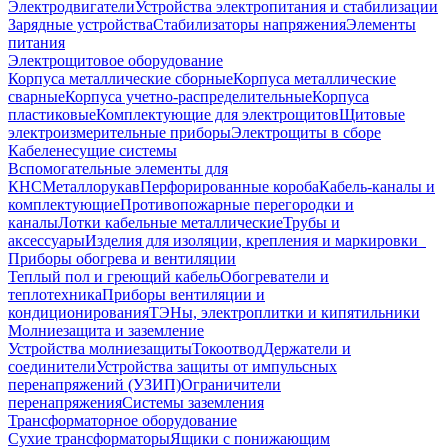
Электродвигатели
Устройства электропитания и стабилизации
Зарядные устройства
Стабилизаторы напряжения
Элементы
питания
Электрощитовое оборудование
Корпуса металлические сборные
Корпуса металлические
сварные
Корпуса учетно-распределительные
Корпуса
пластиковые
Комплектующие для электрощитов
Щитовые
электроизмерительные приборы
Электрощиты в сборе
Кабеленесущие системы
Вспомогательные элементы для
КНС
Металлорукав
Перфорированные короба
Кабель-каналы и
комплектующие
Противопожарные перегородки и
каналы
Лотки кабельные металлические
Трубы и
аксессуары
Изделия для изоляции, крепления и маркировки
Приборы обогрева и вентиляции
Теплый пол и греющий кабель
Обогреватели и
теплотехника
Приборы вентиляции и
кондиционирования
ТЭНы, электроплитки и кипятильники
Молниезащита и заземление
Устройства молниезащиты
Токоотвод
Держатели и
соединители
Устройства защиты от импульсных
перенапряжений (УЗИП)
Ограничители
перенапряжения
Системы заземления
Трансформаторное оборудование
Сухие трансформаторы
Ящики с понижающим