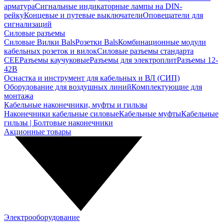
арматура
Сигнальные индикаторные лампы на DIN-
рейку
Концевые и путевые выключатели
Оповещатели для
сигнализаций
Силовые разъемы
Силовые Вилки Bals
Розетки Bals
Комбинационные модули
кабельных розеток и вилок
Силовые разъемы стандарта
CEE
Разъемы каучуковые
Разъемы для электроплит
Разъемы 12-
42В
Оснастка и инструмент для кабельных и ВЛ (СИП)
Оборудование для воздушных линий
Комплектующие для
монтажа
Кабельные наконечники, муфты и гильзы
Наконечники кабельные силовые
Кабельные муфты
Кабельные
гильзы | Болтовые наконечники
Акционные товары
Электрооборудование