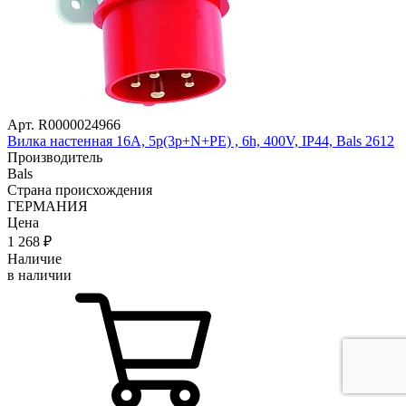
Арт. R0000024966
Вилка настенная 16A, 5p(3р+N+PЕ) , 6h, 400V, IP44, Bals 2612
Производитель
Bals
Страна происхождения
ГЕРМАНИЯ
Цена
1 268
₽
Наличие
в наличии