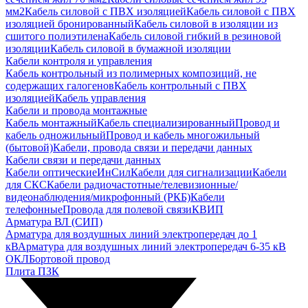
мм2
Кабель силовой с ПВХ изоляцией
Кабель силовой с ПВХ
изоляцией бронированный
Кабель силовой в изоляции из
сшитого полиэтилена
Кабель силовой гибкий в резиновой
изоляции
Кабель силовой в бумажной изоляции
Кабели контроля и управления
Кабель контрольный из полимерных композиций, не
содержащих галогенов
Кабель контрольный с ПВХ
изоляцией
Кабель управления
Кабели и провода монтажные
Кабель монтажный
Кабель специализированный
Провод и
кабель одножильный
Провод и кабель многожильный
(бытовой)
Кабели, провода связи и передачи данных
Кабели связи и передачи данных
Кабели оптические
ИнСил
Кабели для сигнализации
Кабели
для СКС
Кабели радиочастотные/телевизионные/
видеонаблюдения/микрофонный (РКБ)
Кабели
телефонные
Провода для полевой связи
КВИП
Арматура ВЛ (СИП)
Арматура для воздушных линий электропередач до 1
кВ
Арматура для воздушных линий электропередач 6-35 кВ
ОКЛ
Бортовой провод
Плита ПЗК