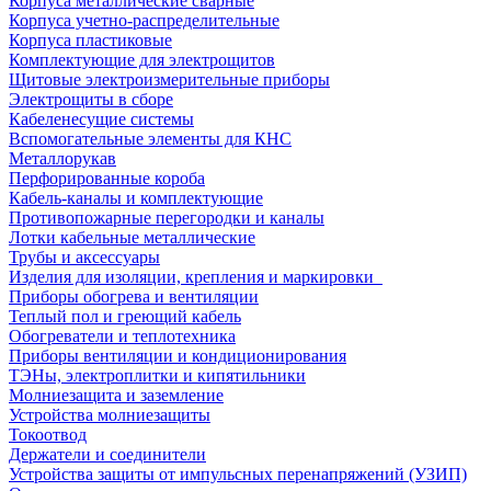
Корпуса металлические сварные
Корпуса учетно-распределительные
Корпуса пластиковые
Комплектующие для электрощитов
Щитовые электроизмерительные приборы
Электрощиты в сборе
Кабеленесущие системы
Вспомогательные элементы для КНС
Металлорукав
Перфорированные короба
Кабель-каналы и комплектующие
Противопожарные перегородки и каналы
Лотки кабельные металлические
Трубы и аксессуары
Изделия для изоляции, крепления и маркировки
Приборы обогрева и вентиляции
Теплый пол и греющий кабель
Обогреватели и теплотехника
Приборы вентиляции и кондиционирования
ТЭНы, электроплитки и кипятильники
Молниезащита и заземление
Устройства молниезащиты
Токоотвод
Держатели и соединители
Устройства защиты от импульсных перенапряжений (УЗИП)