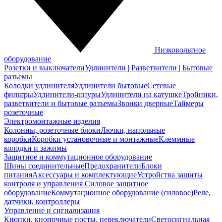
Низковольтное
оборудование
Розетки и выключатели
Удлинители | Разветвители | Бытовые
разъемы
Колодки удлинителя
Удлинители бытовые
Сетевые
фильтры
Удлинители-шнуры
Удлинители на катушке
Тройники,
разветвители и бытовые разъемы
Звонки дверные
Таймеры
розеточные
Электромонтажные изделия
Колонны, розеточные блоки
Лючки, напольные
коробки
Коробки установочные и монтажные
Клеммные
колодки и зажимы
Защитное и коммутационное оборудование
Шины соединительные
Предохранители
Блоки
питания
Аксессуары и комплектующие
Устройства защиты
контроля и управления
Силовое защитное
оборудование
Коммутационное оборудование (силовое)
Реле,
датчики, контроллеры
Управление и сигнализация
Кнопки, кнопочные посты, переключатели
Светосигнальная