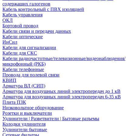
содержащих галогенов
Кабель контрольный с ПВХ изоляцией
Кабель управления
ОКЛ
Бортовой провод
Кабели связи и передачи данных
Кабели оптические
ИнСил
Кабели для сигнализации
Кабели для СКС
Кабели радиочастотные/телевизионные/видеонаблюдения/
микрофонный (РКБ)
Кабели телефонные
Провода для полевой связи
КВИП
Арматура ВЛ (СИП)
Арматура для воздушных линий электропередач до 1 кВ
Арматура для воздушных линий электропередач 6-35 кВ
Плита ПЗК
Низковольтное оборудование
Розетки и выключатели
Удлинители | Разветвители | Бытовые разъемы
Колодки удлинителя
Удлинители бытовые
Сетевые фильтры