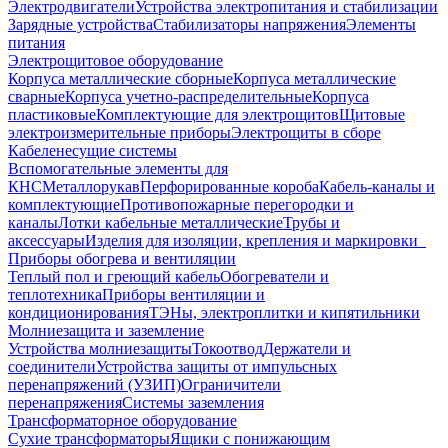
Электродвигатели
Устройства электропитания и стабилизации
Зарядные устройства
Стабилизаторы напряжения
Элементы
питания
Электрощитовое оборудование
Корпуса металлические сборные
Корпуса металлические
сварные
Корпуса учетно-распределительные
Корпуса
пластиковые
Комплектующие для электрощитов
Щитовые
электроизмерительные приборы
Электрощиты в сборе
Кабеленесущие системы
Вспомогательные элементы для
КНС
Металлорукав
Перфорированные короба
Кабель-каналы и
комплектующие
Противопожарные перегородки и
каналы
Лотки кабельные металлические
Трубы и
аксессуары
Изделия для изоляции, крепления и маркировки
Приборы обогрева и вентиляции
Теплый пол и греющий кабель
Обогреватели и
теплотехника
Приборы вентиляции и
кондиционирования
ТЭНы, электроплитки и кипятильники
Молниезащита и заземление
Устройства молниезащиты
Токоотвод
Держатели и
соединители
Устройства защиты от импульсных
перенапряжений (УЗИП)
Ограничители
перенапряжения
Системы заземления
Трансформаторное оборудование
Сухие трансформаторы
Ящики с понижающим