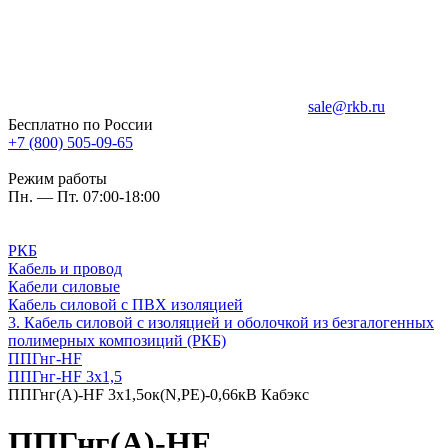
sale@rkb.ru
Бесплатно по России
+7 (800) 505-09-65
Режим работы
Пн. — Пт. 07:00-18:00
РКБ
Кабель и провод
Кабели силовые
Кабель силовой с ПВХ изоляцией
3. Кабель силовой с изоляцией и оболочкой из безгалогенных
полимерных композиций (РКБ)
ППГнг-HF
ППГнг-HF 3х1,5
ППГнг(А)-HF 3х1,5ок(N,PE)-0,66кВ Кабэкс
ППГнг(А)-HF