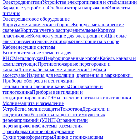
Электродвигатели
Устройства электропитания и стабилизации
Зарядные устройства
Стабилизаторы напряжения
Элементы
питания
Электрощитовое оборудование
Корпуса металлические сборные
Корпуса металлические
сварные
Корпуса учетно-распределительные
Корпуса
пластиковые
Комплектующие для электрощитов
Щитовые
электроизмерительные приборы
Электрощиты в сборе
Кабеленесущие системы
Вспомогательные элементы для
КНС
Металлорукав
Перфорированные короба
Кабель-каналы и
комплектующие
Противопожарные перегородки и
каналы
Лотки кабельные металлические
Трубы и
аксессуары
Изделия для изоляции, крепления и маркировки
Приборы обогрева и вентиляции
Теплый пол и греющий кабель
Обогреватели и
теплотехника
Приборы вентиляции и
кондиционирования
ТЭНы, электроплитки и кипятильники
Молниезащита и заземление
Устройства молниезащиты
Токоотвод
Держатели и
соединители
Устройства защиты от импульсных
перенапряжений (УЗИП)
Ограничители
перенапряжения
Системы заземления
Трансформаторное оборудование
Сухие трансформаторы
Ящики с понижающим