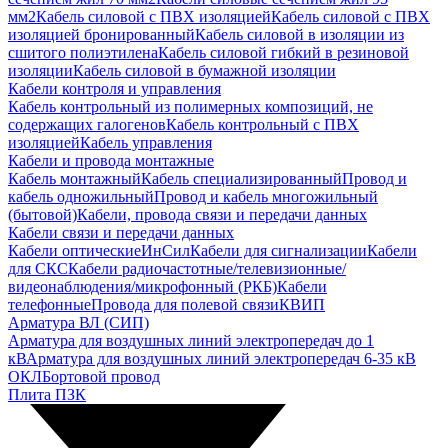
мм2
Кабель силовой с ПВХ изоляцией
Кабель силовой с ПВХ
изоляцией бронированный
Кабель силовой в изоляции из
сшитого полиэтилена
Кабель силовой гибкий в резиновой
изоляции
Кабель силовой в бумажной изоляции
Кабели контроля и управления
Кабель контрольный из полимерных композиций, не
содержащих галогенов
Кабель контрольный с ПВХ
изоляцией
Кабель управления
Кабели и провода монтажные
Кабель монтажный
Кабель специализированный
Провод и
кабель одножильный
Провод и кабель многожильный
(бытовой)
Кабели, провода связи и передачи данных
Кабели связи и передачи данных
Кабели оптические
ИнСил
Кабели для сигнализации
Кабели
для СКС
Кабели радиочастотные/телевизионные/
видеонаблюдения/микрофонный (РКБ)
Кабели
телефонные
Провода для полевой связи
КВИП
Арматура ВЛ (СИП)
Арматура для воздушных линий электропередач до 1
кВ
Арматура для воздушных линий электропередач 6-35 кВ
ОКЛ
Бортовой провод
Плита ПЗК