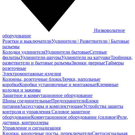
Низковольтное
оборудование
Розетки и выключатели
Удлинители | Разветвители | Бытовые
разъемы
Колодки удлинителя
Удлинители бытовые
Сетевые
фильтры
Удлинители-шнуры
Удлинители на катушке
Тройники,
разветвители и бытовые разъемы
Звонки дверные
Таймеры
розеточные
Электромонтажные изделия
Колонны, розеточные блоки
Лючки, напольные
коробки
Коробки установочные и монтажные
Клеммные
колодки и зажимы
Защитное и коммутационное оборудование
Шины соединительные
Предохранители
Блоки
питания
Аксессуары и комплектующие
Устройства защиты
контроля и управления
Силовое защитное
оборудование
Коммутационное оборудование (силовое)
Реле,
датчики, контроллеры
Управление и сигнализация
Кнопки, кнопочные посты, переключатели
Светосигнальная