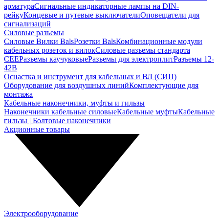
арматура
Сигнальные индикаторные лампы на DIN-
рейку
Концевые и путевые выключатели
Оповещатели для
сигнализаций
Силовые разъемы
Силовые Вилки Bals
Розетки Bals
Комбинационные модули
кабельных розеток и вилок
Силовые разъемы стандарта
CEE
Разъемы каучуковые
Разъемы для электроплит
Разъемы 12-
42В
Оснастка и инструмент для кабельных и ВЛ (СИП)
Оборудование для воздушных линий
Комплектующие для
монтажа
Кабельные наконечники, муфты и гильзы
Наконечники кабельные силовые
Кабельные муфты
Кабельные
гильзы | Болтовые наконечники
Акционные товары
Электрооборудование