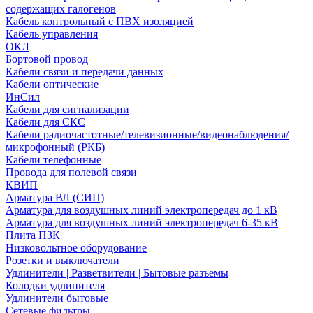
содержащих галогенов
Кабель контрольный с ПВХ изоляцией
Кабель управления
ОКЛ
Бортовой провод
Кабели связи и передачи данных
Кабели оптические
ИнСил
Кабели для сигнализации
Кабели для СКС
Кабели радиочастотные/телевизионные/видеонаблюдения/
микрофонный (РКБ)
Кабели телефонные
Провода для полевой связи
КВИП
Арматура ВЛ (СИП)
Арматура для воздушных линий электропередач до 1 кВ
Арматура для воздушных линий электропередач 6-35 кВ
Плита ПЗК
Низковольтное оборудование
Розетки и выключатели
Удлинители | Разветвители | Бытовые разъемы
Колодки удлинителя
Удлинители бытовые
Сетевые фильтры