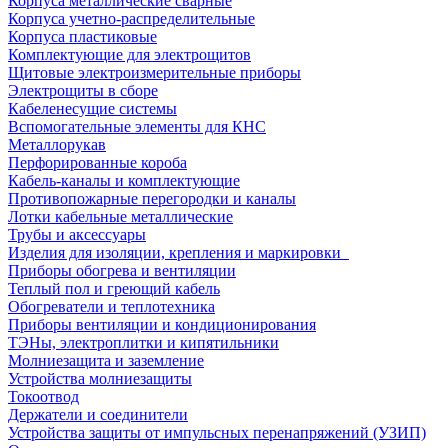
Корпуса металлические сварные
Корпуса учетно-распределительные
Корпуса пластиковые
Комплектующие для электрощитов
Щитовые электроизмерительные приборы
Электрощиты в сборе
Кабеленесущие системы
Вспомогательные элементы для КНС
Металлорукав
Перфорированные короба
Кабель-каналы и комплектующие
Противопожарные перегородки и каналы
Лотки кабельные металлические
Трубы и аксессуары
Изделия для изоляции, крепления и маркировки
Приборы обогрева и вентиляции
Теплый пол и греющий кабель
Обогреватели и теплотехника
Приборы вентиляции и кондиционирования
ТЭНы, электроплитки и кипятильники
Молниезащита и заземление
Устройства молниезащиты
Токоотвод
Держатели и соединители
Устройства защиты от импульсных перенапряжений (УЗИП)