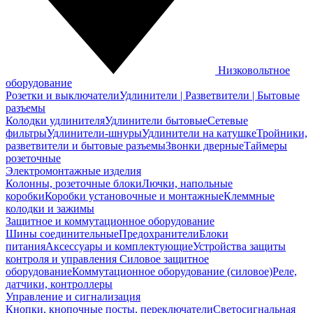
Низковольтное
оборудование
Розетки и выключатели
Удлинители | Разветвители | Бытовые
разъемы
Колодки удлинителя
Удлинители бытовые
Сетевые
фильтры
Удлинители-шнуры
Удлинители на катушке
Тройники,
разветвители и бытовые разъемы
Звонки дверные
Таймеры
розеточные
Электромонтажные изделия
Колонны, розеточные блоки
Лючки, напольные
коробки
Коробки установочные и монтажные
Клеммные
колодки и зажимы
Защитное и коммутационное оборудование
Шины соединительные
Предохранители
Блоки
питания
Аксессуары и комплектующие
Устройства защиты
контроля и управления
Силовое защитное
оборудование
Коммутационное оборудование (силовое)
Реле,
датчики, контроллеры
Управление и сигнализация
Кнопки, кнопочные посты, переключатели
Светосигнальная