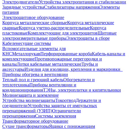
Электродвигатели
Устройства электропитания и стабилизации
Зарядные устройства
Стабилизаторы напряжения
Элементы
питания
Электрощитовое оборудование
Корпуса металлические сборные
Корпуса металлические
сварные
Корпуса учетно-распределительные
Корпуса
пластиковые
Комплектующие для электрощитов
Щитовые
электроизмерительные приборы
Электрощиты в сборе
Кабеленесущие системы
Вспомогательные элементы для
КНС
Металлорукав
Перфорированные короба
Кабель-каналы и
комплектующие
Противопожарные перегородки и
каналы
Лотки кабельные металлические
Трубы и
аксессуары
Изделия для изоляции, крепления и маркировки
Приборы обогрева и вентиляции
Теплый пол и греющий кабель
Обогреватели и
теплотехника
Приборы вентиляции и
кондиционирования
ТЭНы, электроплитки и кипятильники
Молниезащита и заземление
Устройства молниезащиты
Токоотвод
Держатели и
соединители
Устройства защиты от импульсных
перенапряжений (УЗИП)
Ограничители
перенапряжения
Системы заземления
Трансформаторное оборудование
Сухие трансформаторы
Ящики с понижающим