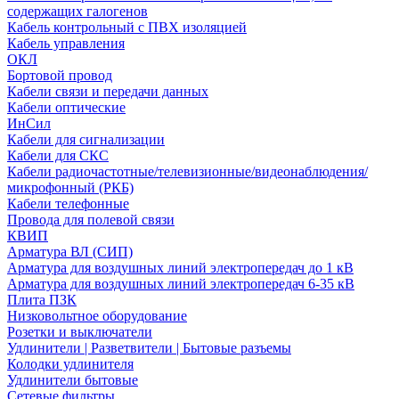
содержащих галогенов
Кабель контрольный с ПВХ изоляцией
Кабель управления
ОКЛ
Бортовой провод
Кабели связи и передачи данных
Кабели оптические
ИнСил
Кабели для сигнализации
Кабели для СКС
Кабели радиочастотные/телевизионные/видеонаблюдения/
микрофонный (РКБ)
Кабели телефонные
Провода для полевой связи
КВИП
Арматура ВЛ (СИП)
Арматура для воздушных линий электропередач до 1 кВ
Арматура для воздушных линий электропередач 6-35 кВ
Плита ПЗК
Низковольтное оборудование
Розетки и выключатели
Удлинители | Разветвители | Бытовые разъемы
Колодки удлинителя
Удлинители бытовые
Сетевые фильтры