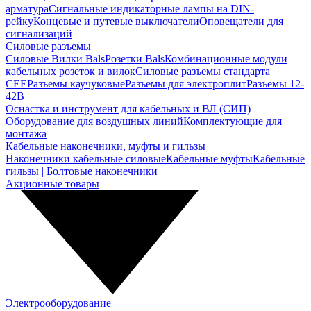
арматура
Сигнальные индикаторные лампы на DIN-
рейку
Концевые и путевые выключатели
Оповещатели для
сигнализаций
Силовые разъемы
Силовые Вилки Bals
Розетки Bals
Комбинационные модули
кабельных розеток и вилок
Силовые разъемы стандарта
CEE
Разъемы каучуковые
Разъемы для электроплит
Разъемы 12-
42В
Оснастка и инструмент для кабельных и ВЛ (СИП)
Оборудование для воздушных линий
Комплектующие для
монтажа
Кабельные наконечники, муфты и гильзы
Наконечники кабельные силовые
Кабельные муфты
Кабельные
гильзы | Болтовые наконечники
Акционные товары
Электрооборудование