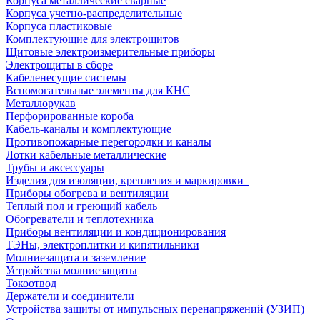
Корпуса металлические сварные
Корпуса учетно-распределительные
Корпуса пластиковые
Комплектующие для электрощитов
Щитовые электроизмерительные приборы
Электрощиты в сборе
Кабеленесущие системы
Вспомогательные элементы для КНС
Металлорукав
Перфорированные короба
Кабель-каналы и комплектующие
Противопожарные перегородки и каналы
Лотки кабельные металлические
Трубы и аксессуары
Изделия для изоляции, крепления и маркировки
Приборы обогрева и вентиляции
Теплый пол и греющий кабель
Обогреватели и теплотехника
Приборы вентиляции и кондиционирования
ТЭНы, электроплитки и кипятильники
Молниезащита и заземление
Устройства молниезащиты
Токоотвод
Держатели и соединители
Устройства защиты от импульсных перенапряжений (УЗИП)