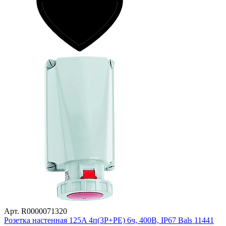
Арт. R0000071320
Розетка настенная 125A 4п(3P+PE) 6ч, 400В, IP67 Bals 11441