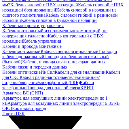
мм2
Кабель силовой с ПВХ изоляцией
Кабель силовой с ПВХ
изоляцией бронированный
Кабель силовой в изоляции из
сшитого полиэтилена
Кабель силовой гибкий в резиновой
изоляции
Кабель силовой в бумажной изоляции
Кабели контроля и управления
Кабель контрольный из полимерных композиций, не
содержащих галогенов
Кабель контрольный с ПВХ
изоляцией
Кабель управления
Кабели и провода монтажные
Кабель монтажный
Кабель специализированный
Провод и
кабель одножильный
Провод и кабель многожильный
(бытовой)
Кабели, провода связи и передачи данных
Кабели связи и передачи данных
Кабели оптические
ИнСил
Кабели для сигнализации
Кабели
для СКС
Кабели радиочастотные/телевизионные/
видеонаблюдения/микрофонный (РКБ)
Кабели
телефонные
Провода для полевой связи
КВИП
Арматура ВЛ (СИП)
Арматура для воздушных линий электропередач до 1
кВ
Арматура для воздушных линий электропередач 6-35 кВ
ОКЛ
Бортовой провод
Плита ПЗК