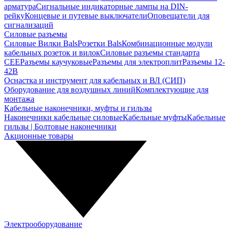
арматура
Сигнальные индикаторные лампы на DIN-
рейку
Концевые и путевые выключатели
Оповещатели для
сигнализаций
Силовые разъемы
Силовые Вилки Bals
Розетки Bals
Комбинационные модули
кабельных розеток и вилок
Силовые разъемы стандарта
CEE
Разъемы каучуковые
Разъемы для электроплит
Разъемы 12-
42В
Оснастка и инструмент для кабельных и ВЛ (СИП)
Оборудование для воздушных линий
Комплектующие для
монтажа
Кабельные наконечники, муфты и гильзы
Наконечники кабельные силовые
Кабельные муфты
Кабельные
гильзы | Болтовые наконечники
Акционные товары
Электрооборудование