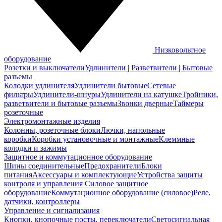
Низковольтное
оборудование
Розетки и выключатели
Удлинители | Разветвители | Бытовые
разъемы
Колодки удлинителя
Удлинители бытовые
Сетевые
фильтры
Удлинители-шнуры
Удлинители на катушке
Тройники,
разветвители и бытовые разъемы
Звонки дверные
Таймеры
розеточные
Электромонтажные изделия
Колонны, розеточные блоки
Лючки, напольные
коробки
Коробки установочные и монтажные
Клеммные
колодки и зажимы
Защитное и коммутационное оборудование
Шины соединительные
Предохранители
Блоки
питания
Аксессуары и комплектующие
Устройства защиты
контроля и управления
Силовое защитное
оборудование
Коммутационное оборудование (силовое)
Реле,
датчики, контроллеры
Управление и сигнализация
Кнопки, кнопочные посты, переключатели
Светосигнальная