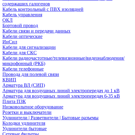
содержащих галогенов
Кабель контрольный с ПВХ изоляцией
Кабель управления
ОКЛ
Бортовой провод
Кабели связи и передачи данных
Кабели оптические
ИнСил
Кабели для сигнализации
Кабели для СКС
Кабели радиочастотные/телевизионные/видеонаблюдения/
микрофонный (РКБ)
Кабели телефонные
Провода для полевой связи
КВИП
Арматура ВЛ (СИП)
Арматура для воздушных линий электропередач до 1 кВ
Арматура для воздушных линий электропередач 6-35 кВ
Плита ПЗК
Низковольтное оборудование
Розетки и выключатели
Удлинители | Разветвители | Бытовые разъемы
Колодки удлинителя
Удлинители бытовые
Сетевые фильтры