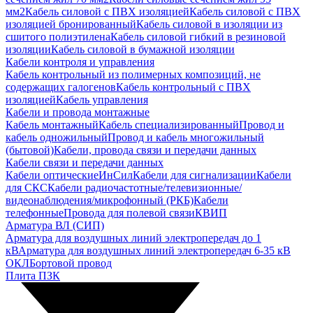
мм2
Кабель силовой с ПВХ изоляцией
Кабель силовой с ПВХ
изоляцией бронированный
Кабель силовой в изоляции из
сшитого полиэтилена
Кабель силовой гибкий в резиновой
изоляции
Кабель силовой в бумажной изоляции
Кабели контроля и управления
Кабель контрольный из полимерных композиций, не
содержащих галогенов
Кабель контрольный с ПВХ
изоляцией
Кабель управления
Кабели и провода монтажные
Кабель монтажный
Кабель специализированный
Провод и
кабель одножильный
Провод и кабель многожильный
(бытовой)
Кабели, провода связи и передачи данных
Кабели связи и передачи данных
Кабели оптические
ИнСил
Кабели для сигнализации
Кабели
для СКС
Кабели радиочастотные/телевизионные/
видеонаблюдения/микрофонный (РКБ)
Кабели
телефонные
Провода для полевой связи
КВИП
Арматура ВЛ (СИП)
Арматура для воздушных линий электропередач до 1
кВ
Арматура для воздушных линий электропередач 6-35 кВ
ОКЛ
Бортовой провод
Плита ПЗК