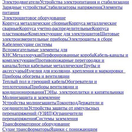
Электродвигатели
Устройства электропитания и стабилизации
Зарядные устройства
Стабилизаторы напряжения
Элементы
питания
Электрощитовое оборудование
Корпуса металлические сборные
Корпуса металлические
сварные
Корпуса учетно-распределительные
Корпуса
пластиковые
Комплектующие для электрощитов
Щитовые
электроизмерительные приборы
Электрощиты в сборе
Кабеленесущие системы
Вспомогательные элементы для
КНС
Металлорукав
Перфорированные короба
Кабель-каналы и
комплектующие
Противопожарные перегородки и
каналы
Лотки кабельные металлические
Трубы и
аксессуары
Изделия для изоляции, крепления и маркировки
Приборы обогрева и вентиляции
Теплый пол и греющий кабель
Обогреватели и
теплотехника
Приборы вентиляции и
кондиционирования
ТЭНы, электроплитки и кипятильники
Молниезащита и заземление
Устройства молниезащиты
Токоотвод
Держатели и
соединители
Устройства защиты от импульсных
перенапряжений (УЗИП)
Ограничители
перенапряжения
Системы заземления
Трансформаторное оборудование
Сухие трансформаторы
Ящики с понижающим