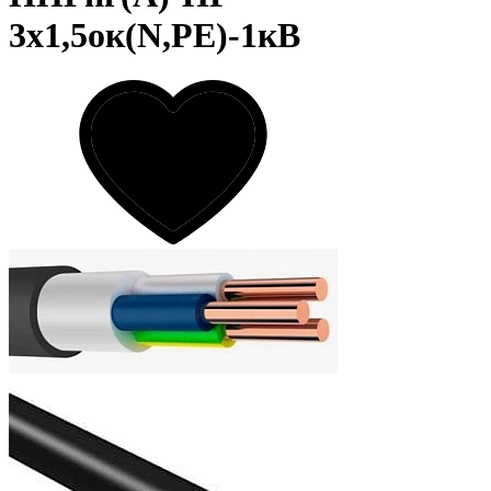
3х1,5ок(N,PE)-1кВ