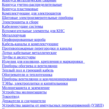
Корпуса металлические сварные
Корпуса учетно-распределительные
Корпуса пластиковые
Комплектующие для электрощитов
Щитовые электроизмерительные приборы
Электрощиты в сборе
Кабеленесущие системы
Вспомогательные элементы для КНС
Металлорукав
Перфорированные короба
Кабель-каналы и комплектующие
Противопожарные перегородки и каналы
Лотки кабельные металлические
Трубы и аксессуары
Изделия для изоляции, крепления и маркировки
Приборы обогрева и вентиляции
Теплый пол и греющий кабель
Обогреватели и теплотехника
Приборы вентиляции и кондиционирования
ТЭНы, электроплитки и кипятильники
Молниезащита и заземление
Устройства молниезащиты
Токоотвод
Держатели и соединители
Устройства защиты от импульсных перенапряжений (УЗИП)