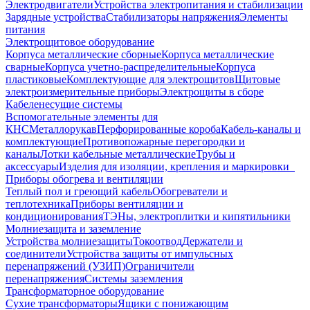
Электродвигатели
Устройства электропитания и стабилизации
Зарядные устройства
Стабилизаторы напряжения
Элементы
питания
Электрощитовое оборудование
Корпуса металлические сборные
Корпуса металлические
сварные
Корпуса учетно-распределительные
Корпуса
пластиковые
Комплектующие для электрощитов
Щитовые
электроизмерительные приборы
Электрощиты в сборе
Кабеленесущие системы
Вспомогательные элементы для
КНС
Металлорукав
Перфорированные короба
Кабель-каналы и
комплектующие
Противопожарные перегородки и
каналы
Лотки кабельные металлические
Трубы и
аксессуары
Изделия для изоляции, крепления и маркировки
Приборы обогрева и вентиляции
Теплый пол и греющий кабель
Обогреватели и
теплотехника
Приборы вентиляции и
кондиционирования
ТЭНы, электроплитки и кипятильники
Молниезащита и заземление
Устройства молниезащиты
Токоотвод
Держатели и
соединители
Устройства защиты от импульсных
перенапряжений (УЗИП)
Ограничители
перенапряжения
Системы заземления
Трансформаторное оборудование
Сухие трансформаторы
Ящики с понижающим