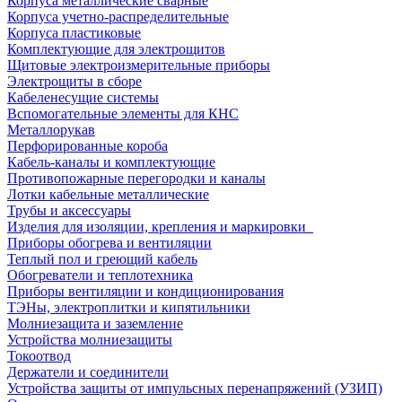
Корпуса металлические сварные
Корпуса учетно-распределительные
Корпуса пластиковые
Комплектующие для электрощитов
Щитовые электроизмерительные приборы
Электрощиты в сборе
Кабеленесущие системы
Вспомогательные элементы для КНС
Металлорукав
Перфорированные короба
Кабель-каналы и комплектующие
Противопожарные перегородки и каналы
Лотки кабельные металлические
Трубы и аксессуары
Изделия для изоляции, крепления и маркировки
Приборы обогрева и вентиляции
Теплый пол и греющий кабель
Обогреватели и теплотехника
Приборы вентиляции и кондиционирования
ТЭНы, электроплитки и кипятильники
Молниезащита и заземление
Устройства молниезащиты
Токоотвод
Держатели и соединители
Устройства защиты от импульсных перенапряжений (УЗИП)