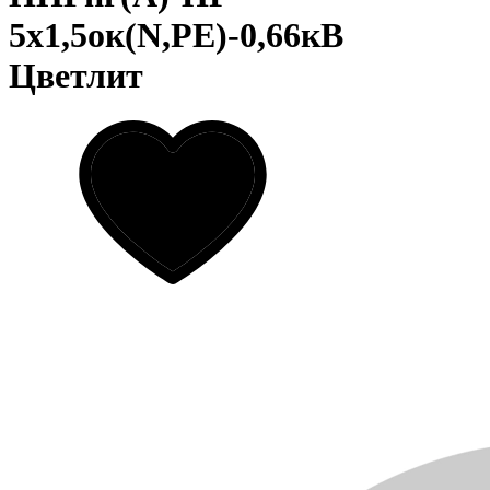
5х1,5ок(N,PE)-0,66кВ
Цветлит