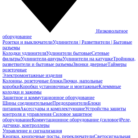
Низковольтное
оборудование
Розетки и выключатели
Удлинители | Разветвители | Бытовые
разъемы
Колодки удлинителя
Удлинители бытовые
Сетевые
фильтры
Удлинители-шнуры
Удлинители на катушке
Тройники,
разветвители и бытовые разъемы
Звонки дверные
Таймеры
розеточные
Электромонтажные изделия
Колонны, розеточные блоки
Лючки, напольные
коробки
Коробки установочные и монтажные
Клеммные
колодки и зажимы
Защитное и коммутационное оборудование
Шины соединительные
Предохранители
Блоки
питания
Аксессуары и комплектующие
Устройства защиты
контроля и управления
Силовое защитное
оборудование
Коммутационное оборудование (силовое)
Реле,
датчики, контроллеры
Управление и сигнализация
Кнопки, кнопочные посты, переключатели
Светосигнальная