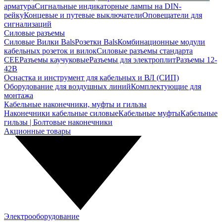
арматура
Сигнальные индикаторные лампы на DIN-
рейку
Концевые и путевые выключатели
Оповещатели для
сигнализаций
Силовые разъемы
Силовые Вилки Bals
Розетки Bals
Комбинационные модули
кабельных розеток и вилок
Силовые разъемы стандарта
CEE
Разъемы каучуковые
Разъемы для электроплит
Разъемы 12-
42В
Оснастка и инструмент для кабельных и ВЛ (СИП)
Оборудование для воздушных линий
Комплектующие для
монтажа
Кабельные наконечники, муфты и гильзы
Наконечники кабельные силовые
Кабельные муфты
Кабельные
гильзы | Болтовые наконечники
Акционные товары
Электрооборудование