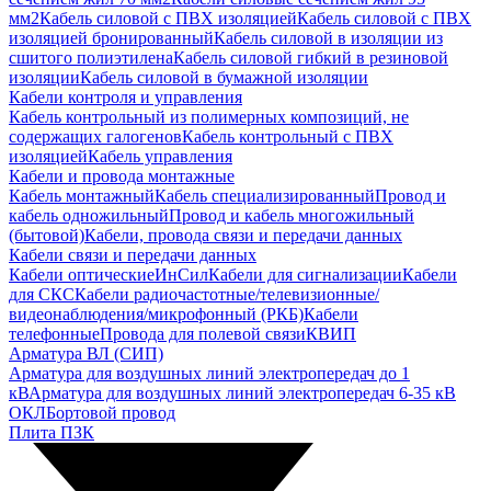
мм2
Кабель силовой с ПВХ изоляцией
Кабель силовой с ПВХ
изоляцией бронированный
Кабель силовой в изоляции из
сшитого полиэтилена
Кабель силовой гибкий в резиновой
изоляции
Кабель силовой в бумажной изоляции
Кабели контроля и управления
Кабель контрольный из полимерных композиций, не
содержащих галогенов
Кабель контрольный с ПВХ
изоляцией
Кабель управления
Кабели и провода монтажные
Кабель монтажный
Кабель специализированный
Провод и
кабель одножильный
Провод и кабель многожильный
(бытовой)
Кабели, провода связи и передачи данных
Кабели связи и передачи данных
Кабели оптические
ИнСил
Кабели для сигнализации
Кабели
для СКС
Кабели радиочастотные/телевизионные/
видеонаблюдения/микрофонный (РКБ)
Кабели
телефонные
Провода для полевой связи
КВИП
Арматура ВЛ (СИП)
Арматура для воздушных линий электропередач до 1
кВ
Арматура для воздушных линий электропередач 6-35 кВ
ОКЛ
Бортовой провод
Плита ПЗК