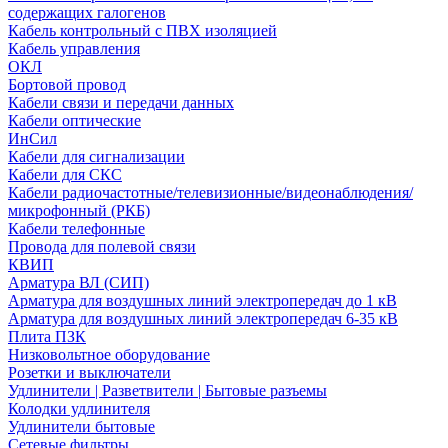
содержащих галогенов
Кабель контрольный с ПВХ изоляцией
Кабель управления
ОКЛ
Бортовой провод
Кабели связи и передачи данных
Кабели оптические
ИнСил
Кабели для сигнализации
Кабели для СКС
Кабели радиочастотные/телевизионные/видеонаблюдения/
микрофонный (РКБ)
Кабели телефонные
Провода для полевой связи
КВИП
Арматура ВЛ (СИП)
Арматура для воздушных линий электропередач до 1 кВ
Арматура для воздушных линий электропередач 6-35 кВ
Плита ПЗК
Низковольтное оборудование
Розетки и выключатели
Удлинители | Разветвители | Бытовые разъемы
Колодки удлинителя
Удлинители бытовые
Сетевые фильтры