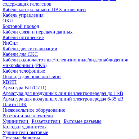
содержащих галогенов
Кабель контрольный с ПВХ изоляцией
Кабель управления
ОКЛ
Бортовой провод
Кабели связи и передачи данных
Кабели оптические
ИнСил
Кабели для сигнализации
Кабели для СКС
Кабели радиочастотные/телевизионные/видеонаблюдения/
микрофонный (РКБ)
Кабели телефонные
Провода для полевой связи
КВИП
Арматура ВЛ (СИП)
Арматура для воздушных линий электропередач до 1 кВ
Арматура для воздушных линий электропередач 6-35 кВ
Плита ПЗК
Низковольтное оборудование
Розетки и выключатели
Удлинители | Разветвители | Бытовые разъемы
Колодки удлинителя
Удлинители бытовые
Сетевые фильтры