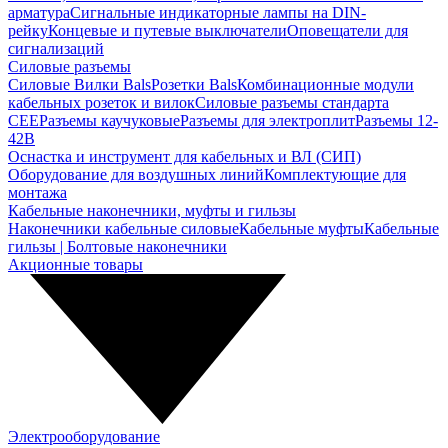
арматура
Сигнальные индикаторные лампы на DIN-
рейку
Концевые и путевые выключатели
Оповещатели для
сигнализаций
Силовые разъемы
Силовые Вилки Bals
Розетки Bals
Комбинационные модули
кабельных розеток и вилок
Силовые разъемы стандарта
CEE
Разъемы каучуковые
Разъемы для электроплит
Разъемы 12-
42В
Оснастка и инструмент для кабельных и ВЛ (СИП)
Оборудование для воздушных линий
Комплектующие для
монтажа
Кабельные наконечники, муфты и гильзы
Наконечники кабельные силовые
Кабельные муфты
Кабельные
гильзы | Болтовые наконечники
Акционные товары
Электрооборудование