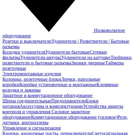
Низковольтное
оборудование
Розетки и выключатели
Удлинители | Разветвители | Бытовые
разъемы
Колодки удлинителя
Удлинители бытовые
Сетевые
фильтры
Удлинители-шнуры
Удлинители на катушке
Тройники,
разветвители и бытовые разъемы
Звонки дверные
Таймеры
розеточные
Электромонтажные изделия
Колонны, розеточные блоки
Лючки, напольные
коробки
Коробки установочные и монтажные
Клеммные
колодки и зажимы
Защитное и коммутационное оборудование
Шины соединительные
Предохранители
Блоки
питания
Аксессуары и комплектующие
Устройства защиты
контроля и управления
Силовое защитное
оборудование
Коммутационное оборудование (силовое)
Реле,
датчики, контроллеры
Управление и сигнализация
Кнопки, кнопочные посты, переключатели
Светосигнальная