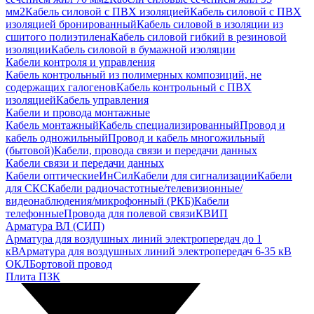
мм2
Кабель силовой с ПВХ изоляцией
Кабель силовой с ПВХ
изоляцией бронированный
Кабель силовой в изоляции из
сшитого полиэтилена
Кабель силовой гибкий в резиновой
изоляции
Кабель силовой в бумажной изоляции
Кабели контроля и управления
Кабель контрольный из полимерных композиций, не
содержащих галогенов
Кабель контрольный с ПВХ
изоляцией
Кабель управления
Кабели и провода монтажные
Кабель монтажный
Кабель специализированный
Провод и
кабель одножильный
Провод и кабель многожильный
(бытовой)
Кабели, провода связи и передачи данных
Кабели связи и передачи данных
Кабели оптические
ИнСил
Кабели для сигнализации
Кабели
для СКС
Кабели радиочастотные/телевизионные/
видеонаблюдения/микрофонный (РКБ)
Кабели
телефонные
Провода для полевой связи
КВИП
Арматура ВЛ (СИП)
Арматура для воздушных линий электропередач до 1
кВ
Арматура для воздушных линий электропередач 6-35 кВ
ОКЛ
Бортовой провод
Плита ПЗК