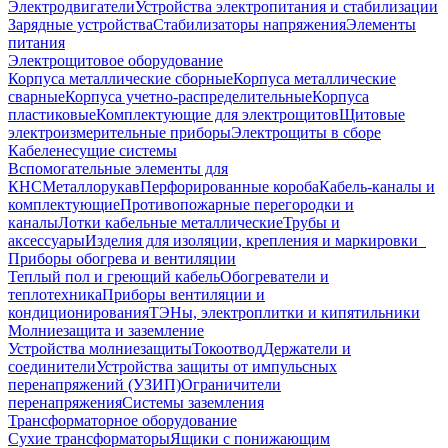
Электродвигатели
Устройства электропитания и стабилизации
Зарядные устройства
Стабилизаторы напряжения
Элементы
питания
Электрощитовое оборудование
Корпуса металлические сборные
Корпуса металлические
сварные
Корпуса учетно-распределительные
Корпуса
пластиковые
Комплектующие для электрощитов
Щитовые
электроизмерительные приборы
Электрощиты в сборе
Кабеленесущие системы
Вспомогательные элементы для
КНС
Металлорукав
Перфорированные короба
Кабель-каналы и
комплектующие
Противопожарные перегородки и
каналы
Лотки кабельные металлические
Трубы и
аксессуары
Изделия для изоляции, крепления и маркировки
Приборы обогрева и вентиляции
Теплый пол и греющий кабель
Обогреватели и
теплотехника
Приборы вентиляции и
кондиционирования
ТЭНы, электроплитки и кипятильники
Молниезащита и заземление
Устройства молниезащиты
Токоотвод
Держатели и
соединители
Устройства защиты от импульсных
перенапряжений (УЗИП)
Ограничители
перенапряжения
Системы заземления
Трансформаторное оборудование
Сухие трансформаторы
Ящики с понижающим