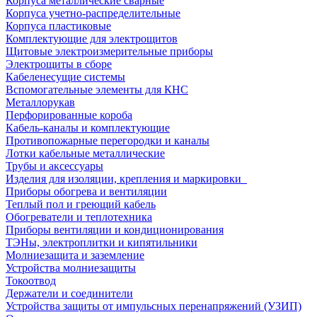
Корпуса металлические сварные
Корпуса учетно-распределительные
Корпуса пластиковые
Комплектующие для электрощитов
Щитовые электроизмерительные приборы
Электрощиты в сборе
Кабеленесущие системы
Вспомогательные элементы для КНС
Металлорукав
Перфорированные короба
Кабель-каналы и комплектующие
Противопожарные перегородки и каналы
Лотки кабельные металлические
Трубы и аксессуары
Изделия для изоляции, крепления и маркировки
Приборы обогрева и вентиляции
Теплый пол и греющий кабель
Обогреватели и теплотехника
Приборы вентиляции и кондиционирования
ТЭНы, электроплитки и кипятильники
Молниезащита и заземление
Устройства молниезащиты
Токоотвод
Держатели и соединители
Устройства защиты от импульсных перенапряжений (УЗИП)