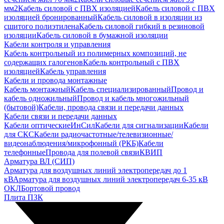
мм2
Кабель силовой с ПВХ изоляцией
Кабель силовой с ПВХ
изоляцией бронированный
Кабель силовой в изоляции из
сшитого полиэтилена
Кабель силовой гибкий в резиновой
изоляции
Кабель силовой в бумажной изоляции
Кабели контроля и управления
Кабель контрольный из полимерных композиций, не
содержащих галогенов
Кабель контрольный с ПВХ
изоляцией
Кабель управления
Кабели и провода монтажные
Кабель монтажный
Кабель специализированный
Провод и
кабель одножильный
Провод и кабель многожильный
(бытовой)
Кабели, провода связи и передачи данных
Кабели связи и передачи данных
Кабели оптические
ИнСил
Кабели для сигнализации
Кабели
для СКС
Кабели радиочастотные/телевизионные/
видеонаблюдения/микрофонный (РКБ)
Кабели
телефонные
Провода для полевой связи
КВИП
Арматура ВЛ (СИП)
Арматура для воздушных линий электропередач до 1
кВ
Арматура для воздушных линий электропередач 6-35 кВ
ОКЛ
Бортовой провод
Плита ПЗК