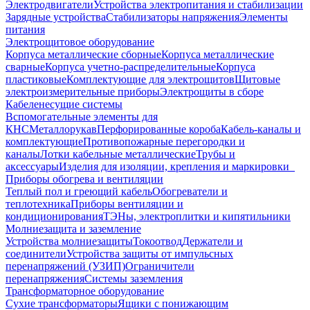
Электродвигатели
Устройства электропитания и стабилизации
Зарядные устройства
Стабилизаторы напряжения
Элементы
питания
Электрощитовое оборудование
Корпуса металлические сборные
Корпуса металлические
сварные
Корпуса учетно-распределительные
Корпуса
пластиковые
Комплектующие для электрощитов
Щитовые
электроизмерительные приборы
Электрощиты в сборе
Кабеленесущие системы
Вспомогательные элементы для
КНС
Металлорукав
Перфорированные короба
Кабель-каналы и
комплектующие
Противопожарные перегородки и
каналы
Лотки кабельные металлические
Трубы и
аксессуары
Изделия для изоляции, крепления и маркировки
Приборы обогрева и вентиляции
Теплый пол и греющий кабель
Обогреватели и
теплотехника
Приборы вентиляции и
кондиционирования
ТЭНы, электроплитки и кипятильники
Молниезащита и заземление
Устройства молниезащиты
Токоотвод
Держатели и
соединители
Устройства защиты от импульсных
перенапряжений (УЗИП)
Ограничители
перенапряжения
Системы заземления
Трансформаторное оборудование
Сухие трансформаторы
Ящики с понижающим