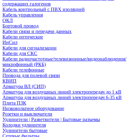
содержащих галогенов
Кабель контрольный с ПВХ изоляцией
Кабель управления
ОКЛ
Бортовой провод
Кабели связи и передачи данных
Кабели оптические
ИнСил
Кабели для сигнализации
Кабели для СКС
Кабели радиочастотные/телевизионные/видеонаблюдения/
микрофонный (РКБ)
Кабели телефонные
Провода для полевой связи
КВИП
Арматура ВЛ (СИП)
Арматура для воздушных линий электропередач до 1 кВ
Арматура для воздушных линий электропередач 6-35 кВ
Плита ПЗК
Низковольтное оборудование
Розетки и выключатели
Удлинители | Разветвители | Бытовые разъемы
Колодки удлинителя
Удлинители бытовые
Сетевые фильтры