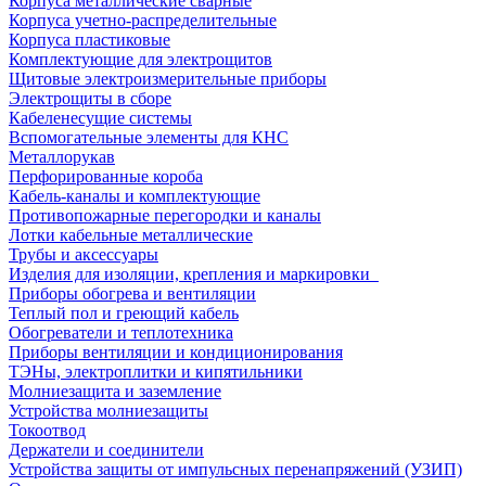
Корпуса металлические сварные
Корпуса учетно-распределительные
Корпуса пластиковые
Комплектующие для электрощитов
Щитовые электроизмерительные приборы
Электрощиты в сборе
Кабеленесущие системы
Вспомогательные элементы для КНС
Металлорукав
Перфорированные короба
Кабель-каналы и комплектующие
Противопожарные перегородки и каналы
Лотки кабельные металлические
Трубы и аксессуары
Изделия для изоляции, крепления и маркировки
Приборы обогрева и вентиляции
Теплый пол и греющий кабель
Обогреватели и теплотехника
Приборы вентиляции и кондиционирования
ТЭНы, электроплитки и кипятильники
Молниезащита и заземление
Устройства молниезащиты
Токоотвод
Держатели и соединители
Устройства защиты от импульсных перенапряжений (УЗИП)