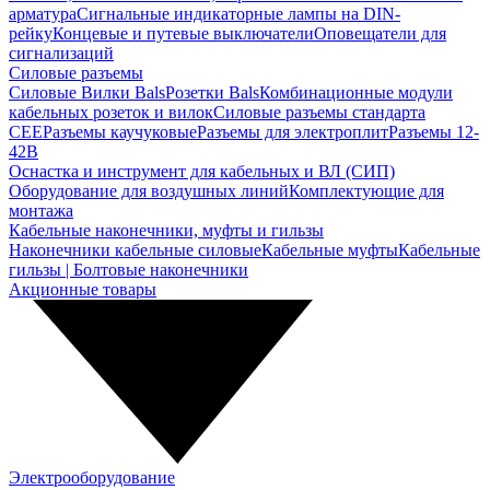
арматура
Сигнальные индикаторные лампы на DIN-
рейку
Концевые и путевые выключатели
Оповещатели для
сигнализаций
Силовые разъемы
Силовые Вилки Bals
Розетки Bals
Комбинационные модули
кабельных розеток и вилок
Силовые разъемы стандарта
CEE
Разъемы каучуковые
Разъемы для электроплит
Разъемы 12-
42В
Оснастка и инструмент для кабельных и ВЛ (СИП)
Оборудование для воздушных линий
Комплектующие для
монтажа
Кабельные наконечники, муфты и гильзы
Наконечники кабельные силовые
Кабельные муфты
Кабельные
гильзы | Болтовые наконечники
Акционные товары
Электрооборудование