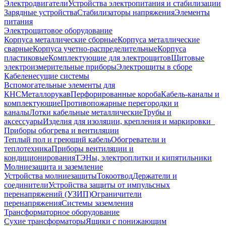
Электродвигатели
Устройства электропитания и стабилизации
Зарядные устройства
Стабилизаторы напряжения
Элементы
питания
Электрощитовое оборудование
Корпуса металлические сборные
Корпуса металлические
сварные
Корпуса учетно-распределительные
Корпуса
пластиковые
Комплектующие для электрощитов
Щитовые
электроизмерительные приборы
Электрощиты в сборе
Кабеленесущие системы
Вспомогательные элементы для
КНС
Металлорукав
Перфорированные короба
Кабель-каналы и
комплектующие
Противопожарные перегородки и
каналы
Лотки кабельные металлические
Трубы и
аксессуары
Изделия для изоляции, крепления и маркировки
Приборы обогрева и вентиляции
Теплый пол и греющий кабель
Обогреватели и
теплотехника
Приборы вентиляции и
кондиционирования
ТЭНы, электроплитки и кипятильники
Молниезащита и заземление
Устройства молниезащиты
Токоотвод
Держатели и
соединители
Устройства защиты от импульсных
перенапряжений (УЗИП)
Ограничители
перенапряжения
Системы заземления
Трансформаторное оборудование
Сухие трансформаторы
Ящики с понижающим