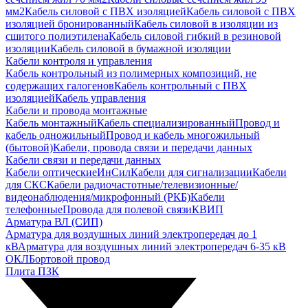
мм2
Кабель силовой с ПВХ изоляцией
Кабель силовой с ПВХ
изоляцией бронированный
Кабель силовой в изоляции из
сшитого полиэтилена
Кабель силовой гибкий в резиновой
изоляции
Кабель силовой в бумажной изоляции
Кабели контроля и управления
Кабель контрольный из полимерных композиций, не
содержащих галогенов
Кабель контрольный с ПВХ
изоляцией
Кабель управления
Кабели и провода монтажные
Кабель монтажный
Кабель специализированный
Провод и
кабель одножильный
Провод и кабель многожильный
(бытовой)
Кабели, провода связи и передачи данных
Кабели связи и передачи данных
Кабели оптические
ИнСил
Кабели для сигнализации
Кабели
для СКС
Кабели радиочастотные/телевизионные/
видеонаблюдения/микрофонный (РКБ)
Кабели
телефонные
Провода для полевой связи
КВИП
Арматура ВЛ (СИП)
Арматура для воздушных линий электропередач до 1
кВ
Арматура для воздушных линий электропередач 6-35 кВ
ОКЛ
Бортовой провод
Плита ПЗК