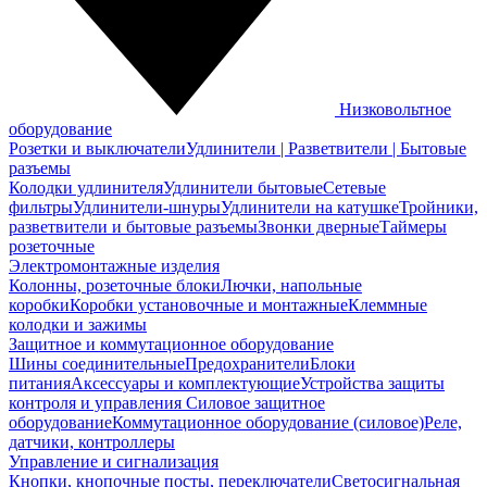
Низковольтное
оборудование
Розетки и выключатели
Удлинители | Разветвители | Бытовые
разъемы
Колодки удлинителя
Удлинители бытовые
Сетевые
фильтры
Удлинители-шнуры
Удлинители на катушке
Тройники,
разветвители и бытовые разъемы
Звонки дверные
Таймеры
розеточные
Электромонтажные изделия
Колонны, розеточные блоки
Лючки, напольные
коробки
Коробки установочные и монтажные
Клеммные
колодки и зажимы
Защитное и коммутационное оборудование
Шины соединительные
Предохранители
Блоки
питания
Аксессуары и комплектующие
Устройства защиты
контроля и управления
Силовое защитное
оборудование
Коммутационное оборудование (силовое)
Реле,
датчики, контроллеры
Управление и сигнализация
Кнопки, кнопочные посты, переключатели
Светосигнальная