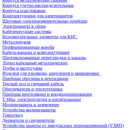
Корпуса металлические сварные
Корпуса учетно-распределительные
Корпуса пластиковые
Комплектующие для электрощитов
Щитовые электроизмерительные приборы
Электрощиты в сборе
Кабеленесущие системы
Вспомогательные элементы для КНС
Металлорукав
Перфорированные короба
Кабель-каналы и комплектующие
Противопожарные перегородки и каналы
Лотки кабельные металлические
Трубы и аксессуары
Изделия для изоляции, крепления и маркировки
Приборы обогрева и вентиляции
Теплый пол и греющий кабель
Обогреватели и теплотехника
Приборы вентиляции и кондиционирования
ТЭНы, электроплитки и кипятильники
Молниезащита и заземление
Устройства молниезащиты
Токоотвод
Держатели и соединители
Устройства защиты от импульсных перенапряжений (УЗИП)