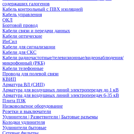
содержащих галогенов
Кабель контрольный с ПВХ изоляцией
Кабель управления
ОКЛ
Бортовой провод
Кабели связи и передачи данных
Кабели оптические
ИнСил
Кабели для сигнализации
Кабели для СКС
Кабели радиочастотные/телевизионные/видеонаблюдения/
микрофонный (РКБ)
Кабели телефонные
Провода для полевой связи
КВИП
Арматура ВЛ (СИП)
Арматура для воздушных линий электропередач до 1 кВ
Арматура для воздушных линий электропередач 6-35 кВ
Плита ПЗК
Низковольтное оборудование
Розетки и выключатели
Удлинители | Разветвители | Бытовые разъемы
Колодки удлинителя
Удлинители бытовые
Сетевые фильтры