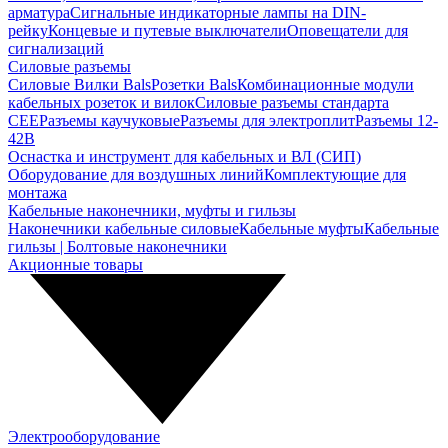
арматура
Сигнальные индикаторные лампы на DIN-
рейку
Концевые и путевые выключатели
Оповещатели для
сигнализаций
Силовые разъемы
Силовые Вилки Bals
Розетки Bals
Комбинационные модули
кабельных розеток и вилок
Силовые разъемы стандарта
CEE
Разъемы каучуковые
Разъемы для электроплит
Разъемы 12-
42В
Оснастка и инструмент для кабельных и ВЛ (СИП)
Оборудование для воздушных линий
Комплектующие для
монтажа
Кабельные наконечники, муфты и гильзы
Наконечники кабельные силовые
Кабельные муфты
Кабельные
гильзы | Болтовые наконечники
Акционные товары
Электрооборудование