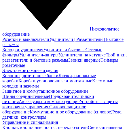
Низковольтное
оборудование
Розетки и выключатели
Удлинители | Разветвители | Бытовые
разъемы
Колодки удлинителя
Удлинители бытовые
Сетевые
фильтры
Удлинители-шнуры
Удлинители на катушке
Тройники,
разветвители и бытовые разъемы
Звонки дверные
Таймеры
розеточные
Электромонтажные изделия
Колонны, розеточные блоки
Лючки, напольные
коробки
Коробки установочные и монтажные
Клеммные
колодки и зажимы
Защитное и коммутационное оборудование
Шины соединительные
Предохранители
Блоки
питания
Аксессуары и комплектующие
Устройства защиты
контроля и управления
Силовое защитное
оборудование
Коммутационное оборудование (силовое)
Реле,
датчики, контроллеры
Управление и сигнализация
Кнопки, кнопочные посты, переключатели
Светосигнальная