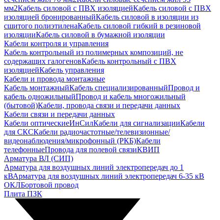
мм2
Кабель силовой с ПВХ изоляцией
Кабель силовой с ПВХ
изоляцией бронированный
Кабель силовой в изоляции из
сшитого полиэтилена
Кабель силовой гибкий в резиновой
изоляции
Кабель силовой в бумажной изоляции
Кабели контроля и управления
Кабель контрольный из полимерных композиций, не
содержащих галогенов
Кабель контрольный с ПВХ
изоляцией
Кабель управления
Кабели и провода монтажные
Кабель монтажный
Кабель специализированный
Провод и
кабель одножильный
Провод и кабель многожильный
(бытовой)
Кабели, провода связи и передачи данных
Кабели связи и передачи данных
Кабели оптические
ИнСил
Кабели для сигнализации
Кабели
для СКС
Кабели радиочастотные/телевизионные/
видеонаблюдения/микрофонный (РКБ)
Кабели
телефонные
Провода для полевой связи
КВИП
Арматура ВЛ (СИП)
Арматура для воздушных линий электропередач до 1
кВ
Арматура для воздушных линий электропередач 6-35 кВ
ОКЛ
Бортовой провод
Плита ПЗК