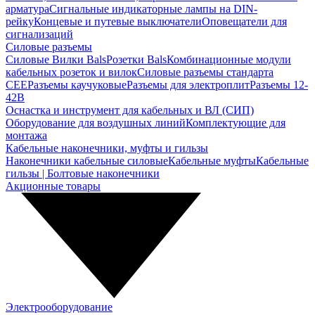
арматура
Сигнальные индикаторные лампы на DIN-
рейку
Концевые и путевые выключатели
Оповещатели для
сигнализаций
Силовые разъемы
Силовые Вилки Bals
Розетки Bals
Комбинационные модули
кабельных розеток и вилок
Силовые разъемы стандарта
CEE
Разъемы каучуковые
Разъемы для электроплит
Разъемы 12-
42В
Оснастка и инструмент для кабельных и ВЛ (СИП)
Оборудование для воздушных линий
Комплектующие для
монтажа
Кабельные наконечники, муфты и гильзы
Наконечники кабельные силовые
Кабельные муфты
Кабельные
гильзы | Болтовые наконечники
Акционные товары
Электрооборудование