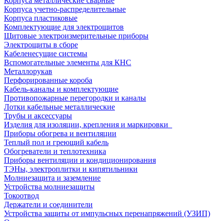
Корпуса металлические сварные
Корпуса учетно-распределительные
Корпуса пластиковые
Комплектующие для электрощитов
Щитовые электроизмерительные приборы
Электрощиты в сборе
Кабеленесущие системы
Вспомогательные элементы для КНС
Металлорукав
Перфорированные короба
Кабель-каналы и комплектующие
Противопожарные перегородки и каналы
Лотки кабельные металлические
Трубы и аксессуары
Изделия для изоляции, крепления и маркировки
Приборы обогрева и вентиляции
Теплый пол и греющий кабель
Обогреватели и теплотехника
Приборы вентиляции и кондиционирования
ТЭНы, электроплитки и кипятильники
Молниезащита и заземление
Устройства молниезащиты
Токоотвод
Держатели и соединители
Устройства защиты от импульсных перенапряжений (УЗИП)