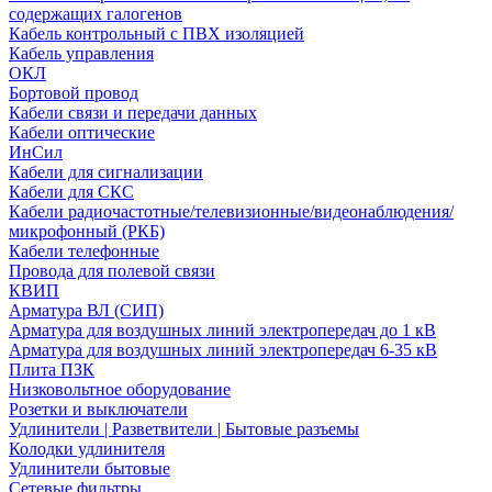
содержащих галогенов
Кабель контрольный с ПВХ изоляцией
Кабель управления
ОКЛ
Бортовой провод
Кабели связи и передачи данных
Кабели оптические
ИнСил
Кабели для сигнализации
Кабели для СКС
Кабели радиочастотные/телевизионные/видеонаблюдения/
микрофонный (РКБ)
Кабели телефонные
Провода для полевой связи
КВИП
Арматура ВЛ (СИП)
Арматура для воздушных линий электропередач до 1 кВ
Арматура для воздушных линий электропередач 6-35 кВ
Плита ПЗК
Низковольтное оборудование
Розетки и выключатели
Удлинители | Разветвители | Бытовые разъемы
Колодки удлинителя
Удлинители бытовые
Сетевые фильтры