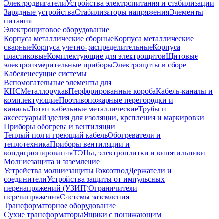
Электродвигатели
Устройства электропитания и стабилизации
Зарядные устройства
Стабилизаторы напряжения
Элементы
питания
Электрощитовое оборудование
Корпуса металлические сборные
Корпуса металлические
сварные
Корпуса учетно-распределительные
Корпуса
пластиковые
Комплектующие для электрощитов
Щитовые
электроизмерительные приборы
Электрощиты в сборе
Кабеленесущие системы
Вспомогательные элементы для
КНС
Металлорукав
Перфорированные короба
Кабель-каналы и
комплектующие
Противопожарные перегородки и
каналы
Лотки кабельные металлические
Трубы и
аксессуары
Изделия для изоляции, крепления и маркировки
Приборы обогрева и вентиляции
Теплый пол и греющий кабель
Обогреватели и
теплотехника
Приборы вентиляции и
кондиционирования
ТЭНы, электроплитки и кипятильники
Молниезащита и заземление
Устройства молниезащиты
Токоотвод
Держатели и
соединители
Устройства защиты от импульсных
перенапряжений (УЗИП)
Ограничители
перенапряжения
Системы заземления
Трансформаторное оборудование
Сухие трансформаторы
Ящики с понижающим